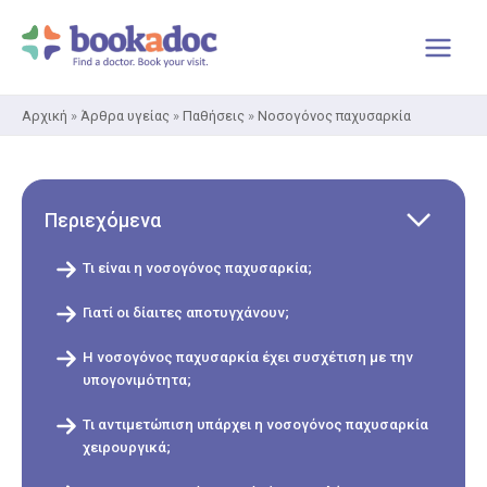
Μετάβαση
στο
περιεχόμενο
Αρχική
»
Άρθρα υγείας
»
Παθήσεις
»
Νοσογόνος παχυσαρκία
Περιεχόμενα
Τι είναι η νοσογόνος παχυσαρκία;
Γιατί οι δίαιτες αποτυγχάνουν;
Η νοσογόνος παχυσαρκία έχει συσχέτιση με την
υπογονιμότητα;
Τι αντιμετώπιση υπάρχει η νοσογόνος παχυσαρκία
χειρουργικά;