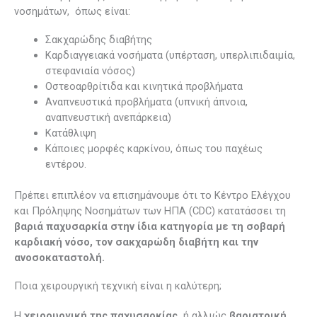
νοσημάτων, όπως είναι:
Σακχαρώδης διαβήτης
Καρδιαγγειακά νοσήματα (υπέρταση, υπερλιπιδαιμία,
στεφανιαία νόσος)
Οστεοαρθρίτιδα και κινητικά προβλήματα
Αναπνευστικά προβλήματα (υπνική άπνοια,
αναπνευστική ανεπάρκεια)
Κατάθλιψη
Κάποιες μορφές καρκίνου, όπως του παχέως
εντέρου.
Πρέπει επιπλέον να επισημάνουμε ότι το Κέντρο Ελέγχου
και Πρόληψης Νοσημάτων των ΗΠΑ (CDC) κατατάσσει τη
βαριά παχυσαρκία στην ίδια κατηγορία με τη σοβαρή
καρδιακή νόσο, τον σακχαρώδη διαβήτη και την
ανοσοκαταστολή.
Ποια χειρουργική τεχνική είναι η καλύτερη;
Η
χειρουργική της παχυσαρκίας
ή αλλιώς
βαριατρική