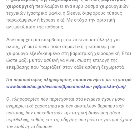
χειρουργική
περιλαμβάνει ένα ευρύ φάσμα χειρουργικών
τεχνικών (γαστρικό μανίκι ή Sleeve, διαφόρους τύπους
παρακάμψεων ή bypass κ.α). Με στόχο την οριστική
αντιμετώπιση της πάθησης.
Δεν υπάρχει μια επέμβαση που να είναι κατάλληλη για
όλους, γι’ αυτό είναι πολυ σημαντική η επίσκεψη σε
χειρουργό εξειδικευμένο στη βαριατρική χειρουργική. Έτσι
ώστε μαζί με τον ασθενή να γίνει σωστή επιλογή της
επέμβασης που ‘ταιριάζει’ στον κάθε ασθενή ξεχωριστά.
Για περισσότερες πληροφορίες, επικοινωνήστε με τη γιατρό:
w
ww.bookadoc.gr/divisions/βρακοπούλου-γαβριέλλα-ζωή/
Οι πληροφορίες που περιέχονται στα κείμενα έχουν μόνο
ενημερωτικό χαρακτήρα και δεν αποτελούν θεραπευτική
πρόταση, δεν υποκαθιστούν την ιατρική διάγνωση ή/και
περίθαλψη, καθώς και τις οδηγίες που μόνο οι γιατροί έχουν
την ευθύνη να δώσουν.