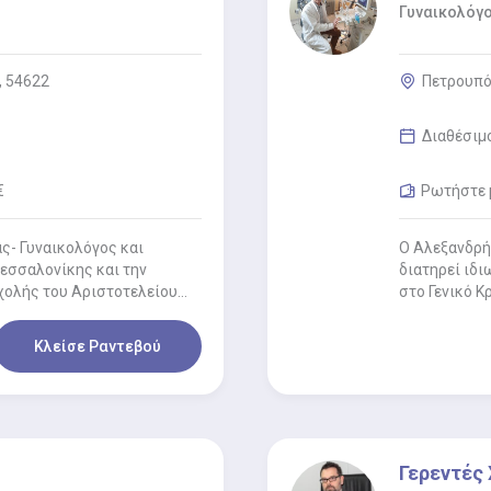
Γυναικολόγ
, 54622
Πετρουπόλ
Διαθέσιμ
€
Ρωτήστε μ
ς- Γυναικολόγος και
Ο Αλεξανδρή
Θεσσαλονίκης και την
διατηρεί ιδι
Σχολής του Αριστοτελείου…
στο Γενικό Κ
Κλείσε Ραντεβού
Γερεντές