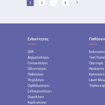
1
2
…
6
Ειδικότητες
Παθήσεις
ΩΡΛ
Κολονοσκ
Δερματολόγοι
Test Παπα
Γυναικολόγοι
Περιτομή
Οδοντίατροι
Λεύκανση
Παθολόγοι
Κολποσκό
Ψυχολόγοι
Laser Μυ
Οφθαλμίατροι
Triplex κα
Ενδοκρινολόγοι
Ουρολόγοι
Καρδιολόγοι