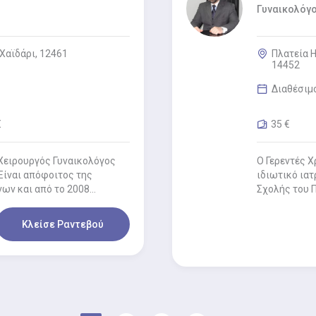
Γυναικολόγ
Χαϊδάρι, 12461
Πλατεία 
14452
Διαθέσιμ
€
35 €
Χειρουργός Γυναικολόγος
O Γερεντές Χ
 Είναι απόφοιτος της
ιδιωτικό ιατ
νων και από το 2008…
Σχολής του Π
στην…
Κλείσε Ραντεβού