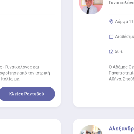
Γυναικολόγ
Λάμψα 11
Διαθέσιμ
50 €
 - Γυναικολόγος και
Ο Αδάμης Θε
ποφοίτησε από την ιατρική
Πανεπιστημίο
Ιταλία, με…
Αθήνα. Σπού
Κλείσε Ραντεβού
Αλεξανδρ