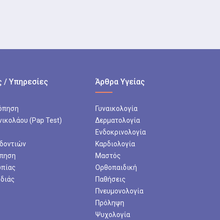
 / Υπηρεσίες
Άρθρα Υγείας
όπηση
Γυναικολογία
νικολάου (Pap Test)
Δερματολογία
Ενδοκρινολογία
 δοντιών
Καρδιολογία
πηση
Μαστός
ωπίας
Ορθοπαιδική
ρδιάς
Παθήσεις
Πνευμονολογία
Πρόληψη
Ψυχολογία