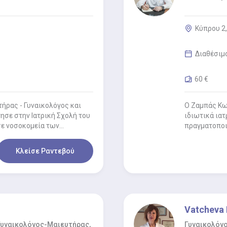
Κύπρου 2,
Διαθέσιμ
60 €
ήρας - Γυναικολόγος και
Ο Ζαμπάς Κων
τησε στην Ιατρική Σχολή του
ιδιωτικά ιατ
σε νοσοκομεία των…
πραγματοποι
Αναπαραγωγι
Κλείσε Ραντεβού
Vatcheva 
 Γυναικολόγος-Μαιευτήρας,
Γυναικολόγ