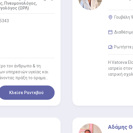
ς, Πνευμονολόγος,
γολόγος (ΩΡΛ)
Γουβέλη 9
15343
Διαθέσιμ
Ρωτήστε μ
Η Vatceva El
τρο τον άνθρωπο & τη
ιατρείο στον
ν υπηρεσιών υγείας και
ιατρική σχο
άνοντας πράξη το όραμα…
Κλείσε Ραντεβού
Αδάμης 