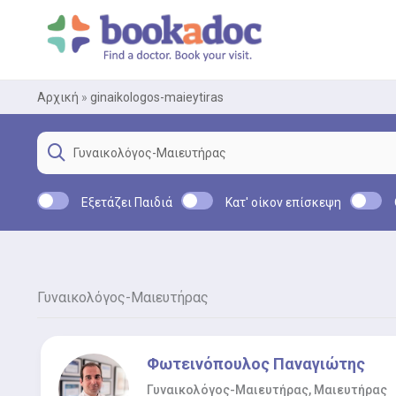
Μετάβαση
στο
περιεχόμενο
Αρχική
»
ginaikologos-maieytiras
Εξετάζει Παιδιά
Κατ' οίκον επίσκεψη
Γυναικολόγος-Μαιευτήρας
Φωτεινόπουλος Παναγιώτης
Γυναικολόγος-Μαιευτήρας, Μαιευτήρας