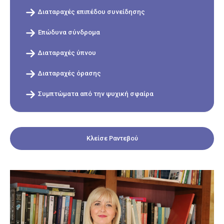
Διαταραχές επιπέδου συνείδησης
Επώδυνα σύνδρομα
Διαταραχές ύπνου
Διαταραχές όρασης
Συμπτώματα από την ψυχική σφαίρα
Κλείσε Ραντεβού