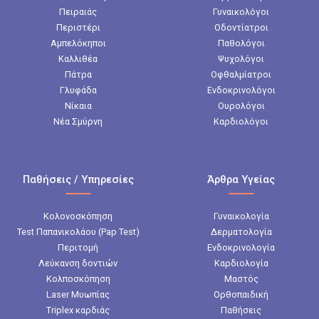
Πειραιάς
Γυναικολόγοι
Περιστέρι
Οδοντίατροι
Αμπελόκηποι
Παθολόγοι
Καλλιθέα
Ψυχολόγοι
Πάτρα
Οφθαλμίατροι
Γλυφάδα
Ενδοκρινολόγοι
Νίκαια
Ουρολόγοι
Νέα Σμύρνη
Καρδιολόγοι
Παθήσεις / Υπηρεσίες
Άρθρα Υγείας
Κολονοσκόπηση
Γυναικολογία
Test Παπανικολάου (Pap Test)
Δερματολογία
Περιτομή
Ενδοκρινολογία
Λεύκανση δοντιών
Καρδιολογία
Κολποσκόπηση
Μαστός
Laser Μυωπίας
Ορθοπαιδική
Triplex καρδιάς
Παθήσεις