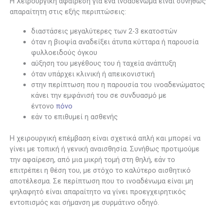
Η Χειρουργική αφαίρεση για ένα ινοαδένωμα είναι συνήθως
απαραίτητη στις εξής περιπτώσεις:
διαστάσεις μεγαλύτερες των 2-3 εκατοστών
όταν η βιοψία αναδείξει άτυπα κύτταρα ή παρουσία
φυλλοειδούς όγκου
αύξηση του μεγέθους του ή ταχεία ανάπτυξη
όταν υπάρχει κλινική ή απεικονιστική
στην περίπτωση που η παρουσία του ινοαδενώματος
κάνει την εμφάνισή του σε συνδυασμό με
έντονο
πόνο
εάν το επιθυμεί η ασθενής
Η χειρουργική επέμβαση είναι σχετικά απλή και μπορεί να
γίνει με τοπική ή γενική αναισθησία. Συνήθως προτιμούμε
την αφαίρεση, από μια μικρή τομή στη θηλή, εάν το
επιτρέπει η θέση του, με στόχο το καλύτερο αισθητικό
αποτέλεσμα. Σε περίπτωση που το ινοαδένωμα είναι μη
ψηλαφητό είναι απαραίτητο να γίνει προεγχειρητικός
εντοπισμός και σήμανση με συρμάτινο οδηγό.