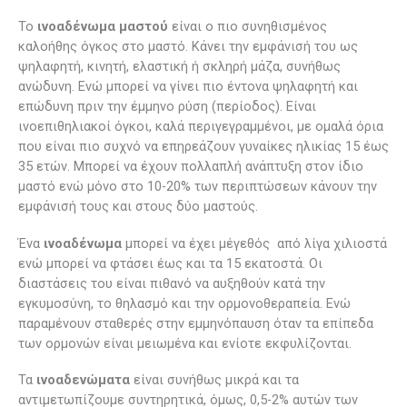
Το
ινοαδένωμα μαστού
είναι ο πιο συνηθισμένος
καλοήθης όγκος στο μαστό. Κάνει την εμφάνισή του ως
ψηλαφητή, κινητή, ελαστική ή σκληρή μάζα, συνήθως
ανώδυνη. Ενώ μπορεί να γίνει πιο έντονα ψηλαφητή και
επώδυνη πριν την έμμηνο ρύση (περίοδος). Είναι
ινοεπιθηλιακοί όγκοι, καλά περιγεγραμμένοι, με ομαλά όρια
που είναι πιο συχνό να επηρεάζουν γυναίκες ηλικίας 15 έως
35 ετών. Μπορεί να έχουν πολλαπλή ανάπτυξη στον ίδιο
μαστό ενώ μόνο στο 10-20% των περιπτώσεων κάνουν την
εμφάνισή τους και στους δύο μαστούς.
Ένα
ινοαδένωμα
μπορεί να έχει μέγεθός από λίγα χιλιοστά
ενώ μπορεί να φτάσει έως και τα 15 εκατοστά. Οι
διαστάσεις του είναι πιθανό να αυξηθούν κατά την
εγκυμοσύνη, το θηλασμό και την ορμονοθεραπεία. Ενώ
παραμένουν σταθερές στην εμμηνόπαυση όταν τα επίπεδα
των ορμονών είναι μειωμένα και ενίοτε εκφυλίζονται.
Τα
ινοαδενώματα
είναι συνήθως μικρά και τα
αντιμετωπίζουμε συντηρητικά, όμως, 0,5-2% αυτών των