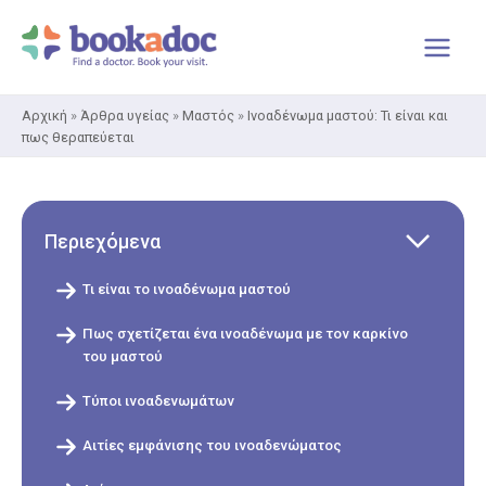
Μετάβαση
στο
περιεχόμενο
Αρχική
»
Άρθρα υγείας
»
Μαστός
»
Ινοαδένωμα μαστού: Τι είναι και
πως θεραπεύεται
Περιεχόμενα
Τι είναι το ινοαδένωμα μαστού
Πως σχετίζεται ένα ινοαδένωμα με τον καρκίνο
του μαστού
Τύποι ινοαδενωμάτων
Αιτίες εμφάνισης του ινοαδενώματος