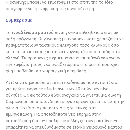
Η ασθενής μπορεί να επιστρέψει στο σπίτι της το ίδιο
απόγευμα ενώ η ανάρρωση της είναι σύντομη.
Συμπέρασμα
Το
ινοαδένωμα μαστού
είναι γενικά καλοήθεις όγκος με
καλή πρόγνωση. Οι γυναίκες με ινοαδενώματα χρειάζεται να
πραγματοποιούν τακτικούς ελέγχους τόσο κλινικούς όσο
και απεικονιστικούς ώστε να αναγνωρίζεται οποιαδήποτε
αλλαγή. Σε ορισμένες περιπτώσεις είναι πιθανό να κάνουν
την εμφάνισή τους νέα ινοαδενώματα στο μαστό που έχει
ήδη υποβληθεί σε χειρουργική επέμβαση.
Αξίζει να σημειωθεί ότι ένα ινοαδένωμα που εντοπίζεται
για πρώτη φορά σε ηλικία άνω των 40 ετών δεν είναι
σύνηθες ως εκ τούτου είναι αναγκαίο να γίνεται μια σωστή
διερεύνηση σε οποιονδήποτε όγκο εμφανίζεται σε αυτή την
ηλικία. Το ίδιο ισχύει και για τις γυναίκες στην
εμμηνόπαυση. Για οποιοδήποτε νέο εύρημα στην
αυτοεξέταση ή στον προληπτικό έλεγχο των μαστών είναι
απαραίτητο να απευθυνόμαστε σε ειδικό χειρουργό μαστού