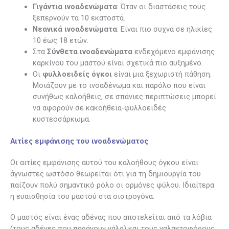
Γιγάντια ινοαδενώματα
: Όταν οι διαστάσεις τους
ξεπερνούν τα 10 εκατοστά.
Νεανικά ινοαδενώματα
: Είναι πιο συχνά σε ηλικίες
10 έως 18 ετών.
Στα
Σύνθετα ινοαδενώματα
ενδεχόμενο εμφάνισης
καρκίνου του μαστού είναι σχετικά πιο αυξημένο.
Οι
φυλλοειδείς όγκοι
είναι μια ξεχωριστή πάθηση.
Μοιάζουν με το ινοαδένωμα και παρόλο που είναι
συνήθως καλοήθεις, σε σπάνιες περιπτώσεις μπορεί
να αφορούν σε κακοήθεια-φυλλοειδές
κυστεοσάρκωμα.
Αιτίες εμφάνισης του ινοαδενώματος
Οι αιτίες εμφάνισης αυτού του καλοήθους όγκου είναι
άγνωστες ωστόσο θεωρείται ότι για τη δημιουργία του
παίζουν πολύ σημαντικό ρόλο οι ορμόνες φύλου. Ιδιαίτερα
η ευαισθησία του μαστού στα οιστρογόνα.
Ο μαστός είναι ένας αδένας που αποτελείται από τα λόβια
(τους αδένες που παράγουν γάλα) και τους γαλακτοφόρους