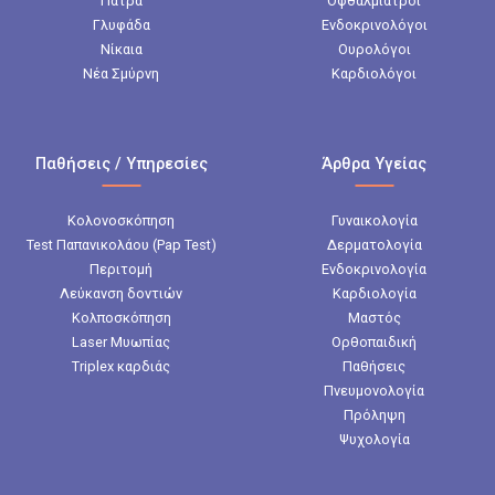
Πάτρα
Οφθαλμίατροι
Γλυφάδα
Ενδοκρινολόγοι
Νίκαια
Ουρολόγοι
Νέα Σμύρνη
Καρδιολόγοι
Παθήσεις / Υπηρεσίες
Άρθρα Υγείας
Κολονοσκόπηση
Γυναικολογία
Test Παπανικολάου (Pap Test)
Δερματολογία
Περιτομή
Ενδοκρινολογία
Λεύκανση δοντιών
Καρδιολογία
Κολποσκόπηση
Μαστός
Laser Μυωπίας
Ορθοπαιδική
Triplex καρδιάς
Παθήσεις
Πνευμονολογία
Πρόληψη
Ψυχολογία