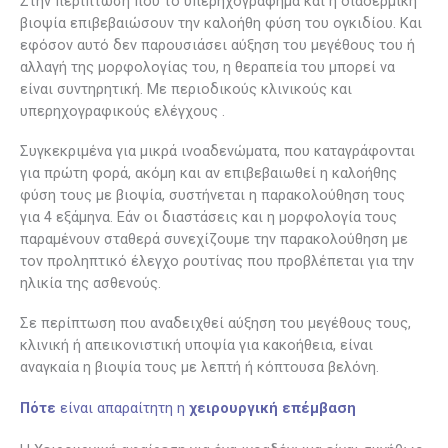
Στην περίπτωση που το υπερηχογράφημα και η διαδερμική
βιοψία επιβεβαιώσουν την καλοήθη φύση του ογκιδίου. Και
εφόσον αυτό δεν παρουσιάσει αύξηση του μεγέθους του ή
αλλαγή της μορφολογίας του, η θεραπεία του μπορεί να
είναι συντηρητική. Με περιοδικούς κλινικούς και
υπερηχογραφικούς ελέγχους .
Συγκεκριμένα για μικρά ινοαδενώματα, που καταγράφονται
για πρώτη φορά, ακόμη και αν επιβεβαιωθεί η καλοήθης
φύση τους με βιοψία, συστήνεται η παρακολούθηση τους
για 4 εξάμηνα. Εάν οι διαστάσεις και η μορφολογία τους
παραμένουν σταθερά συνεχίζουμε την παρακολούθηση με
τον προληπτικό έλεγχο ρουτίνας που προβλέπεται για την
ηλικία της ασθενούς.
Σε περίπτωση που αναδειχθεί αύξηση του μεγέθους τους,
κλινική ή απεικονιστική υποψία για κακοήθεια, είναι
αναγκαία η βιοψία τους με λεπτή ή κόπτουσα βελόνη.
Πότε
είναι απαραίτητη η
χειρουργική επέμβαση