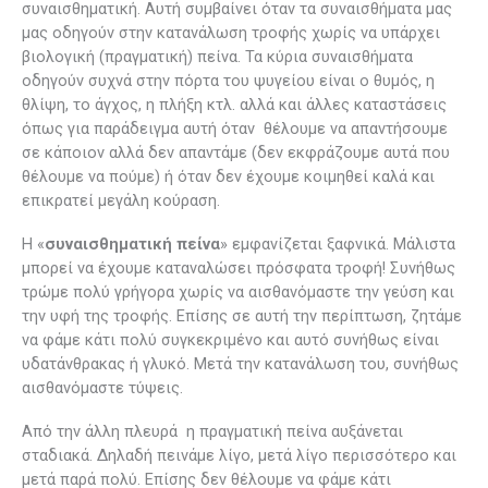
συναισθηματική. Αυτή συμβαίνει όταν τα συναισθήματα μας
μας οδηγούν στην κατανάλωση τροφής χωρίς να υπάρχει
βιολογική (πραγματική) πείνα. Τα κύρια συναισθήματα
οδηγούν συχνά στην πόρτα του ψυγείου είναι ο θυμός, η
θλίψη, το άγχος, η πλήξη κτλ. αλλά και άλλες καταστάσεις
όπως για παράδειγμα αυτή όταν θέλουμε να απαντήσουμε
σε κάποιον αλλά δεν απαντάμε (δεν εκφράζουμε αυτά που
θέλουμε να πούμε) ή όταν δεν έχουμε κοιμηθεί καλά και
επικρατεί μεγάλη κούραση.
Η «
συναισθηματική πείνα
» εμφανίζεται ξαφνικά. Μάλιστα
μπορεί να έχουμε καταναλώσει πρόσφατα τροφή! Συνήθως
τρώμε πολύ γρήγορα χωρίς να αισθανόμαστε την γεύση και
την υφή της τροφής. Επίσης σε αυτή την περίπτωση, ζητάμε
να φάμε κάτι πολύ συγκεκριμένο και αυτό συνήθως είναι
υδατάνθρακας ή γλυκό. Μετά την κατανάλωση του, συνήθως
αισθανόμαστε τύψεις.
Από την άλλη πλευρά η πραγματική πείνα αυξάνεται
σταδιακά. Δηλαδή πεινάμε λίγο, μετά λίγο περισσότερο και
μετά παρά πολύ. Επίσης δεν θέλουμε να φάμε κάτι