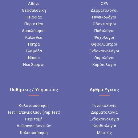
Αθήνα
ΩΡΛ
Θεσσαλονίκη
Δερματολόγοι
Πειραιάς
Γυναικολόγοι
Περιστέρι
Οδοντίατροι
Αμπελόκηποι
Παθολόγοι
Καλλιθέα
Ψυχολόγοι
Πάτρα
Οφθαλμίατροι
Γλυφάδα
Ενδοκρινολόγοι
Νίκαια
Ουρολόγοι
Νέα Σμύρνη
Καρδιολόγοι
Παθήσεις / Υπηρεσίες
Άρθρα Υγείας
Κολονοσκόπηση
Γυναικολογία
Test Παπανικολάου (Pap Test)
Δερματολογία
Περιτομή
Ενδοκρινολογία
Λεύκανση δοντιών
Καρδιολογία
Κολποσκόπηση
Μαστός