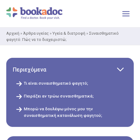
Μετάβαση
στο
περιεχόμενο
Αρχική
»
Άρθρα υγείας
»
Υγεία & διατροφή
»
Συναισθηματικό
φαγητό: Πώς να το διαχειριστώ;
Περιεχόμενα
Τι είναι συναισθηματικό φαγητό;
Πειράζει αν τρώω συναισθηματικά;
Μπορώ να δουλέψω μόνος μου την
συναισθηματική κατανάλωση φαγητού;