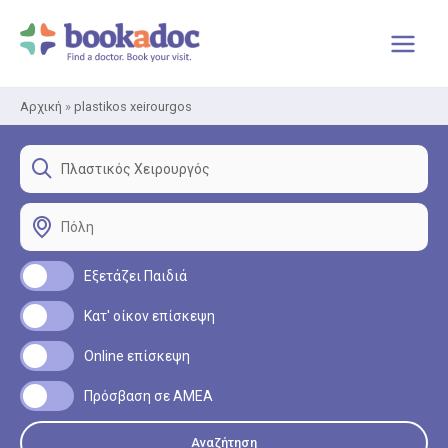
Μετάβαση
στο
περιεχόμενο
Αρχική
»
plastikos xeirourgos
Εξετάζει Παιδιά
Κατ' οίκον επίσκεψη
Online επίσκεψη
Πρόσβαση σε ΑΜΕΑ
Αναζήτηση