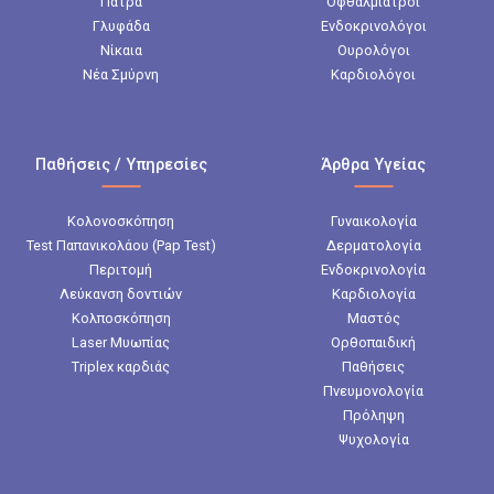
Πάτρα
Οφθαλμίατροι
Γλυφάδα
Ενδοκρινολόγοι
Νίκαια
Ουρολόγοι
Νέα Σμύρνη
Καρδιολόγοι
Παθήσεις / Υπηρεσίες
Άρθρα Υγείας
Κολονοσκόπηση
Γυναικολογία
Test Παπανικολάου (Pap Test)
Δερματολογία
Περιτομή
Ενδοκρινολογία
Λεύκανση δοντιών
Καρδιολογία
Κολποσκόπηση
Μαστός
Laser Μυωπίας
Ορθοπαιδική
Triplex καρδιάς
Παθήσεις
Πνευμονολογία
Πρόληψη
Ψυχολογία