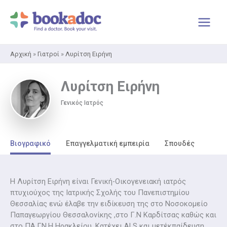
Μετάβαση
στο
περιεχόμενο
Αρχική
»
Γιατροί
»
Λυρίτση Ειρήνη
Λυρίτση Ειρήνη
Γενικός Ιατρός
Βιογραφικό
Επαγγελματική εμπειρία
Σπουδές
Η Λυρίτση Ειρήνη είναι Γενική-Οικογενειακή ιατρός
πτυχιούχος της Ιατρικής Σχολής του Πανεπιστημίου
Θεσσαλίας ενώ έλαβε την ειδίκευση της στο Νοσοκομείο
Παπαγεωργίου Θεσσαλονίκης ,στο Γ.Ν Καρδίτσας καθώς και
στο ΠΑ.ΓΝ.Η Ηρακλείου. Κατέχει ALS και μετέκπαίδευση