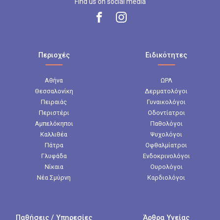
Find us on social media
Περιοχές
Ειδικότητες
Αθήνα
ΩΡΛ
Θεσσαλονίκη
Δερματολόγοι
Πειραιάς
Γυναικολόγοι
Περιστέρι
Οδοντίατροι
Αμπελόκηποι
Παθολόγοι
Καλλιθέα
Ψυχολόγοι
Πάτρα
Οφθαλμίατροι
Γλυφάδα
Ενδοκρινολόγοι
Νίκαια
Ουρολόγοι
Νέα Σμύρνη
Καρδιολόγοι
Παθήσεις / Υπηρεσίες
Άρθρα Υγείας