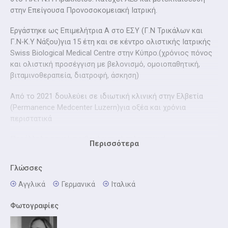
στην Επείγουσα Προνοσοκομειακή Ιατρική.
Εργάστηκε ως Επιμελήτρια Α στο ΕΣΥ (Γ.Ν Τρικάλων και
Γ.Ν-Κ.Υ Νάξου)για 15 έτη και σε κέντρο ολιστικής Ιατρικής
Swiss Biological Medical Centre στην Κύπρο.(χρόνιος πόνος
και ολιστική προσέγγιση με βελονισμό, ομοιοπαθητική,
βιταμινοθεραπεία, διατροφή, άσκηση)
Από το 2021 δουλεύει σε ιδιωτική κλινική στην Ελβετία
(Permanence Medcenter Luzern)για οξέα και χρόνια
περιστατικά
Παράλληλα ασκεί συμβουλευτική τηλειατρική
Περισσότερα
συνεργαζόμενη με τους Dr Online και την NN από το 2022
Γλώσσες
Μιλάει άπταιστα Αγγλικά, Γερμανικά καθώς και επαρκώς
Ιταλικά.
Αγγλικά
Γερμανικά
Iταλικά
Φωτογραφίες