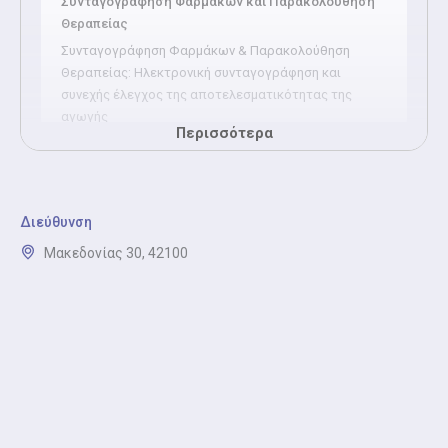
Συνταγογράφηση Φαρμάκων και Παρακολούθηση
Θεραπείας
Συνταγογράφηση Φαρμάκων & Παρακολούθηση
Θεραπείας: Ηλεκτρονική συνταγογράφηση και
συνεχής έλεγχος της αποτελεσματικότητας της
αγωγής
Περισσότερα
Πιστοποιητικά Υγείας και Ιατρικές Βεβαιώσεις
Πιστοποιητικά Υγείας και Ιατρικές Βεβαιώσεις:
Έκδοση πιστοποιητικών για εργασία, σπουδές,
Διεύθυνση
αθλητικές δραστηριότητες ή οδήγηση, μετά από
Μακεδονίας 30, 42100
κλινική εκτίμηση.