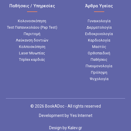
Παθήσεις / Υπηρεσίες
Άρθρα Υγείας
Κολονοσκόπηση
Γυναικολογία
Test Παπανικολάου (Pap Test)
Δερματολογία
Περιτομή
Ενδοκρινολογία
Λεύκανση δοντιών
Καρδιολογία
Κολποσκόπηση
Μαστός
Laser Μυωπίας
Ορθοπαιδική
Triplex καρδιάς
Παθήσεις
Πνευμονολογία
Πρόληψη
Ψυχολογία
© 2026 BookADoc - All rights reserved
Development by
Yes Internet
Design by
Kalev.gr