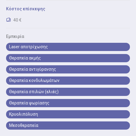
ακμής, ουλών και δυσχρωμιών.
Κόστος επίσκεψης
Καθαρισμός προσώπου
40 €
Ο επαγγελματικός καθαρισμός προσώπου από
δερματολόγο προσφέρει βαθύ καθαρισμό των
Εμπειρία
πόρων, απομάκρυνση σμήγματος και μαύρων
Laser αποτρίχωσης
στιγμάτων, ενώ ταυτόχρονα μειώνει τον κίνδυνο
ακμής και ερεθισμών.
Θεραπεία ακμής
Θεραπεία αντιγύρανσης
Δερματολογική Βεβαίωση
Έκδοση ιατρικής βεβαίωσης για σχολείο, εργασία ή
Θεραπεία κονδυλωμάτων
αθλητικές δραστηριότητες.
Θεραπεία σπιλών (ελιές)
Θεραπεία ψωρίασης
Κρυολιπόλυση
Μεσοθεραπεία