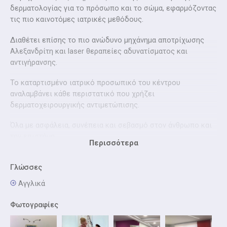
δερματολογίας για το πρόσωπο και το σώμα, εφαρμόζοντας
τις πιο καινοτόμες ιατρικές μεθόδους.
Διαθέτει επίσης το πιο ανώδυνο μηχάνημα αποτρίχωσης
Αλεξανδρίτη και laser θεραπείες αδυνατίσματος και
αντιγήρανσης.
Το καταρτισμένο ιατρικό προσωπικό του κέντρου
αναλαμβάνει κάθε περιστατικό που χρήζει
δερματοχειρουργικής αντιμετώπισης.
Όλα με ασφάλεια, συνέπεια και σεβασμό στον άνθρωπο και
την επιστήμη.
Περισσότερα
Επιστημονική Υπεύθυνη του Κέντρου, είναι η Δερματολόγος
Γλώσσες
- Αφροδισιολόγος Γλυκοφρύδη Μαρία.
Αγγλικά
Είναι απόφοιτη της Ιατρικής σχολής του Αριστοτελείου
Πανεπιστημίου Θεσσαλονίκης και έχει ειδικευθεί στο 401
Φωτογραφίες
ΓΣΝΑ και στο ΓΝΑ "Ανδρέας Συγγρός". Επίσης, συμμετέχει
συχνά ως ομιλήτρια σε δερματολογικά συνέδρια με