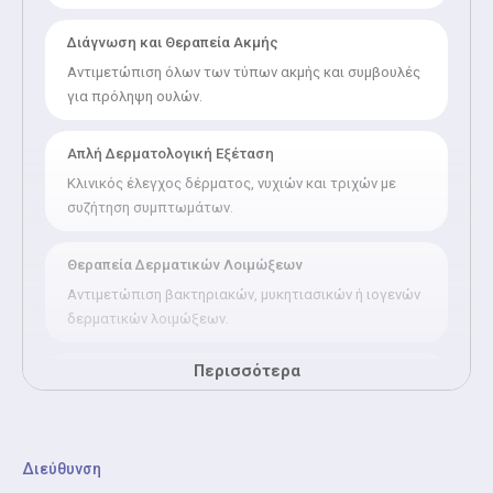
Διάγνωση και Θεραπεία Ακμής
Αντιμετώπιση όλων των τύπων ακμής και συμβουλές
για πρόληψη ουλών.
Απλή Δερματολογική Εξέταση
Κλινικός έλεγχος δέρματος, νυχιών και τριχών με
συζήτηση συμπτωμάτων.
Θεραπεία Δερματικών Λοιμώξεων
Αντιμετώπιση βακτηριακών, μυκητιασικών ή ιογενών
δερματικών λοιμώξεων.
Περισσότερα
Θεραπεία Αλωπεκίας / Τριχόπτωσης
Η υπηρεσία προσφέρει ολοκληρωμένη αξιολόγηση
και αντιμετώπιση της τριχόπτωσης και της
αλωπεκίας σε άνδρες και γυναίκες. Διάγνωση αιτίας -
Διεύθυνση
Σύγχρονες θεραπείες