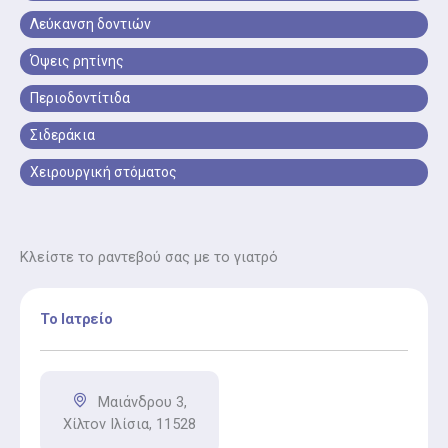
Λεύκανση δοντιών
Όψεις Πορσελάνης
Όψεις ρητίνης
Όψεις πορσελάνης είναι η αισθητική αποκατάσταση
δοντιών για φυσικό, λαμπερό χαμόγελο και βελτίωση
Περιοδοντίτιδα
εμφάνισης.
Σιδεράκια
Στίλβωση Δοντιών
Χειρουργική στόματος
Στίλβωση δοντιών είναι η απαλή λείανση της
επιφάνειας των δοντιών για υγιή και λαμπερό
χαμόγελο.
Κλείστε το ραντεβού σας με το γιατρό
Ορθοδοντική Συμβουλευτική
Το Ιατρείο
Ορθοδοντική συμβουλευτική είναι η αξιολόγηση για
σιδεράκια, νάρθηκες ή άλλες ορθοδοντικές
θεραπείες.
Μαιάνδρου 3,
Σφράγισμα Δοντιών
Χίλτον Ιλίσια, 11528
Το σφράγισμα τον δοντιών είναι η αποκατάσταση