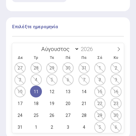
τερηδονισμένων δοντιών με ασφαλή σφραγιστικά
υλικά.
Επιλέξτε ημερομηνία
Δε
Τρ
Τε
Πέ
Πα
Σά
Κυ
27
28
29
30
31
1
2
3
4
5
6
7
8
9
10
11
12
13
14
15
16
17
18
19
20
21
22
23
24
25
26
27
28
29
30
31
1
2
3
4
5
6