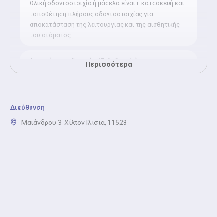
Ολική οδοντοστοιχία ή μάσελα είναι η κατασκευή και
τοποθέτηση πλήρους οδοντοστοιχίας για
αποκατάσταση της λειτουργίας και της αισθητικής
του στόματος.
Απονεύρωση δοντιών (Ενδοδοντία)
Περισσότερα
Απονεύρωση ή ενδοδοντία είναι η θεραπεία
φλεγμονής ή νέκρωσης του πολφού δοντιού για
διάσωση του δοντιού.
Διεύθυνση
Προσθετική Οδοντιατρική (Γέφυρα Θήκη)
Μαιάνδρου 3, Χίλτον Ιλίσια, 11528
Προσθετική Οδοντιατρική με γέφυρα ή θήκη: μάθετε
πότε χρειάζεται κάθε λύση, ποια είναι η διαδικασία,
τα πλεονεκτήματα για ένα υγιές και όμορφο
χαμόγελο.
Εξαγωγή δοντιού
Εξαγωγή δοντιού είναι η ασφαλής και ανώδυνη
αφαίρεση προβληματικού δοντιού.