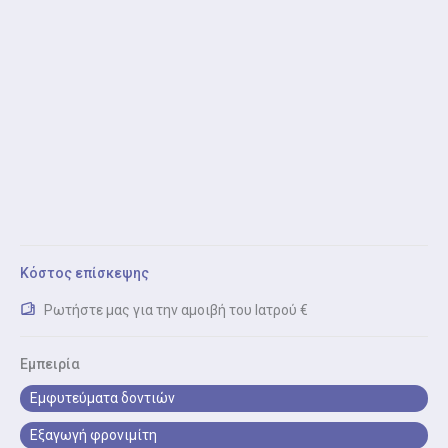
Εξαγωγή έγκλειστου - ημιέγκλειστου φρονιμίτη
Εξαγωγή φρονιμίτη είναι η ασφαλής και εξειδικευμένη
αφαίρεση φρονιμιτών που δεν έχουν πλήρως
ανατείλει.
Καθαρισμός δοντιών (Scaling / Polishing)
Καθαρισμός δοντιών είναι η αφαίρεση πέτρας και
πλάκας για υγιή ούλα και δόντια.
Λεύκανση δοντιών
Κόστος επίσκεψης
Λεύκανση δοντιών είναι η ασφαλής αισθητική
Ρωτήστε μας για την αμοιβή του Ιατρού €
θεραπεία για φωτεινότερο χαμόγελο.
Εμπειρία
Οδοντικά εμφυτεύματα
Εμφυτεύματα δοντιών
Οδοντικά εμφυτεύματα είναι η τοποθέτηση ασφαλών
και ανθεκτικών εμφυτευμάτων για αντικατάσταση
Εξαγωγή φρονιμίτη
ελλειπόντων δοντιών