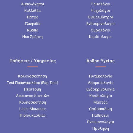
Αμπελόκηποι
Παθολόγοι
Καλλιθέα
Ψυχολόγοι
Πάτρα
Οφθαλμίατροι
Γλυφάδα
Ενδοκρινολόγοι
Νίκαια
Ουρολόγοι
Νέα Σμύρνη
Καρδιολόγοι
Παθήσεις / Υπηρεσίες
Άρθρα Υγείας
Κολονοσκόπηση
Γυναικολογία
Test Παπανικολάου (Pap Test)
Δερματολογία
Περιτομή
Ενδοκρινολογία
Λεύκανση δοντιών
Καρδιολογία
Κολποσκόπηση
Μαστός
Laser Μυωπίας
Ορθοπαιδική
Triplex καρδιάς
Παθήσεις
Πνευμονολογία
Πρόληψη