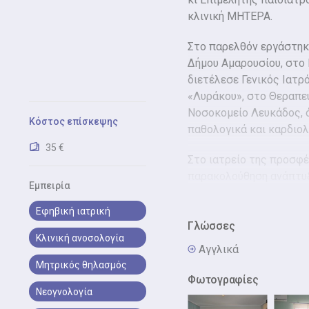
κλινική ΜΗΤΕΡΑ.
Στο παρελθόν εργάστηκ
Δήμου Αμαρουσίου, στο
διετέλεσε Γενικός Ιατρό
«Λυράκου», στο Θεραπε
Νοσοκομείο Λευκάδος, ό
Κόστος επίσκεψης
παθολογικά και καρδιολ
35 €
Στο ιατρείο της προσφέρ
παρακολούθηση ανάπτυξη
Εμπειρία
παρακολούθηση, αναπτυ
θηλασμού, επισκέψεις κ
Εφηβική ιατρική
αθλητισμό, Α τεστ σχολι
Γλώσσες
Κλινική ανοσολογία
ηλικιών έως και 15 ετώ
Αγγλικά
Μητρικός θηλασμός
Φωτογραφίες
Νεογνολογία