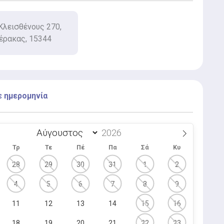
Κλεισθένους 270,
έρακας, 15344
ε ημερομηνία
Τρ
Τε
Πέ
Πα
Σά
Κυ
28
29
30
31
1
2
4
5
6
7
8
9
11
12
13
14
15
16
18
19
20
21
22
23