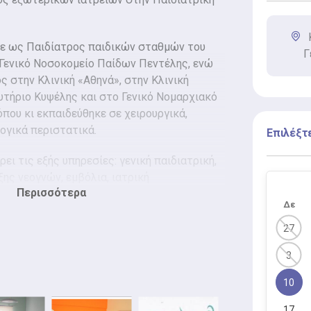
ε ως Παιδίατρος παιδικών σταθμών του
Γ
 Γενικό Νοσοκομείο Παίδων Πεντέλης, ενώ
ς στην Κλινική «Αθηνά», στην Κλινική
υτήριο Κυψέλης και στο Γενικό Νομαρχιακό
που κι εκπαιδεύθηκε σε χειρουργικά,
ογικά περιστατικά.
Επιλέξτ
ει τις εξής υπηρεσίες: γενική παιδιατρική,
ς νεογνών, εμβόλια, ιατρική
Περισσότερα
ξιακός έλεγχος, λοιμώξεις, συμβουλές
Δε
ατ' οίκον, χορήγηση βεβαίωσης για
κής ετοιμότητας κ.α. για νεογνά και παιδιά
27
ν.
3
10
17