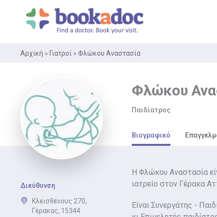
Μετάβαση
στο
περιεχόμενο
Αρχική
»
Γιατροί
»
Φλώκου Αναστασία
Φλώκου Ανα
Παιδίατρος
Βιογραφικό
Επαγγελμ
Η Φλώκου Αναστασία είν
ιατρείο στον Γέρακα Ατ
Διεύθυνση
Κλεισθένους 270,
Είναι Συνεργάτης - Παι
Γέρακας, 15344
κι Επιμελητής παιδίατρ