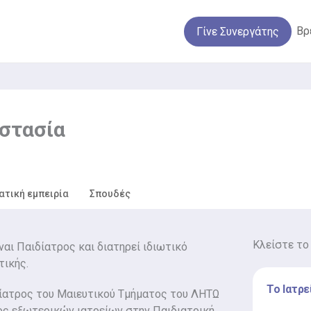
Βρ
Γίνε Συνεργάτης
στασία
ατική εμπειρία
Σπουδές
Κλείστε το
αι Παιδίατρος και διατηρεί ιδιωτικό
τικής.
Το Ιατρε
δίατρος του Μαιευτικού Τμήματος του ΛΗΤΩ
ος εξωτερικών ιατρείων στην Παιδιατρική