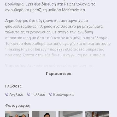
Βουλγαρία. Έχει εξειδίκευση στη Ρεφλεξολογία, το
αγιουβερδικό μασάζ, τη μέθοδο McKenzie κ.α.
Δημιούργησε ένα σύγχρονο και μοντέρνο χώρο
φυσικοθεραπείας, πλήρως εξοπλισμένο με μηχανήματα
τελευταίας τεχνογνωσίας, με στόχο την ανώδυνη
αποκατάσταση με όσο το δυνατόν πιο μόνιμο αποτέλεσμα.
Το κέντρο Φυσικοθεραπευτικής αγωγής και αποκατάστασης
" Ηealing PhysioTherapy " παρέχει αξιόπιστες υπηρεσίες
που στηρίζονται στην εξειδικευμένη γνώση και εμπειρία.
Υπηρεσίες:
Ανακούφιση από τον πόνο, μείωση της
φλεγμονής, πρόληψη συμφύσεων, αύξηση και διατήρηση του
Περισσότερα
εύρους κίνησης των αρθρώσεων, αύξηση και διατήρηση της
μυϊκής δύναμης και της λειτουργικής ικανότητας, αύξηση και
Γλώσσες
διατήρηση της μυϊκής ελαστικότητας, βελτίωση της
νευρομυϊκής συναρμογής, αυτοεξυπηρέτηση, επανεκπαίδευση
Αγγλικά
Γαλλικά
Βουλγαρικά
του πάσχοντος.
Φωτογραφίες