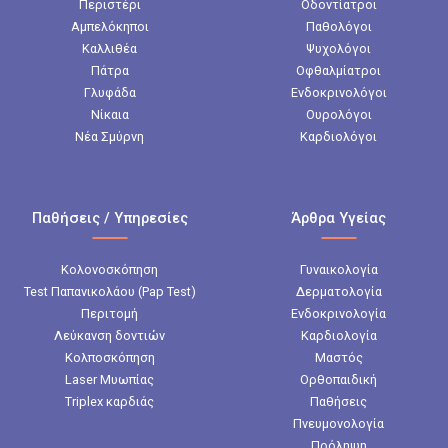
Περιστέρι
Οδοντίατροι
Αμπελόκηποι
Παθολόγοι
Καλλιθέα
Ψυχολόγοι
Πάτρα
Οφθαλμίατροι
Γλυφάδα
Ενδοκρινολόγοι
Νίκαια
Ουρολόγοι
Νέα Σμύρνη
Καρδιολόγοι
Παθήσεις / Υπηρεσίες
Άρθρα Υγείας
Κολονοσκόπηση
Γυναικολογία
Test Παπανικολάου (Pap Test)
Δερματολογία
Περιτομή
Ενδοκρινολογία
Λεύκανση δοντιών
Καρδιολογία
Κολποσκόπηση
Μαστός
Laser Μυωπίας
Ορθοπαιδική
Triplex καρδιάς
Παθήσεις
Πνευμονολογία
Πρόληψη