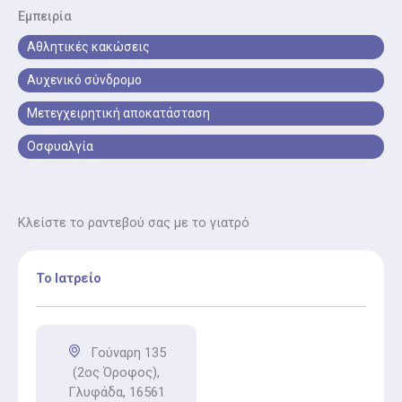
στη σωστή στάση και εργονομία για πρόληψη
Εμπειρία
μυοσκελετικών πόνων.
Αθλητικές κακώσεις
Αυχενικό σύνδρομο
Μετεγχειρητική αποκατάσταση
Οσφυαλγία
Κλείστε το ραντεβού σας με το γιατρό
Το Ιατρείο
Γούναρη 135
(2ος Όροφος),
Γλυφάδα, 16561