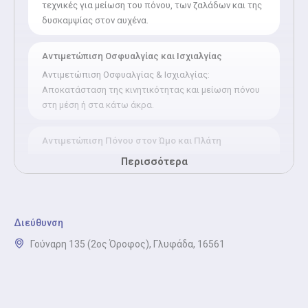
τεχνικές για μείωση του πόνου, των ζαλάδων και της
δυσκαμψίας στον αυχένα.
Αντιμετώπιση Οσφυαλγίας και Ισχιαλγίας
Αντιμετώπιση Οσφυαλγίας & Ισχιαλγίας:
Αποκατάσταση της κινητικότητας και μείωση πόνου
στη μέση ή στα κάτω άκρα.
Αντιμετώπιση Πόνου στον Ώμο και Πλάτη
Αντιμετώπιση Πόνου στον Ώμο & Πλάτη: Ανακούφιση
Περισσότερα
από τενοντίτιδες, μυϊκούς σπασμούς και δυσκαμψία
στους ώμους και την πλάτη.
Διεύθυνση
Αντιμετώπιση Πόνου στο Γόνατο
Γούναρη 135 (2ος Όροφος), Γλυφάδα, 16561
Αντιμετώπιση Πόνου στο Γόνατο: Αποκατάσταση
μετά από τραυματισμούς, φλεγμονές ή χειρουργικές
επεμβάσεις στο γόνατο.