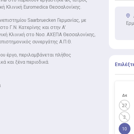
ή Κλινική Euromedica Θεσσαλονίκης.
νεπιστημίου Saarbruecken Γερμανίας, με
Ερμ
το Γ.Ν. Κατερίνης και στην Α’
ική Κλινική στο Νοσ. ΑΧΕΠΑ Θεσσαλονίκης,
επιστημονικός συνεργάτης Α.Π.Θ.
του έργο, περιλαμβάνεται πλήθος
κά και ξένα περιοδικά.
Επιλέξτ
ά
Δε
27
3
10