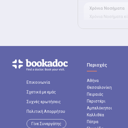
Χρόνια Νοσήματα
Χρόνια Νοσήματα εί
της φροντίδας ασθε
καρδιοπάθειες, ΧΑΠ
Παχυσαρκία - μέτρ
Παχυσαρκία - μέτρη
καθοδήγηση για τη 
Περιοχές
συνοδών παραγόντω
Αθήνα
Επικοινωνία
Πιστοποιητικά - Β
Θεσσαλονίκη
Πιστοποιητικά - Βεβ
Σχετικά με εμάς
Πειραιάς
βεβαιώσεις για εργ
Περιστέρι
Συχνές ερωτήσεις
δραστηριότητες.
Αμπελόκηποι
Πολιτική Απορρήτου
Καλλιθέα
Προληπτική Ιατρική
Πάτρα
Γίνε Συνεργάτης