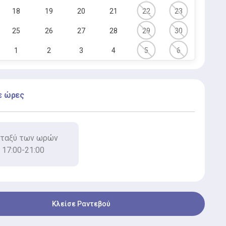
18
19
20
21
22
23
25
26
27
28
29
30
1
2
3
4
5
6
ε ώρες
ταξύ των ωρών
17:00-21:00
Κλείσε Ραντεβού