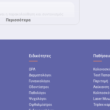
ναι η παρακολούθηση και συντονισμός
Περισσότερα
νών με χρόνιες παθήσεις, όπως
 και νεφρική ανεπάρκεια.
ηση μεταβολισμού
ση μεταβολισμού είναι η εκτίμηση και
διαχείριση του σωματικού βάρους και των
Ειδικότητες
Παθήσεις
ν κινδύνου.
ΩΡΛ
Κολονοσκ
εβαιώσεις υγείας
Δερματολόγοι
Test Παπα
αιώσεις υγείας είναι ιατρικές
Γυναικολόγοι
Περιτομή
ασία, οδήγηση και αθλητικές
Οδοντίατροι
Λεύκανση
Παθολόγοι
Κολποσκό
Ψυχολόγοι
Laser Μυ
Οφθαλμίατροι
Triplex κα