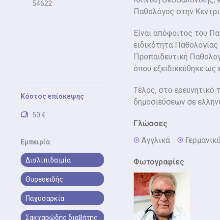
54622
Παθολόγος στην Κεντρικ
Είναι απόφοιτος του Πα
ειδικότητα Παθολογίας σ
Προπαιδευτική Παθολογ
όπου εξειδικεύθηκε ως 
Τέλος, στο ερευνητικό 
Κόστος επίσκεψης
δημοσιεύσεων σε ελληνι
50 €
Γλώσσες
Αγγλικά
Γερμανικ
Εμπειρία
Δισλιπιδαιμία
Φωτογραφίες
Θυρεοειδής
Παχυσαρκία
Σακχαρώδης διαβήτης