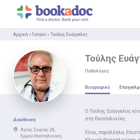
Μετάβαση
στο
περιεχόμενο
Αρχική
»
Γιατροί
»
Τούλης Ευάγγελος
Τούλης Ευάγ
Παθολόγος
Βιογραφικό
Επαγγελμ
Ο Τούλης Ευάγγελος είν
στη Θεσσαλονίκη.
Διεύθυνση
Αγίας Σοφίας 28,
Είναι, παράλληλα, Επισ
Ερμού Θεσσαλονίκη,
Κλινική Θεσσαλονίκης,