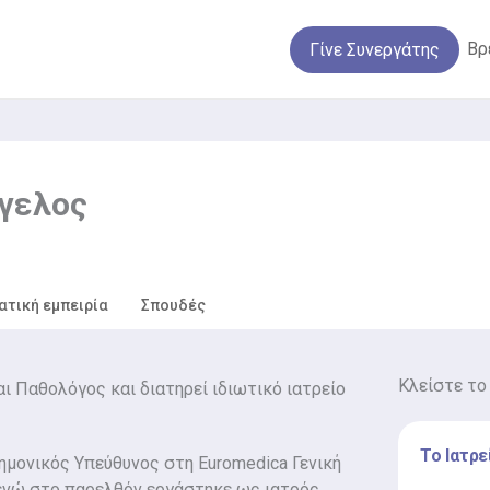
Βρ
Γίνε Συνεργάτης
γελος
ατική εμπειρία
Σπουδές
Κλείστε το
αι Παθολόγος και διατηρεί ιδιωτικό ιατρείο
Το Ιατρε
τημονικός Υπεύθυνος στη Euromedica Γενική
 ενώ στο παρελθόν εργάστηκε ως ιατρός