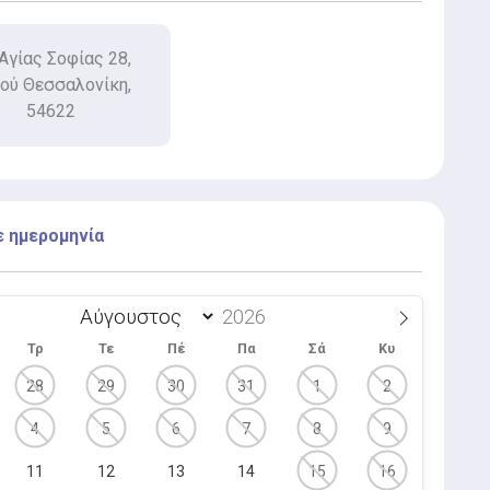
Αγίας Σοφίας 28,
ού Θεσσαλονίκη,
54622
ε ημερομηνία
Τρ
Τε
Πέ
Πα
Σά
Κυ
28
29
30
31
1
2
4
5
6
7
8
9
11
12
13
14
15
16