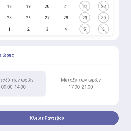
18
19
20
21
22
23
25
26
27
28
29
30
1
2
3
4
5
6
ε ώρες
ταξύ των ωρών
Μεταξύ των ωρών
09:00-14:00
17:00-21:00
Κλείσε Ραντεβού