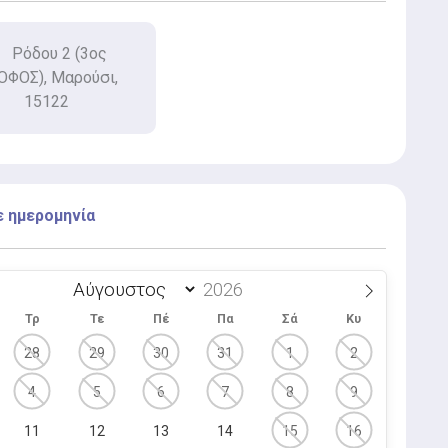
Ρόδου 2 (3ος
ΦΟΣ), Μαρούσι,
15122
ε ημερομηνία
Τρ
Τε
Πέ
Πα
Σά
Κυ
28
29
30
31
1
2
4
5
6
7
8
9
11
12
13
14
15
16