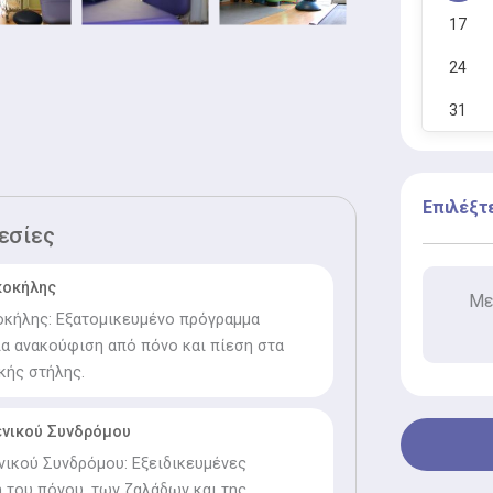
17
24
31
Επιλέξτ
εσίες
κοκήλης
Με
οκήλης: Εξατομικευμένο πρόγραμμα
α ανακούφιση από πόνο και πίεση στα
κής στήλης.
νικού Συνδρόμου
ικού Συνδρόμου: Εξειδικευμένες
η του πόνου, των ζαλάδων και της