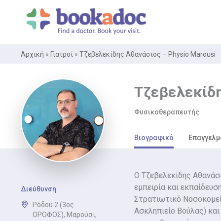
Μετάβαση
στο
περιεχόμενο
Αρχική
»
Γιατροί
»
Τζεβελεκίδης Αθανάσιος – Physio Marousi
Τζεβελεκίδη
Φυσικοθεραπευτής
Βιογραφικό
Επαγγελμ
Ο Τζεβελεκίδης Αθανάσι
εμπειρία και εκπαίδευσ
Διεύθυνση
Στρατιωτικό Νοσοκομείο
Ρόδου 2 (3ος
Ασκληπιείο Βούλας) κα
ΟΡΟΦΟΣ), Μαρούσι,