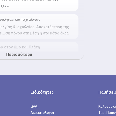
χένα.
αλγίας και Ισχιαλγίας
λγίας & Ισχιαλγίας: Αποκατάσταση της
μείωση πόνου στη μέση ή στα κάτω άκρα.
υ στον Ώμο και Πλάτη
Περισσότερα
υ στον Ώμο & Πλάτη: Ανακούφιση από
ούς σπασμούς και δυσκαμψία στους ώμους
ου στο Γόνατο
υ στο Γόνατο: Αποκατάσταση μετά από
Ειδικότητες
Παθήσεις
γμονές ή χειρουργικές επεμβάσεις στο
ΩΡΛ
Κολονοσκ
Δερματολόγοι
Test Παπα
ατραυματικών Καταστάσεων