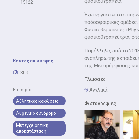
φυσικοθεραπεία.
15122
Έχει εργαστεί στο παρ
ποδοσφαιρικές ομάδες, 
Φυσικοθεραπείας «Physi
φυσικοθεραπεύτρια, στ
Παράλληλα, από το 2018
αναπληρωτής εκπαιδευτι
Κόστος επίσκεψης
της Μεταμόρφωσης και
30 €
Γλώσσες
Αγγλικά
Εμπειρία
Αθλητικές κακώσεις
Φωτογραφίες
Αυχενικό σύνδρομο
Μετεγχειρητική
αποκατάσταση