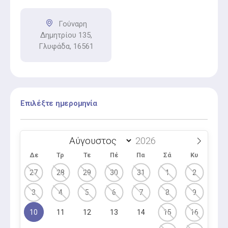
Γούναρη
Δημητρίου 135,
Γλυφάδα, 16561
Επιλέξτε ημερομηνία
Δε
Τρ
Τε
Πέ
Πα
Σά
Κυ
27
28
29
30
31
1
2
3
4
5
6
7
8
9
10
11
12
13
14
15
16