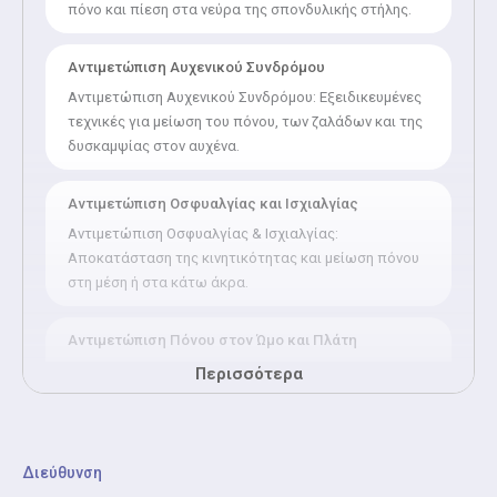
πόνο και πίεση στα νεύρα της σπονδυλικής στήλης.
Αντιμετώπιση Αυχενικού Συνδρόμου
Αντιμετώπιση Αυχενικού Συνδρόμου: Εξειδικευμένες
τεχνικές για μείωση του πόνου, των ζαλάδων και της
δυσκαμψίας στον αυχένα.
Αντιμετώπιση Οσφυαλγίας και Ισχιαλγίας
Αντιμετώπιση Οσφυαλγίας & Ισχιαλγίας:
Αποκατάσταση της κινητικότητας και μείωση πόνου
στη μέση ή στα κάτω άκρα.
Αντιμετώπιση Πόνου στον Ώμο και Πλάτη
Αντιμετώπιση Πόνου στον Ώμο & Πλάτη: Ανακούφιση
Περισσότερα
από τενοντίτιδες, μυϊκούς σπασμούς και δυσκαμψία
στους ώμους και την πλάτη.
Διεύθυνση
Αντιμετώπιση Πόνου στο Γόνατο