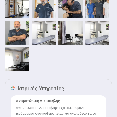
Τέλος, έχει συμμετάσχει σε πολυάριθμα (>20) συνέδρια και
σεμινάρια στην Ελλάδα ως ομιλητής αλλά και στο
εξωτερικό ως ακροατής. Επίσης, έχει σχετική δημοσίευση
στον Τομέα της Μυοσκελετικής Φυσικοθεραπείας σε
περιοδικό αναγνωρισμένου κύρους με σύστημα κριτών.
Ιατρικές Υπηρεσίες
Αντιμετώπιση Δισκοκήλης
Αντιμετώπιση Δισκοκήλης: Εξατομικευμένο
πρόγραμμα φυσικοθεραπείας για ανακούφιση από