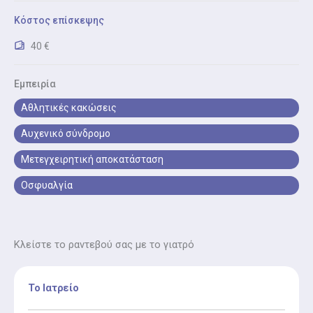
χειρουργείο.
Κόστος επίσκεψης
40 €
Αντιμετώπιση Κακής Στάσης Σώματος
Αντιμετώπιση Κακής Στάσης Σώματος: Εκπαίδευση
στη σωστή στάση και εργονομία για πρόληψη
Εμπειρία
μυοσκελετικών πόνων.
Αθλητικές κακώσεις
Αυχενικό σύνδρομο
Μετεγχειρητική αποκατάσταση
Οσφυαλγία
Κλείστε το ραντεβού σας με το γιατρό
Το Ιατρείο