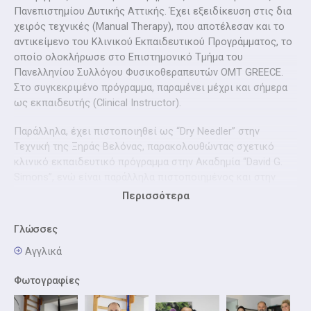
Πανεπιστημίου Δυτικής Αττικής. Έχει εξειδίκευση στις δια
χειρός τεχνικές (Manual Therapy), που αποτέλεσαν και το
αντικείμενο του Κλινικού Εκπαιδευτικού Προγράμματος, το
οποίο ολοκλήρωσε στο Επιστημονικό Τμήμα του
Πανελληνίου Συλλόγου Φυσικοθεραπευτών OMT GREECE.
Στο συγκεκριμένο πρόγραμμα, παραμένει μέχρι και σήμερα
ως εκπαιδευτής (Clinical Instructor).
Παράλληλα, έχει πιστοποιηθεί ως “Dry Needler” στην
Τεχνική της Ξηράς Βελόνας, παρακολουθώντας σχετικό
κλινικό εκπαιδευτικό πρόγραμμα στην Ακαδημία “David G.
Simons”, ενώ είναι παράλληλα πιστοποιημένος και στην
τεχνική “Mulligan”.
Περισσότερα
Είναι κάτοχος δύο μεταπτυχιακών προγραμμάτων
Γλώσσες
“Μεταβολικά Νοσήματα των οστών” και “Κλινική
Εργοσπιρομετρία, Άσκηση & Αποκατάσταση” στο Εθνικό &
Αγγλικά
Καποδιστριακό Πανεπιστήμιο Αθηνών και πρόσφατα
Φωτογραφίες
ολοκλήρωσε το εκπαιδευτικό πρόγραμμα του ΕΚΠΑ
“Εκπαίδευση Εκπαιδευτών Ενηλίκων”.