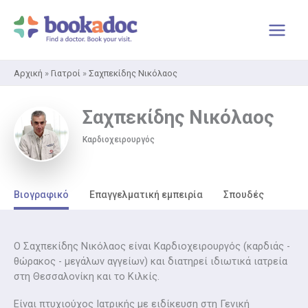
Μετάβαση
στο
περιεχόμενο
Αρχική
»
Γιατροί
»
Σαχπεκίδης Νικόλαος
Σαχπεκίδης Νικόλαος
Καρδιοχειρουργός
Βιογραφικό
Επαγγελματική εμπειρία
Σπουδές
Ο Σαχπεκίδης Νικόλαος είναι Καρδιοχειρουργός (καρδιάς -
θώρακος - μεγάλων αγγείων) και διατηρεί ιδιωτικά ιατρεία
στη Θεσσαλονίκη και το Κιλκίς.
Είναι πτυχιούχος Ιατρικής με ειδίκευση στη Γενική