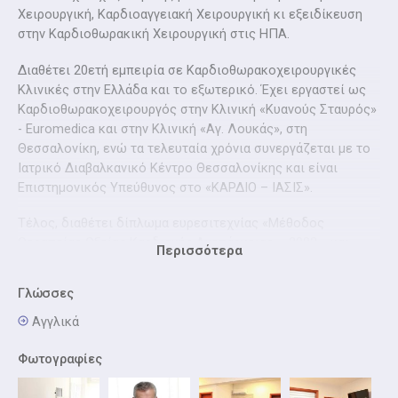
Χειρουργική, Καρδιοαγγειακή Χειρουργική κι εξειδίκευση
στην Καρδιοθωρακική Χειρουργική στις ΗΠΑ.
Διαθέτει 20ετή εμπειρία σε Καρδιοθωρακοχειρουργικές
Κλινικές στην Ελλάδα και το εξωτερικό. Έχει εργαστεί ως
Καρδιοθωρακοχειρουργός στην Κλινική «Κυανούς Σταυρός»
- Euromedica και στην Κλινική «Αγ. Λουκάς», στη
Θεσσαλονίκη, ενώ τα τελευταία χρόνια συνεργάζεται με το
Ιατρικό Διαβαλκανικό Κέντρο Θεσσαλονίκης και είναι
Επιστημονικός Υπεύθυνος στο «ΚΑΡΔΙΟ – ΙΑΣΙΣ».
Τέλος, διαθέτει δίπλωμα ευρεσιτεχνίας «Μέθοδος
Θεραπείας Οξείας Καρδιακής Ανεπάρκειας – 2002» και
Περισσότερα
παράλληλα έχει δημοσιεύσει 19 επιστημονικές εργασίες, 6
άρθρα σε διεθνή επιστημονικά περιοδικά, ενώ έχει
Γλώσσες
πραγματοποιήσει 9 ομιλίες σε επιστημονικά συνέδρια.
Αγγλικά
Φωτογραφίες