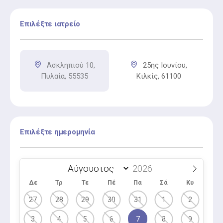
Επιλέξτε ιατρείο
Ασκληπιού 10,
25ης Ιουνίου,
Πυλαία, 55535
Κιλκίς, 61100
Επιλέξτε ημερομηνία
Δε
Τρ
Τε
Πέ
Πα
Σά
Κυ
27
28
29
30
31
1
2
3
4
5
6
7
8
9