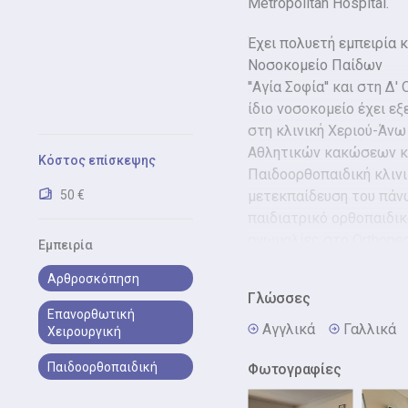
Metropolitan Hospital.
Έχει πολυετή εμπειρία κ
Νοσοκομείο Παίδων
''Αγία Σοφία'' και στη Δ
ίδιο νοσοκομείο έχει εξ
στη κλινική Χεριού-Άνω
Αθλητικών κακώσεων κ
Κόστος επίσκεψης
Παιδοορθοπαιδική κλινι
50 €
μετεκπαίδευση του πάν
παιδιατρικό ορθοπαιδικ
ανωμαλίες στο Orthoped
Εμπειρία
Speising (Vienna, Austria)
Αρθροσκόπηση
Γλώσσες
Από το 2019, κατέχει 
Επανορθωτική
Νοσήματα
Αγγλικά
Γαλλικά
Χειρουργική
των Οστών - Οστεοπόρωσ
Καποδιστριακού Πανεπι
Παιδοορθοπαιδική
Φωτογραφίες
Αθηνών. Το 2020, ανακη