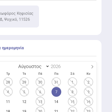
εωφόρος Κηφισίας
Δ, Ψυχικό, 11526
ε ημερομηνία
Τρ
Τε
Πέ
Πα
Σά
Κυ
28
29
30
31
1
2
4
5
6
7
8
9
11
12
13
14
15
16
18
19
20
21
22
23