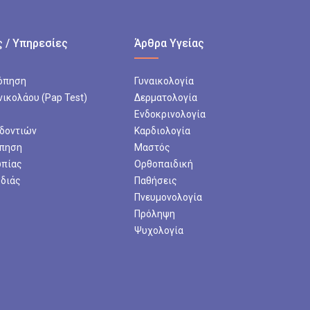
 / Υπηρεσίες
Άρθρα Υγείας
όπηση
Γυναικολογία
νικολάου (Pap Test)
Δερματολογία
Ενδοκρινολογία
 δοντιών
Καρδιολογία
πηση
Μαστός
ωπίας
Ορθοπαιδική
ρδιάς
Παθήσεις
Πνευμονολογία
Πρόληψη
Ψυχολογία