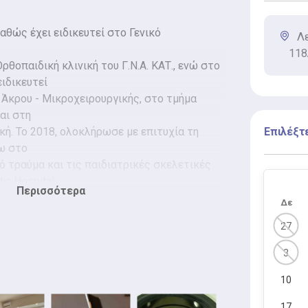
αθώς έχει ειδικευτεί στο Γενικό
Λ
118
' Ορθοπαιδική κλινική του Γ.Ν.Α. ΚΑΤ., ενώ στο
ειδικευτεί
 Άκρου - Μικροχειρουργικής, στο τμήμα
αι στη
κή. Το 2018, ολοκλήρωσε με επιτυχία τη
Επιλέξτ
ω στο
ό τραύμα και τις παιδιατρικές σκελετικές
ic Hospital
Περισσότερα
.
Δε
27
Μεταπτυχιακό δίπλωμα στα ''Μεταβολικά
3
η'' από την Ιατρική Σχολή του Εθνικού και
στημίου
10
ρύχτηκε από την Ιατρική Σχολή Αθηνών
17