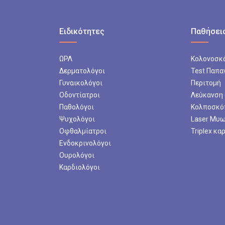
Ειδικότητες
Παθήσεις
ΩΡΛ
Κολονοσκ
Δερματολόγοι
Test Παπα
Γυναικολόγοι
Περιτομή
Οδοντίατροι
Λεύκανση
Παθολόγοι
Κολποσκό
Ψυχολόγοι
Laser Μυ
Οφθαλμίατροι
Triplex κα
Ενδοκρινολόγοι
Ουρολόγοι
Καρδιολόγοι