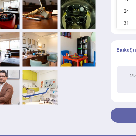
 έκτοτε μέχρι
διδακτορική του διατριβή στη Β' Ορθοπαιδική
24
 του
(Κωνσταντοπούλειο Νοσοκομείο - Αγία
31
 Ευρωπαϊκής Παιδοορθοπαιδικής Εταιρείας -
Επιλέξτ
opaedic Society (EPOS), της
Αθλητικής Τραυματολογίας Χειρουργικής
ησης -
orts Traumatology Knee Surgery and
Με
ς Ελληνικής
 Ορθοπαιδικής και Τραυματολογίας (ΕΕΧΟΤ)
γου
λούσιο ακαδημαϊκό έργο αποτελώντας
θμες δημοσιεύσεις
ημένα περιοδικά (PUBMED) και ενεργό
σεις σε ελληνικά