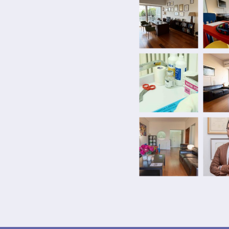
υποψήφιος διδάκτωρ, κι
και σήμερα εκπονεί τη 
Πανεπιστημιακή κλινική
Πανεπιστημίου Αθηνών 
Όλγα).
Είναι ενεργό μέλος της
European Paediatric Orth
Ευρωπαϊκής Εταιρείας 
Γόνατος και Αρθροσκόπ
European Society for Sp
Arthroscopy (ESSKA), τη
Εταιρείας Χειρουργικής
και του Ιατρικού Συλλό
Αθηνών. Τέλος, έχει π
συγγραφέας σε πολυάρι
σε ξενόγλωσσα αξιολογ
συμμετοχή σε ανακοινώ
και διεθνή συνέδρια.