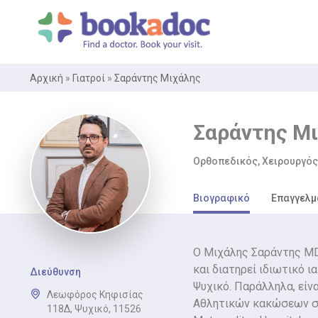
Μετάβαση
στο
περιεχόμενο
Αρχική
»
Γιατροί
»
Σαράντης Μιχάλης
Σαράντης Μ
Ορθοπεδικός, Χειρουργός
Βιογραφικό
Επαγγελμ
Ο Μιχάλης Σαράντης MD
και διατηρεί ιδιωτικό ι
Διεύθυνση
Ψυχικό. Παράλληλα, είν
Λεωφόρος Κηφισίας
Αθλητικών κακώσεων 
118Δ, Ψυχικό, 11526