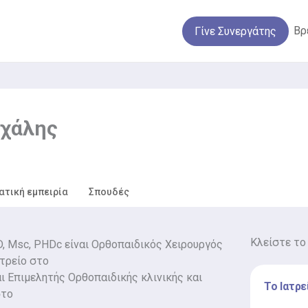
Βρ
Γίνε Συνεργάτης
ιχάλης
ατική εμπειρία
Σπουδές
Κλείστε το
, Msc, PHDc είναι Ορθοπαιδικός Χειρουργός
ατρείο στο
αι Επιμελητής Ορθοπαιδικής κλινικής και
Το Ιατρε
στο