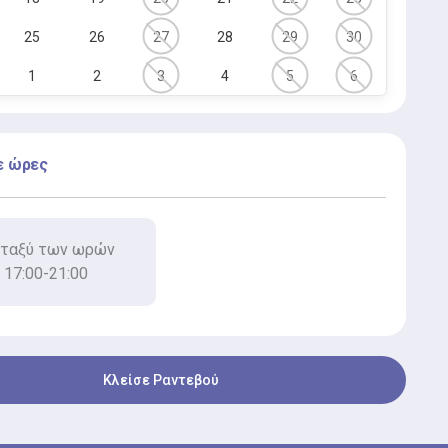
25
26
27
28
29
30
1
2
3
4
5
6
ε ώρες
ταξύ των ωρών
17:00-21:00
Κλείσε Ραντεβού