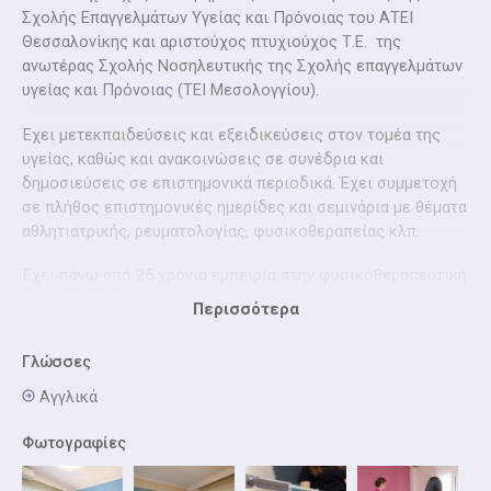
Σχολής Επαγγελμάτων Υγείας και Πρόνοιας του ΑΤΕΙ
Θεσσαλονίκης και αριστούχος πτυχιούχος Τ.Ε. της
ανωτέρας Σχολής Νοσηλευτικής της Σχολής επαγγελμάτων
υγείας και Πρόνοιας (ΤΕΙ Μεσολογγίου).
Έχει μετεκπαιδεύσεις και εξειδικεύσεις στον τομέα της
υγείας, καθώς και ανακοινώσεις σε συνέδρια και
δημοσιεύσεις σε επιστημονικά περιοδικά. Έχει συμμετοχή
σε πλήθος επιστημονικές ημερίδες και σεμινάρια με θέματα
αθλητιατρικής, ρευματολογίας, φυσικοθεραπείας κλπ.
Έχει πάνω από 25 χρόνια εμπειρία στην φυσικοθεραπευτική
αποκατάσταση ασθενών και παράλληλα είναι μέλος του
Περισσότερα
Πανελληνίου Συλλόγου Φυσικοθεραπευτών κι ενεργό μέλος
πλήθους αθλητικών συλλόγων με εθελοντική προσφορά.
Γλώσσες
Στην 25ετή πορεία του ως φυσικοθεραπευτής,
Αγγλικά
αντιμετώπισε επίσης πλήθος περιστατικών με θεραπείες
κατ΄ οίκον σε όλες τις περιοχές της Θεσσαλονίκης.
Φωτογραφίες