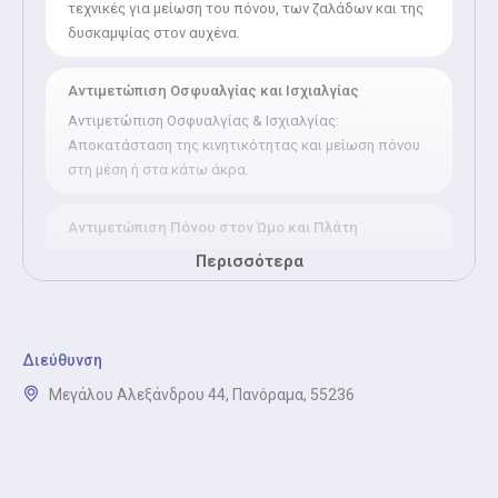
τεχνικές για μείωση του πόνου, των ζαλάδων και της
δυσκαμψίας στον αυχένα.
Αντιμετώπιση Οσφυαλγίας και Ισχιαλγίας
Αντιμετώπιση Οσφυαλγίας & Ισχιαλγίας:
Αποκατάσταση της κινητικότητας και μείωση πόνου
στη μέση ή στα κάτω άκρα.
Αντιμετώπιση Πόνου στον Ώμο και Πλάτη
Αντιμετώπιση Πόνου στον Ώμο & Πλάτη: Ανακούφιση
Περισσότερα
από τενοντίτιδες, μυϊκούς σπασμούς και δυσκαμψία
στους ώμους και την πλάτη.
Διεύθυνση
Αντιμετώπιση Πόνου στο Γόνατο
Μεγάλου Αλεξάνδρου 44, Πανόραμα, 55236
Αντιμετώπιση Πόνου στο Γόνατο: Αποκατάσταση
μετά από τραυματισμούς, φλεγμονές ή χειρουργικές
επεμβάσεις στο γόνατο.