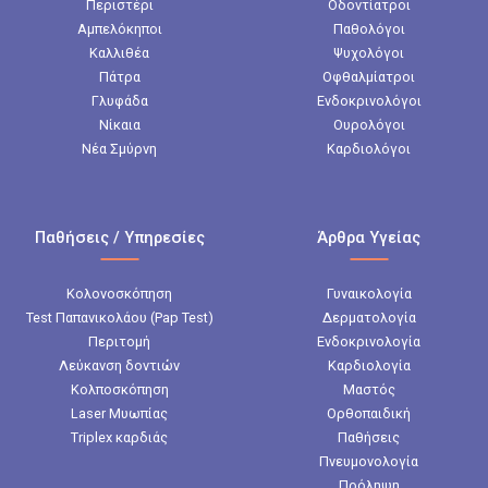
Περιστέρι
Οδοντίατροι
Αμπελόκηποι
Παθολόγοι
Καλλιθέα
Ψυχολόγοι
Πάτρα
Οφθαλμίατροι
Γλυφάδα
Ενδοκρινολόγοι
Νίκαια
Ουρολόγοι
Νέα Σμύρνη
Καρδιολόγοι
Παθήσεις / Υπηρεσίες
Άρθρα Υγείας
Κολονοσκόπηση
Γυναικολογία
Test Παπανικολάου (Pap Test)
Δερματολογία
Περιτομή
Ενδοκρινολογία
Λεύκανση δοντιών
Καρδιολογία
Κολποσκόπηση
Μαστός
Laser Μυωπίας
Ορθοπαιδική
Triplex καρδιάς
Παθήσεις
Πνευμονολογία
Πρόληψη