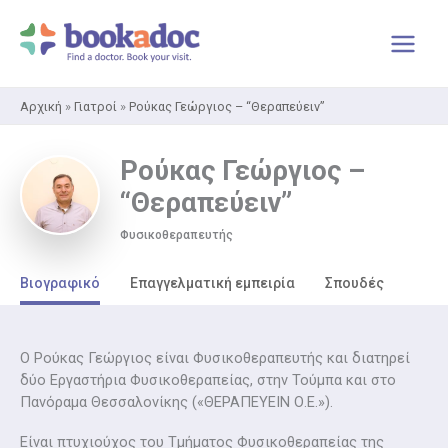
Μετάβαση
στο
περιεχόμενο
Αρχική
»
Γιατροί
»
Ρούκας Γεώργιος – “Θεραπεύειν”
Ρούκας Γεώργιος –
“Θεραπεύειν”
Φυσικοθεραπευτής
Βιογραφικό
Επαγγελματική εμπειρία
Σπουδές
O Ρούκας Γεώργιος είναι Φυσικοθεραπευτής και διατηρεί
δύο Εργαστήρια Φυσικοθεραπείας, στην Τούμπα και στο
Πανόραμα Θεσσαλονίκης («ΘΕΡΑΠΕΥΕΙΝ Ο.Ε.»).
Είναι πτυχιούχος του Τμήματος Φυσικοθεραπείας της