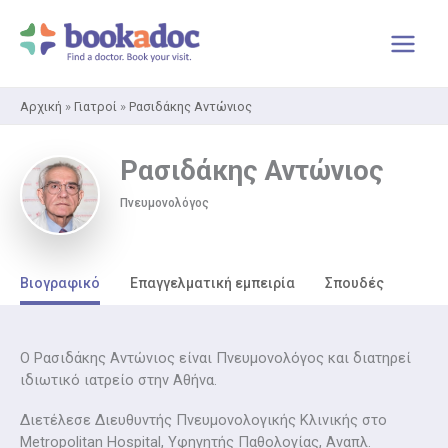
Μετάβαση
στο
περιεχόμενο
Αρχική
»
Γιατροί
»
Ρασιδάκης Αντώνιος
Ρασιδάκης Αντώνιος
Πνευμονολόγος
Βιογραφικό
Επαγγελματική εμπειρία
Σπουδές
Ο Ρασιδάκης Αντώνιος είναι Πνευμονολόγος και διατηρεί
ιδιωτικό ιατρείο στην Αθήνα.
Διετέλεσε Διευθυντής Πνευμονολογικής Κλινικής στο
Metropolitan Hospital, Υφηγητής Παθολογίας, Aναπλ.