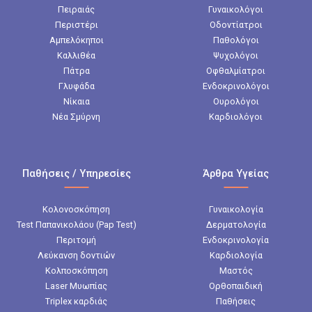
Πειραιάς
Γυναικολόγοι
Περιστέρι
Οδοντίατροι
Αμπελόκηποι
Παθολόγοι
Καλλιθέα
Ψυχολόγοι
Πάτρα
Οφθαλμίατροι
Γλυφάδα
Ενδοκρινολόγοι
Νίκαια
Ουρολόγοι
Νέα Σμύρνη
Καρδιολόγοι
Παθήσεις / Υπηρεσίες
Άρθρα Υγείας
Κολονοσκόπηση
Γυναικολογία
Test Παπανικολάου (Pap Test)
Δερματολογία
Περιτομή
Ενδοκρινολογία
Λεύκανση δοντιών
Καρδιολογία
Κολποσκόπηση
Μαστός
Laser Μυωπίας
Ορθοπαιδική
Triplex καρδιάς
Παθήσεις