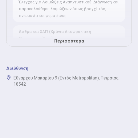
Έλεγχος για Λοιμώξεις Αναπνευστικού: Διάγνωση και
παρακολούθηση λοιμώξεων όπως βρογχίτιδα,
πνευμονία και φυματίωση.
Άσθμα και ΧΑΠ (Χρόνια Αποφρακτική
Πνευμονοπάθεια)
Περισσότερα
Άσθμα και ΧΑΠ (Χρόνια Αποφρακτική
Πνευμονοπάθεια): Διάγνωση και παρακολούθηση
άσθματος και χρόνιας αποφρακτικής
πνευμονοπάθειας, με σπιρομέτρηση και
Διεύθυνση
εξατομικευμένο πλάνο αγωγής.
Εθνάρχου Μακαρίου 9 (Εντός Metropolitan), Πειραιάς,
18542
Ολοκληρωμένος Πνευμονολογικός Έλεγχος
Ολοκληρωμένος Πνευμονολογικός Έλεγχος:
Συνδυασμός κλινικής εξέτασης, σπιρομέτρησης και
άλλων δοκιμασιών για προληπτικό έλεγχο και
παρακολούθηση της αναπνευστικής υγείας.
Διακοπή καπνίσματος