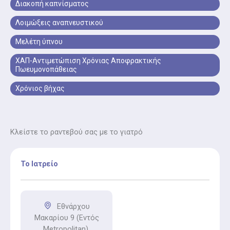
Διακοπή καπνίσματος
Μελέτη Ύπνου Υπνική Άπνοια
Λοιμώξεις αναπνευστικού
Μελέτη Ύπνου Υπνική Άπνοια: Διερεύνηση ροχαλητού,
Μελέτη ύπνου
άπνοιας ύπνου, κόπωσης και διαταραχών ύπνου.
ΧΑΠ-Αντιμετώπιση Χρόνιας Αποφρακτικής
Έλεγχος Οξυγόνου στο Αίμα (Οξυμετρία)
Πωευμονοπάθειας
Έλεγχος Οξυγόνου στο Αίμα (Οξυμετρία): Μέτρηση
Χρόνιος βήχας
κορεσμού οξυγόνου, ιδιαίτερα χρήσιμη σε άτομα με
δύσπνοια, άπνοια ύπνου ή χρόνια νοσήματα.
Κλείστε το ραντεβού σας με το γιατρό
Το Ιατρείο
Εθνάρχου
Μακαρίου 9 (Εντός
Metropolitan),