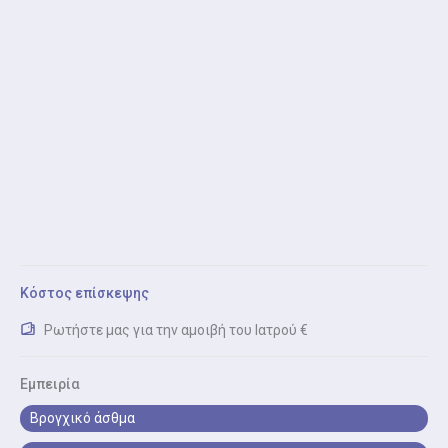
Διακοπή καπνίσματος: Πρόγραμμα υποστήριξης για
διακοπή του καπνίσματος, με ειδικές εξετάσεις και
καθοδήγηση.
Έλεγχος Βήχα και Δύσπνοιας
Έλεγχος Βήχα και Δύσπνοιας: Διερεύνηση χρόνιου
βήχα, δύσπνοιας ή συριγμού για έγκαιρη διάγνωση
αναπνευστικών παθήσεων.
Σπιρομέτρηση (Πνευμονολόγος)
Σπιρομέτρηση (Πνευμονολόγος): Απλή και γρήγορη
εξέταση που δείχνει πόσο καλά λειτουργούν οι
Κόστος επίσκεψης
πνεύμονες.
Ρωτήστε μας για την αμοιβή του Ιατρού €
Ηλεκτρονική Συνταγογράφηση (Πνευμονολόγος)
Εμπειρία
Ηλεκτρονική Συνταγογράφηση (Πνευμονολόγος):
Έκδοση ή ανανέωση συνταγών φαρμάκων και
Βρογχικό άσθμα
διαγνωστικών εξετάσεων