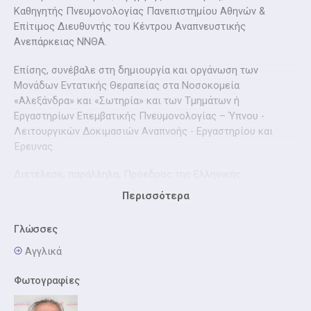
Καθηγητής Πνευμονολογίας Πανεπιστημίου Αθηνών &
Επίτιμος Διευθυντής του Κέντρου Αναπνευστικής
Ανεπάρκειας ΝΝΘΑ.
Επίσης, συνέβαλε στη δημιουργία και οργάνωση των
Μονάδων Εντατικής Θεραπείας στα Νοσοκομεία
«Αλεξάνδρα» και «Σωτηρία» και των Τμημάτων ή
Εργαστηρίων Επεμβατικής Πνευμονολογίας – Ύπνου -
Λειτουργικών Δοκιμασιών Αναπνοής - Εργαστηρίου και
Έρευνας.
Διετέλεσε, παράλληλα, Πρόεδρος της Ελληνικής
Πνευμονολογικής Εταιρείας, εκπρόσωπος της Ευρωπαϊκής
Περισσότερα
Πνευμονολογικής Εταιρείας στην Ελλάδα, Πρόεδρος της
Ένωσης Ελλήνων Πνευμονολόγων και Διευθυντής της
Γλώσσες
Ιατρικής Υπηρεσίας του Νοσοκομείου «Σωτηρία».
Αγγλικά
Τέλος, συμμετείχε σε δεκάδες συνέδρια εντός και εκτός
Ελλάδας και οργάνωσε πολλά διεθνή Συνέδρια, ενώ έχει
Φωτογραφίες
δημοσιεύσει 90 και πλέον εργασίες σε ξενόγλωσσα
περιοδικά με 1.000 και πλέον αναφορές, με επίκεντρο