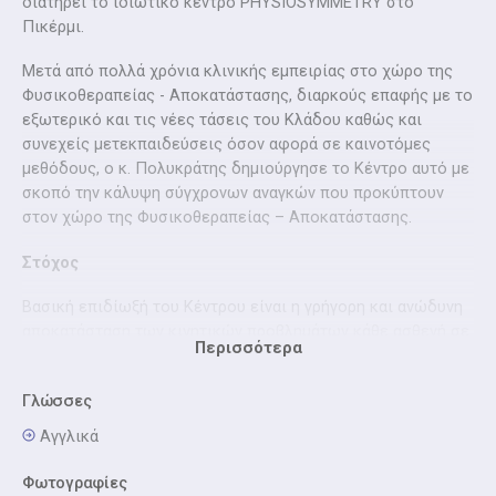
διατηρεί το ιδιωτικό κέντρο PHYSIOSYMMETRY στο
Πικέρμι.
Μετά από πολλά χρόνια κλινικής εμπειρίας στο χώρο της
Φυσικοθεραπείας - Αποκατάστασης, διαρκούς επαφής με το
εξωτερικό και τις νέες τάσεις του Κλάδου καθώς και
συνεχείς μετεκπαιδεύσεις όσον αφορά σε καινοτόμες
μεθόδους, ο κ. Πολυκράτης δημιούργησε το Κέντρο αυτό με
σκοπό την κάλυψη σύγχρονων αναγκών που προκύπτουν
στον χώρο της Φυσικοθεραπείας – Αποκατάστασης.
Στόχος
Βασική επιδίωξή του Κέντρου είναι η γρήγορη και ανώδυνη
αποκατάσταση των κινητικών προβλημάτων κάθε ασθενή σε
Περισσότερα
έναν σύγχρονο, ευχάριστο χώρο με έμπειρους θεραπευτές.
Η έγκαιρη διάγνωση προβλημάτων μετά από αξιολόγηση του
Γλώσσες
ασθενούς και η προληπτική παρέμβαση βοηθά στην
Αγγλικά
αντιμετώπιση προβλημάτων που ενδέχεται να εμφανιστούν
στο μέλλον μετά από λανθασμένη στάση σώματος.
Φωτογραφίες