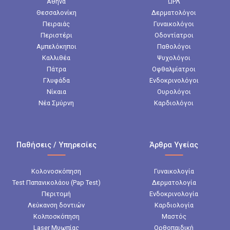
Αθήνα
ΩΡΛ
Θεσσαλονίκη
Δερματολόγοι
Πειραιάς
Γυναικολόγοι
Περιστέρι
Οδοντίατροι
Αμπελόκηποι
Παθολόγοι
Καλλιθέα
Ψυχολόγοι
Πάτρα
Οφθαλμίατροι
Γλυφάδα
Ενδοκρινολόγοι
Νίκαια
Ουρολόγοι
Νέα Σμύρνη
Καρδιολόγοι
Παθήσεις / Υπηρεσίες
Άρθρα Υγείας
Κολονοσκόπηση
Γυναικολογία
Test Παπανικολάου (Pap Test)
Δερματολογία
Περιτομή
Ενδοκρινολογία
Λεύκανση δοντιών
Καρδιολογία
Κολποσκόπηση
Μαστός
Laser Μυωπίας
Ορθοπαιδική