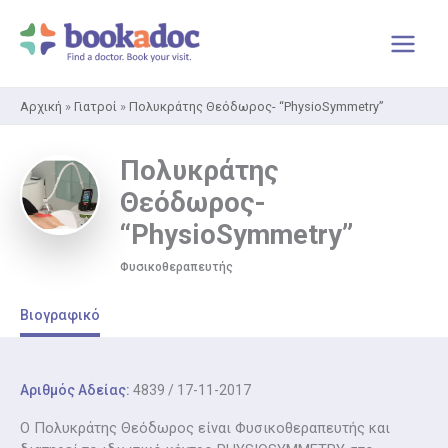
Μετάβαση
στο
περιεχόμενο
Αρχική
»
Γιατροί
»
Πολυκράτης Θεόδωρος- “PhysioSymmetry”
Πολυκράτης
Θεόδωρος-
“PhysioSymmetry”
Φυσικοθεραπευτής
Βιογραφικό
Αριθμός Αδείας:
4839 / 17-11-2017
O Πολυκράτης Θεόδωρος είναι Φυσικοθεραπευτής και