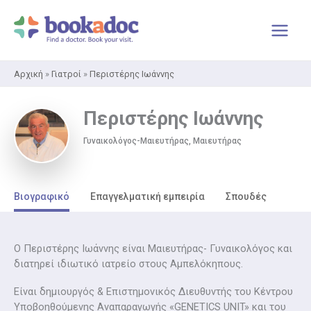
Μετάβαση
στο
περιεχόμενο
Αρχική
»
Γιατροί
»
Περιστέρης Ιωάννης
Περιστέρης Ιωάννης
Γυναικολόγος-Μαιευτήρας, Μαιευτήρας
Βιογραφικό
Επαγγελματική εμπειρία
Σπουδές
Ο Περιστέρης Ιωάννης είναι Μαιευτήρας- Γυναικολόγος και
διατηρεί ιδιωτικό ιατρείο στους Αμπελόκηπους.
Είναι δημιουργός & Επιστημονικός Διευθυντής του Κέντρου
Υποβοηθούμενης Αναπαραγωγής «GENETICS UNIT» και του