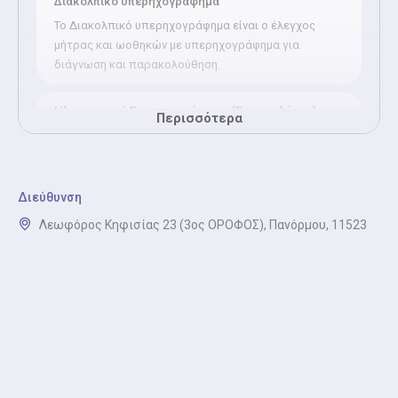
Διακολπικό υπερηχογράφημα
Το Διακολπικό υπερηχογράφημα είναι ο έλεγχος
μήτρας και ωοθηκών με υπερηχογράφημα για
διάγνωση και παρακολούθηση.
Ηλεκτρονική Συνταγογράφηση (Γυναικολόγος)
Περισσότερα
Η ηλεκτρονική συνταγογράφηση από Γυναικολόγο
είναι η έκδοση ή ανανέωση συνταγών φαρμάκων και
εξετάσεων μέσω ηλεκτρονικής συνταγογράφησης
στον ΕΟΠΥΥ.
Διεύθυνση
Λεωφόρος Κηφισίας 23 (3ος ΟΡΟΦΟΣ), Πανόρμου, 11523
Κολποσκόπηση
Κατά την κολποσκόπηση, ο γιατρός ελέγχει τον
τράχηλο της μήτρας με ειδικό μικροσκόπιο ώστε να
διαγνώσει έγκαιρα προβλήματα. Για παράδειγμα
προκαρκινικές αλλοιώσεις ή λοιμώξεις.
Παρακολούθηση κύησης
Κατά την παρακολούθηση της κύησης, ο γιατρός