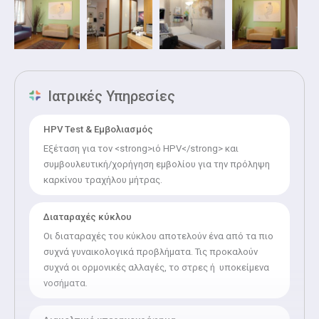
Φλόριντα (αισθητική χειρουργική).
Έλαβε τον τίτλο Doctor of Philosophy (PhD) [τιμητική
απονομή] από το Πανεπιστήμιο SAMUEL BENJAMIN THOMAS
UNIVERSITY of London και τον τιμητικό τίτλο του
Ακαδημαϊκού από την Ακαδημία του Fiorino Ιταλίας.
Ιατρικές Υπηρεσίες
Διαθέτει 2 masters στη Διοίκηση Υπηρεσιών Υγείας (Εθνική
Σχολή Δημόσιας Υγείας, London University) και είναι
HPV Test & Εμβολιασμός
συγγραφέας πολλών επιστημονικών άρθρων, εργασιών και
Εξέταση για τον <strong>ιό HPV</strong> και
πρωτοποριακών μελετών, σχετικά με την έρευνα και
συμβουλευτική/χορήγηση εμβολίου για την πρόληψη
θεραπεία της υπογονιμότητας στον επιστημονικό και
καρκίνου τραχήλου μήτρας.
περιοδικό τύπο.
Διαταραχές κύκλου
Οι διαταραχές του κύκλου αποτελούν ένα από τα πιο
συχνά γυναικολογικά προβλήματα. Τις προκαλούν
συχνά οι ορμονικές αλλαγές, το στρες ή υποκείμενα
νοσήματα.