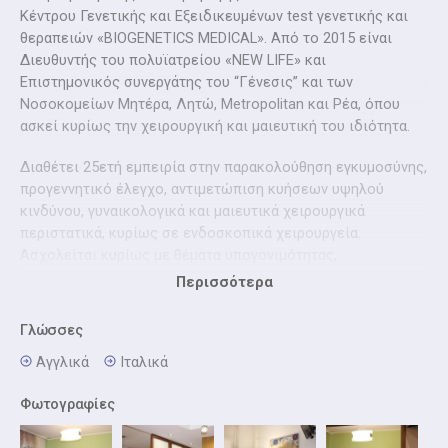
Κέντρου Γενετικής και Εξειδικευμένων test γενετικής και
θεραπειών «BIOGENETICS MEDICAL». Από το 2015 είναι
Διευθυντής του πολυϊατρείου «NEW LIFE» και
Επιστημονικός συνεργάτης του “Γένεσις” και των
Νοσοκομείων Μητέρα, Λητώ, Μetropolitan και Ρέα, όπου
ασκεί κυρίως την χειρουργική και μαιευτική του ιδιότητα.
Διαθέτει 25ετή εμπειρία στην παρακολούθηση εγκυμοσύνης,
προγεννητικό έλεγχο, αντιμετώπιση κυήσεων υψηλού
κινδύνου, γυναικολογικά και μαιευτικά χειρουργικά
περιστατικά, κυρίως σε ενδοσκοπικά χειρουργεία.
Ασχολείται κυρίως με θέματα υπογονιμότητας,
εξωσωματικής γονιμοποίησης καθώς και υστεροσκοπικής
Περισσότερα
και λαπαροσκοπικής χειρουργικής.
Γλώσσες
Είναι απόφοιτος της Ιατρικής Σχολής του Αριστοτελείου
Πανεπιστημίου Θεσσαλονίκης και μετεκπαιδεύτηκε στο
Αγγλικά
Iταλικά
Πανεπιστημιακό Νοσοκομείο της UPSALA της Σουηδίας,
Φωτογραφίες
στο POISON CONTROL CENTER του DETROIT RECEIVING
HOSPITAL των Ηνωμένων Πολιτειών της Αμερικής και στη