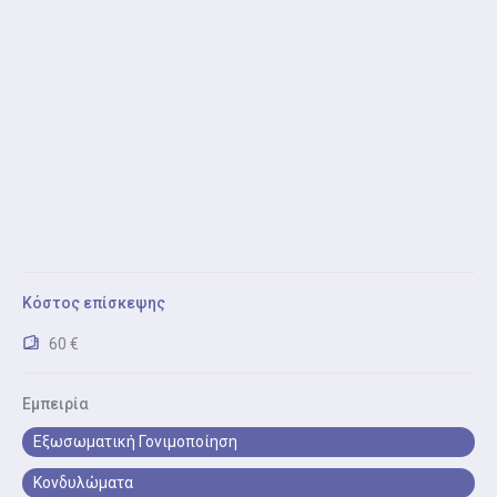
πραγματοποιεί σειρά εξετάσεων και ιατρικών
ελέγχων και εντοπίζει έγκαιρα πιθανά προβλήματα.
Επιπλέον, διασφαλίζει τη σωστή ανάπτυξη του
εμβρύου και προστατεύει την υγεία της μητέρας.
Πλήρης γυναικολογικός έλεγχος
Ο πλήρης γυναικολογικός έλεγχος, περιλαμβάνει
κλινική εξέταση, γυναικολογικό υπερηχογράφημα,
Pap test και ψηλάφηση μαστών.
Σεξουλικά Μεταδιδόμενα Νοσήματα (ΣΜΝ)
Κόστος επίσκεψης
Για τα Σεξουαλικά Μεταδιδόμενα Νοσήματα (ΣΜΝ), ο
γιατρός ελέγχει, εντοπίζει και δίνει θεραπευτική
60 €
καθοδήγηση για σεξουαλικώς μεταδιδόμενες
λοιμώξεις (ΣΜΝ)
Εμπειρία
Εξωσωματική Γονιμοποίηση
Test Παπανικολάου (Pap Test)
Το Τεστ Παπανικολάου (Pap Test), είναι μία απλή αλλά
Κονδυλώματα