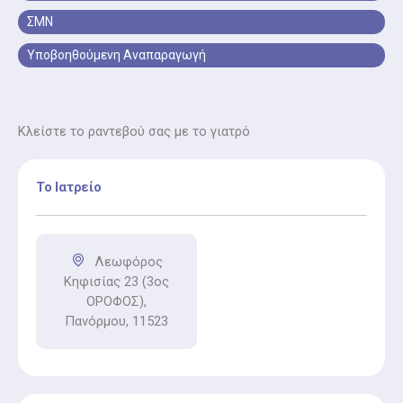
σημαντική εξέταση για όλες τις γυναίκες. Με το Pap
ΣΜΝ
Test, ο γιατρός εντοπίζει έγκαιρα τυχόν αλλοιώσεις
στα κύτταρα του τραχήλου της μήτρας.
Υποβοηθούμενη Αναπαραγωγή
Κλείστε το ραντεβού σας με το γιατρό
Το Ιατρείο
Λεωφόρος
Κηφισίας 23 (3ος
ΟΡΟΦΟΣ),
Πανόρμου, 11523