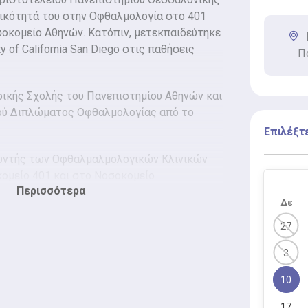
δικότητά του στην Οφθαλμολογία στο 401
σοκομείο Αθηνών. Κατόπιν, μετεκπαιδεύτηκε
ty of California San Diego στις παθήσεις
Π
ρικής Σχολής του Πανεπιστημίου Αθηνών και
ού Διπλώματος Οφθαλμολογίας από το
Επιλέξτ
υθυντής των Οφθαλμαλμολογικών Κλινικών
ομείο 401 και στο Νοσοκομείο
Περισσότερα
ι έχει μεγάλη εμπειρία κι εξειδίκευση στην
Δε
ράκτη.
27
 εκπαιδευτικό έργο σε συνέδρια και
3
ολλές δημοσιεύσεις σε περιοδικά του
τερικού.
10
17