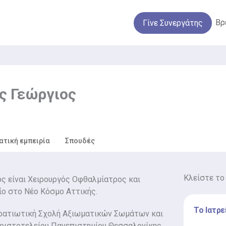
Βρ
Γίνε Συνεργάτης
ς Γεώργιος
ατική εμπειρία
Σπουδές
Κλείστε το
ς είναι Χειρουργός Οφθαλμίατρος και
είο στο Νέο Κόσμο Αττικής.
Το Ιατρε
ρατιωτική Σχολή Αξιωματικών Σωμάτων και
Αριστοτελείου Πανεπιστημίου Θεσσαλονίκης