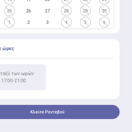
25
26
27
28
29
30
1
2
3
4
5
6
ε ώρες
ταξύ των ωρών
17:00-21:00
Κλείσε Ραντεβού