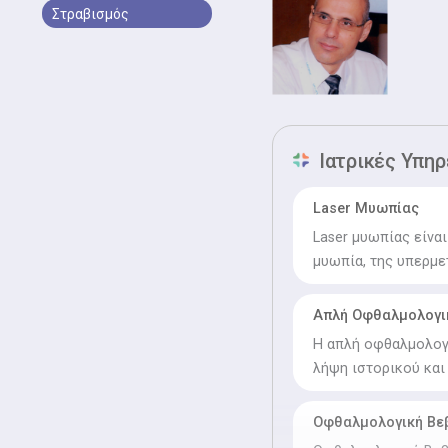
Στραβισμός
Ιατρικές Υπηρ
Laser Μυωπίας
Laser μυωπίας είνα
μυωπία, της υπερμε
Απλή Οφθαλμολογι
Η απλή οφθαλμολογι
λήψη ιστορικού κα
Οφθαλμολογική Βε