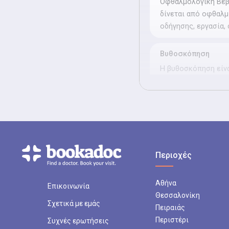
Οφθαλμολογική Βεβα
δίνεται από οφθαλμ
οδήγησης, εργασία,
Βυθοσκόπηση
Η βυθοσκόπηση είνα
χρήση ειδικών σταγ
Διαθλαστικός έλε
Ο διαθλαστικός έλε
που μετρά τις διαθ
μυωπία, υπερμετρωπ
Περιοχές
Έλεγχος οπτικών π
Αθήνα
Επικοινωνία
Ο Έλεγχος Οπτικών 
Θεσσαλονίκη
που μετράει την έκ
Σχετικά με εμάς
Πειραιάς
όρασής.
Περιστέρι
Συχνές ερωτήσεις