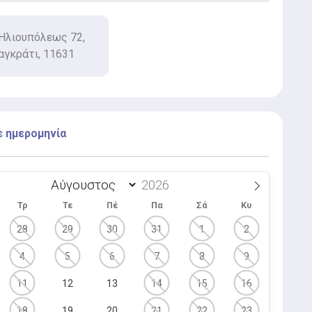
Ηλιουπόλεως 72,
αγκράτι, 11631
ε ημερομηνία
Τρ
Τε
Πέ
Πα
Σά
Κυ
28
29
30
31
1
2
4
5
6
7
8
9
11
12
13
14
15
16
18
19
20
21
22
23