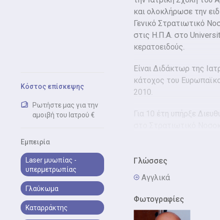
και ολοκλήρωσε την ει
Γενικό Στρατιωτικό Νο
στις Η.Π.Α. στο Universi
κερατοειδούς.
Είναι Διδάκτωρ της Ιατ
κάτοχος του Ευρωπαϊκ
Κόστος επίσκεψης
2010.
Ρωτήστε μας για την
Για 10 έτη υπήρξε Διε
αμοιβή του Ιατρού €
στο Στρατιωτικό Νοσοκ
Αποστράτων 417 ΝΙΜΤΣ κ
Εμπειρία
μικροχειρουργική καταρ
Laser μυωπίας -
Γλώσσες
υπερμετρωπίας
Τέλος, διαθέτει πλούσιο
Αγγλικά
ημερίδες και αριθμεί π
Γλαύκωμα
εξωτερικού και του εσω
Φωτογραφίες
Καταρράκτης