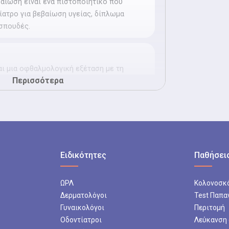
ίωση είναι ένα πιστοποιητικό που
ίατρο για βεβαίωση υγείας, δίπλωμα
 σπουδές.
ι μια οφθαλμολογική εξέταση με τη
Περισσότερα
όνων και ειδικούς φακούς.
γχος
γχος είναι μια οφθαλμολογική εξέταση
λαστικές ανωμαλίες των ματιών, όπως
ία, αστιγματισμό και πρεσβυωπία
Ειδικότητες
Παθήσεις
εδίων
ΩΡΛ
Κολονοσκ
Πεδίων είναι μια οφθαλμολογική εξέταση
Δερματολόγοι
Test Παπα
ταση της κεντρικής και περιφερικής
Γυναικολόγοι
Περιτομή
Οδοντίατροι
Λεύκανση