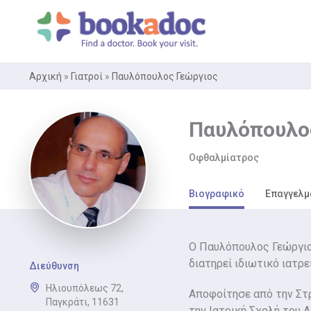
Μετάβαση
στο
περιεχόμενο
Αρχική
»
Γιατροί
»
Παυλόπουλος Γεώργιος
Παυλόπουλο
Οφθαλμίατρος
Βιογραφικό
Επαγγελμ
Ο Παυλόπουλος Γεώργιο
διατηρεί ιδιωτικό ιατρ
Διεύθυνση
Ηλιουπόλεως 72,
Αποφοίτησε από την Στ
Παγκράτι, 11631
την Ιατρική Σχολή του 