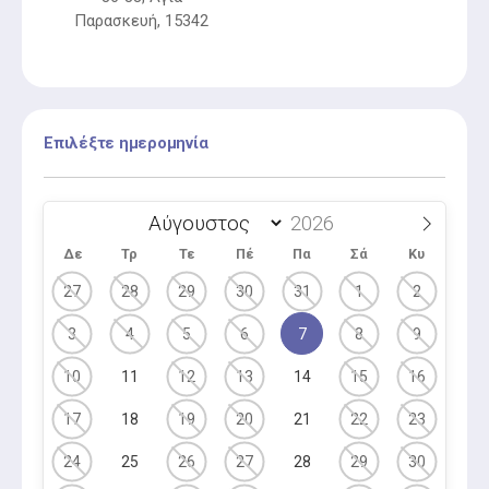
Παρασκευή, 15342
Επιλέξτε ημερομηνία
Δε
Τρ
Τε
Πέ
Πα
Σά
Κυ
27
28
29
30
31
1
2
3
4
5
6
7
8
9
10
11
12
13
14
15
16
17
18
19
20
21
22
23
24
25
26
27
28
29
30