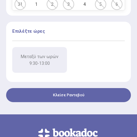
31
1
2
3
4
5
6
Επιλέξτε ώρες
Μεταξύ των ωρών
9:30-13:00
Κλείσε Ραντεβού