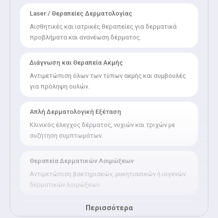
Κρυοθεραπείας της Κρατικής Δερματολογικής Κλινικής του
Laser / Θεραπείες Δερματολογίας
Νοσ/μείου "Α.ΣΥΓΓΡΟΣ", είναι επιστημονικός σύμβουλος
Αισθητικές και ιατρικές θεραπείες για δερματικά
άλλων ειδικοτήτων σε δερματολογικά θέματα και παρέχει
προβλήματα και ανανέωση δέρματος.
εκπαιδευτικό έργο σε δερματολόγους που ενδιαφέρονται
για τις σύγχρονες εφαρμογές επεμβατικής και αισθητικής
δερματολογίας.
Διάγνωση και Θεραπεία Ακμής
Αντιμετώπιση όλων των τύπων ακμής και συμβουλές
για πρόληψη ουλών.
Απλή Δερματολογική Εξέταση
Κλινικός έλεγχος δέρματος, νυχιών και τριχών με
συζήτηση συμπτωμάτων.
Θεραπεία Δερματικών Λοιμώξεων
Αντιμετώπιση βακτηριακών, μυκητιασικών ή ιογενών
δερματικών λοιμώξεων.
Περισσότερα
Θεραπεία Αλωπεκίας / Τριχόπτωσης