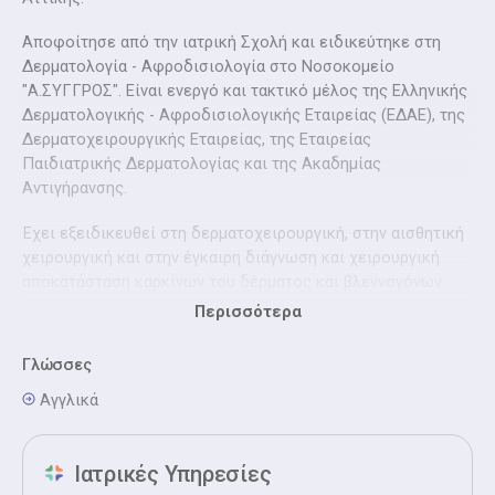
Αποφοίτησε από την ιατρική Σχολή και ειδικεύτηκε στη
Δερματολογία - Αφροδισιολογία στο Νοσοκομείο
"Α.ΣΥΓΓΡΟΣ". Είναι ενεργό και τακτικό μέλος της Ελληνικής
Δερματολογικής - Αφροδισιολογικής Εταιρείας (ΕΔΑΕ), της
Δερματοχειρουργικής Εταιρείας, της Εταιρείας
Παιδιατρικής Δερματολογίας και της Ακαδημίας
Αντιγήρανσης.
Έχει εξειδικευθεί στη δερματοχειρουργική, στην αισθητική
χειρουργική και στην έγκαιρη διάγνωση και χειρουργική
αποκατάσταση καρκίνων του δέρματος και βλεννογόνων.
Περισσότερα
Το επιστημονικό και κλινικό ενδιαφέρον του
επικεντρώνεται στους τομείς της ακμής, των σεξουαλικώς
Γλώσσες
μεταδιδόμενων νοσημάτων, εφαρμογών laser, ψωρίασης,
των παθήσεων τριχών και ονύχων και της παιδιατρικής
Αγγλικά
δερματολογίας.
Σήμερα συνεχίζει το ερευνητικό και επιστημονικό του έργο
Ιατρικές Υπηρεσίες
ως επιστημονικός συνεργάτης του τμήματος