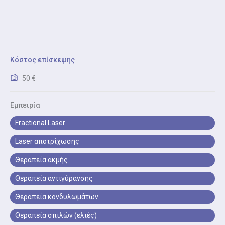
Προσφέρει ολοκληρωμένες αισθητικές θεραπείες
για ανανέωση, λάμψη και υγεία του δέρματος. Από
αντιγήρανση με Botox και fillers, ανάπλαση με
μεσοθεραπεία και κρυοθεραπεία, έως αντιμετώπιση
ακμής, ουλών και δυσχρωμιών.
Κόστος επίσκεψης
Καθαρισμός προσώπου
50 €
Ο επαγγελματικός καθαρισμός προσώπου από
δερματολόγο προσφέρει βαθύ καθαρισμό των
Εμπειρία
πόρων, απομάκρυνση σμήγματος και μαύρων
Fractional Laser
στιγμάτων, ενώ ταυτόχρονα μειώνει τον κίνδυνο
ακμής και ερεθισμών.
Laser αποτρίχωσης
Θεραπεία ακμής
Δερματολογική Βεβαίωση
Έκδοση ιατρικής βεβαίωσης για σχολείο, εργασία ή
Θεραπεία αντιγύρανσης
αθλητικές δραστηριότητες.
Θεραπεία κονδυλωμάτων
Θεραπεία σπιλών (ελιές)