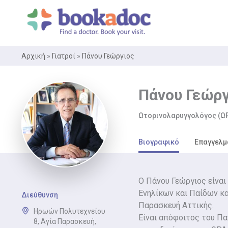
Μετάβαση
στο
περιεχόμενο
Αρχική
»
Γιατροί
»
Πάνου Γεώργιος
Πάνου Γεώργ
Ωτορινολαρυγγολόγος (Ω
Βιογραφικό
Επαγγελμ
Ο Πάνου Γεώργιος είναι
Ενηλίκων και Παίδων και
Διεύθυνση
Παρασκευή Αττικής.
Ηρωών Πολυτεχνείου
Είναι απόφοιτος του Πα
8, Αγία Παρασκευή,