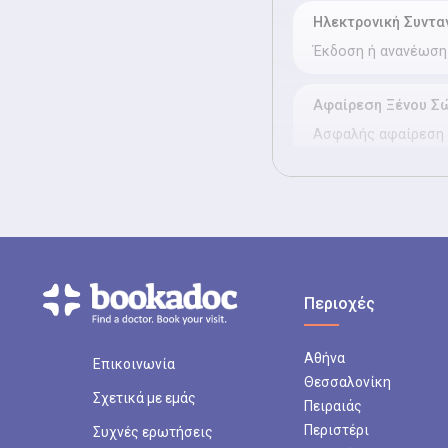
Ηλεκτρονική Συντα
Έκδοση ή ανανέωση
Αφαίρεση Ξένου Σ
Ασφαλής αφαίρεση 
λάρυγγα.
Απλή ΩΡΛ Εξέταση
Κλινικός έλεγχος α
συμπτωμάτων.
Περιοχές
Αντιμετώπιση ροχ
Αξιολόγηση ανατομ
Αθήνα
Επικοινωνία
ροχαλητό (π.χ. υπε
Θεσσαλονίκη
ουρανίσκος).
Σχετικά με εμάς
Πειραιάς
Περιστέρι
Συχνές ερωτήσεις