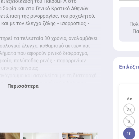
 κι εξειδίκευση του ΠαιδοΩΡΛ στο
 Σοφία και στο Γενικό Κρατικό Αθηνών.
μετώπιση της ρινορραγίας, του ροχαλητού,
αι με τον έλεγχο ζάλης - ισορροπίας -
Πολυ
Πα
ατηρεί τα τελευταία 30 χρόνια, αναλαμβάνει
οολογικό έλεγχο, καθαρισμό αυτιών και
λήματα που αφορούν ρινικό διάφραγμα,
ρηκοΐα, πολύποδες ρινός - παραρρινίων
Επιλέξτ
 υπνικής άπνοιας.
ανόγραμμα και ασχολείται με τη διαταραχή
ε τη λαρυγγοφαρυγγική παλινδρόμηση.
Περισσότερα
οσκοπικό έλεγχο ρινός, φάρυγγα, λάρυγγα
ιερεύνηση διαταραχών ακοής. Τέλος, παρέχει
Δε
οδήγησης.
27
3
10