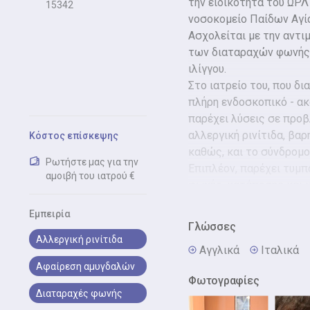
την ειδικότητα του ΩΡΛ
15342
νοσοκομείο Παίδων Αγία
Ασχολείται με την αντι
των διαταραχών φωνής κ
ιλίγγου.
Στο ιατρείο του, που δι
πλήρη ενδοσκοπικό - ακ
παρέχει λύσεις σε προβ
αλλεργική ρινίτιδα, βα
Κόστος επίσκεψης
καθώς, και το σύνδρομο
Ρωτήστε μας για την
Επιπλέον, παρέχει τυμπ
αμοιβή του ιατρού €
φωνής, κατάποσης και μ
Ακόμα, αναλαμβάνει ενδ
Εμπειρία
και ασχολείται με τη δ
Γλώσσες
βεβαίωση για δίπλωμα 
Αλλεργική ρινίτιδα
Αγγλικά
Iταλικά
Αφαίρεση αμυγδαλών
Φωτογραφίες
Διαταραχές φωνής