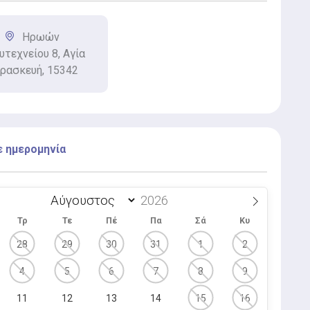
Ηρωών
τεχνείου 8, Αγία
ρασκευή, 15342
ε ημερομηνία
Τρ
Τε
Πέ
Πα
Σά
Κυ
28
29
30
31
1
2
4
5
6
7
8
9
11
12
13
14
15
16