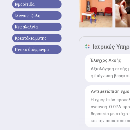
Ιγμορίτιδα
Ίλιγγος -ζάλη
Κεφαλαλγία
Κρεατάκια μύτης
Ιατρικές Υπηρ
Ρινικό διάφραγμα
Έλεγχος Ακοής
Αξιολόγηση ακοής μ
ή διάγνωση βαρηκοΐ
Αντιμετώπιση ιγμο
Η ιγμορίτιδα προκα
αναπνοή. Ο ΩΡΛ προ
θεραπεία με στόχο
και την αποκατάστα