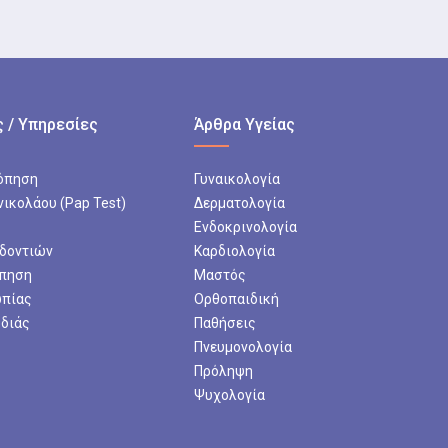
 / Υπηρεσίες
Άρθρα Υγείας
όπηση
Γυναικολογία
νικολάου (Pap Test)
Δερματολογία
Ενδοκρινολογία
 δοντιών
Καρδιολογία
πηση
Μαστός
ωπίας
Ορθοπαιδική
ρδιάς
Παθήσεις
Πνευμονολογία
Πρόληψη
Ψυχολογία