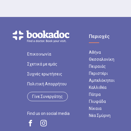
Απονεύρωση ή ενδοδ
νέκρωσης του πολφο
Προσθετική Οδοντι
Προσθετική Οδοντια
Περιοχές
χρειάζεται κάθε λύσ
πλεονεκτήματα για 
Αθήνα
Επικοινωνία
Θεσσαλονίκη
Εξαγωγή δοντιού
Σχετικά με εμάς
Πειραιάς
Εξαγωγή δοντιού εί
Περιστέρι
Συχνές ερωτήσεις
προβληματικού δοντ
Αμπελόκηποι
Πολιτική Απορρήτου
Καλλιθέα
Εξαγωγή έγκλειστο
Πάτρα
Γίνε Συνεργάτης
Γλυφάδα
Εξαγωγή φρονιμίτη 
Νίκαια
αφαίρεση φρονιμιτώ
Find us on social media
Νέα Σμύρνη
Καθαρισμός δοντιών