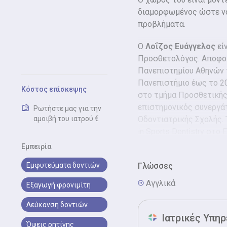
διαμορφωμένος ώστε να 
προβλήματα.
Ο
Λοΐζος Ευάγγελος
εί
Προσθετολόγος. Αποφοί
Πανεπιστημίου Αθηνών 
Πανεπιστήμιο έως το 20
Κόστος επίσκεψης
στο τμήμα Προσθετικής 
επιστημονικός συνεργά
Ρωτήστε μας για την
αμοιβή του ιατρού €
Οδοντιατρικής Σχολής.
in Sports Dentistry στο
Διδάκτορας της Οδοντι
Εμπειρία
Εμφυτεύματα δοντιών
Η
Γλώσσες
Αρχοντοπούλου Αγγ
Περιοδοντολόγος. Αποφ
Αγγλικά
Εξαγωγή φρονιμίτη
Πανεπιστημίου Αθηνών 
Πανεπιστήμιο έως το 20
Λεύκανση δοντιών
στο τμήμα Περιοδοντολ
Ιατρικές Υπηρ
Όψεις ρητίνης
Πανεπιστημίου Αθηνών (