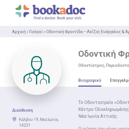
Μετάβαση
στο
περιεχόμενο
Αρχική
»
Γιατροί
»
Οδοντική Φροντίδα – Λοΐζος Ευάγγελος & 
Οδοντική Φρ
Οδοντίατρος, Περιοδοντο
Βιογραφικό
Επαγγελμ
Το Οδοντιατρείο «Οδοντ
Κέντρο Ολοκληρωμένης 
Διεύθυνση
Νέα Ιωνία Αττικής.
Κάλβου 19, Νέα Ιωνία,
14231
Ο χώρος του είναι μοντ