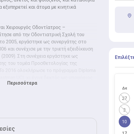
εξυπηρετεί και άτομα με κινητικά
ναι Χειρουργός Οδοντίατρος –
τησε από την Οδοντιατρική Σχολή του
το 2005, εργάστηκε ως συνεργάτης στο
06 και συνέχισε με την τριετή εξειδίκευση
(2009). Στη συνέχεια εργάστηκε ως
Επιλέξτ
της του τομέα Προσθετολογίας της
 Το 2016 ολοκλήρωσε το πρόγραμμα Diploma
 Eastman UCL κι έγινε δεκτός ως υποψήφιος
Περισσότερα
ατρικής Σχολής του Πανεπιστημίου Αθηνών.
Δε
ελική
είναι Χειρουργός – Οδοντίατρος –
27
οίτησε από την Οδοντιατρική Σχολή του
3
το 2005, εργάστηκε ως συνεργάτης στο
07 και συνέχισε με την τριετή εξειδίκευση
10
ογίας και Εμφυτευμάτων του
εσίες
2010).
17