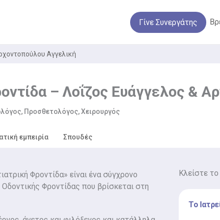
Βρ
Γίνε Συνεργάτης
Αρχοντοπούλου Αγγελική
οντίδα – Λοΐζος Ευάγγελος & Α
λόγος, Προσθετολόγος, Χειρουργός
ατική εμπειρία
Σπουδές
Κλείστε το
ιατρική Φροντίδα» είναι ένα σύγχρονο
Οδοντικής Φροντίδας που βρίσκεται στη
Το Ιατρε
έρνος, άνετος και φιλόξενος και κατάλληλα