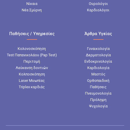
Νίκαια
Ουρολόγοι
Νέα Σμύρνη
Καρδιολόγοι
Παθήσεις / Υπηρεσίες
Άρθρα Υγείας
Κολονοσκόπηση
Γυναικολογία
Test Παπανικολάου (Pap Test)
Δερματολογία
Περιτομή
Ενδοκρινολογία
Λεύκανση δοντιών
Καρδιολογία
Κολποσκόπηση
Μαστός
Laser Μυωπίας
Ορθοπαιδική
Triplex καρδιάς
Παθήσεις
Πνευμονολογία
Πρόληψη
Ψυχολογία