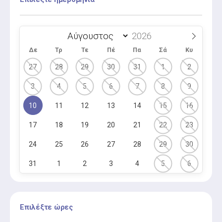
Δε
Τρ
Τε
Πέ
Πα
Σά
Κυ
27
28
29
30
31
1
2
3
4
5
6
7
8
9
10
11
12
13
14
15
16
17
18
19
20
21
22
23
24
25
26
27
28
29
30
31
1
2
3
4
5
6
Επιλέξτε ώρες