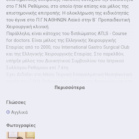
στο Γ.Ν.Ν. Ρεθύμνου, στο οποίο ήταν επίσης και μέλος της
επιστημονικής επιτροπής. Η ολοκλήρωση της ειδικότητάς
του έγινε στο Π.Γ.Ν.ΑΘΗΝΩΝ Λαϊκό στην Β´ Προπαιδευτική
Χειρουργική κλινική.
Παράλληλα, είναι κάτοχος του διπλώματος ATLS - Course
for doctors. Είναι μέλος της Ελληνικής Χειρουργικής
Εταιρίας από το 2000, του International Gastro Surgical Club
και της Ελληνικής Χειρουργικής Εταιρίας. Στο παρελθόν,
υπήρξε μέλος του Διοικητικού Συμβουλίου του Ιατρικού
Συλλόγου Ρεθύμνου επί 7 έτη.
Έχει Διδάξει στη Μέση Τεχνική Επαγγελματική Νοσηλευτική
σχολή του Γ.Ν.Ν. Ρεθύμνου το μάθημα της Ανατομίας και στη
Περισσότερα
σχολή εθελοντριών νοσοκόμων του Ερυθρού Σταυρού, το
μάθημα της Γενικής Χειρουργικής.
Επίσης, διετέλεσε Διοικητής του Γ.Ν. Ρεθύμνου για δύο
Γλώσσες
χρόνια.
Αγγλικά
Τέλος, έχει λάβει μέρος σε μεγάλο αριθμό συνεδρίων και
σεμιναρίων.
Φωτογραφίες