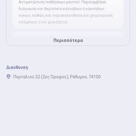
Αντιμετώπιση παθήσεων μαστού: Περιλαμβάνει
διάγνωση και θεραπεία καλοήθων ή κακοήθων
όγκων, καθώς και παρακολούθηση και χειρουργική
επέμβαση όταν χρειάζεται
Αντιμετώπιση κήλης
Περισσότερα
Αντιμετώπιση κήλης: Βουβωνοκήλη, ομφαλοκήλη,
μετεγχειρητική κήλη
Διεύθυνση
Χολοκυστεκτομή
Πορταλιού 22 (2ος Όροφος), Ρέθυμνο, 74100
Η χολοκυστεκτομή είναι μια χειρουργική επέμβαση
για να αφαιρεθεί η χολή όταν υπάρχουν πέτρες ή
φλεγμονή.
Ηλεκτρονική συνταγογράφηση (Γενικός
Χειρουργός)
Ηλεκτρονική συνταγογράφηση (Γενικός Χειρουργός):
Έκδοση ή ανανέωση συνταγών φαρμάκων και
διαγνωστικών εξετάσεων.