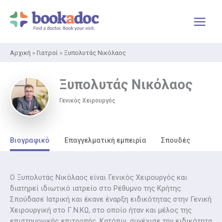
Μετάβαση
στο
περιεχόμενο
Αρχική
»
Γιατροί
»
Ξυπολυτάς Νικόλαος
Ξυπολυτάς Νικόλαος
Γενικός Χειρουργός
Βιογραφικό
Επαγγελματική εμπειρία
Σπουδές
Ο Ξυπολυτάς Νικόλαος είναι Γενικός Χειρουργός και
διατηρεί ιδιωτικό ιατρείο στο Ρέθυμνο της Κρήτης.
Σπούδασε Ιατρική και έκανε έναρξη ειδικότητας στην Γενική
Χειρουργική στο Γ.Ν.ΚΩ, στο οποίο ήταν και μέλος της
επιστημονικής επιτροπής. Κατόπιν, συνέχισε την ειδικότητα