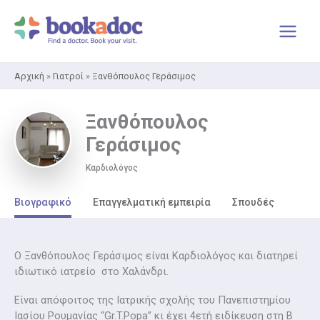
Μετάβαση
στο
περιεχόμενο
Αρχική
»
Γιατροί
»
Ξανθόπουλος Γεράσιμος
Ξανθόπουλος
Γεράσιμος
Καρδιολόγος
Βιογραφικό
Επαγγελματική εμπειρία
Σπουδές
Ο Ξανθόπουλος Γεράσιμος είναι Καρδιολόγος και διατηρεί
ιδιωτικό ιατρείο στο Χαλάνδρι.
Είναι απόφοιτος της Ιατρικής σχολής του Πανεπιστημίου
Ιασίου Ρουμανίας “Gr.T.Popa” κι έχει 4ετή ειδίκευση στη Β