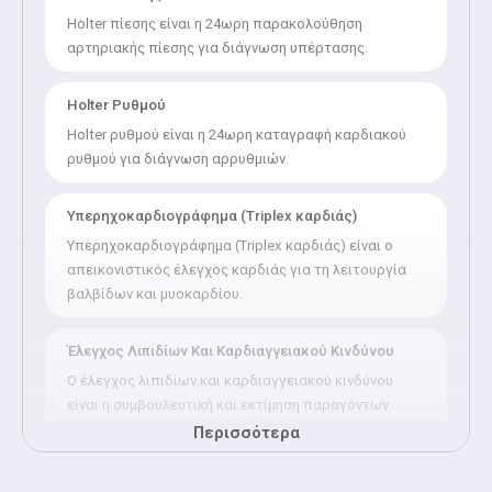
Holter πίεσης είναι η 24ωρη παρακολούθηση
αρτηριακής πίεσης για διάγνωση υπέρτασης.
Holter Ρυθμού
Holter ρυθμού είναι η 24ωρη καταγραφή καρδιακού
ρυθμού για διάγνωση αρρυθμιών.
Υπερηχοκαρδιογράφημα (Triplex καρδιάς)
Υπερηχοκαρδιογράφημα (Triplex καρδιάς) είναι ο
απεικονιστικός έλεγχος καρδιάς για τη λειτουργία
βαλβίδων και μυοκαρδίου.
Έλεγχος Λιπιδίων Και Καρδιαγγειακού Κινδύνου
Ο έλεγχος λιπιδίων και καρδιαγγειακού κινδύνου
είναι η συμβουλευτική και εκτίμηση παραγόντων
κινδύνου για καρδιαγγειακά νοσήματα.
Περισσότερα
Απλή Καρδιολογική Εξέταση