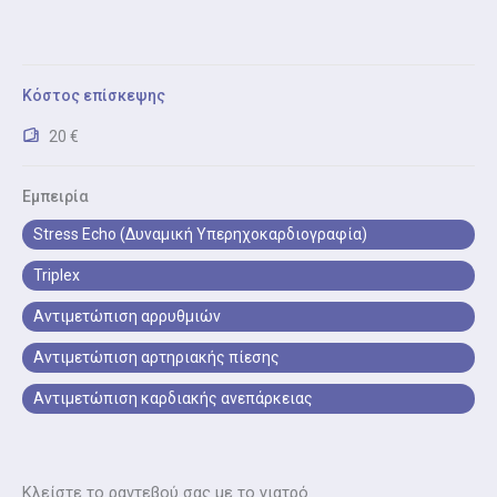
Δοκιμασία Κοπώσεως (Τεστ Κόπωσης)
Δοκιμασία κοπώσεως (τεστ κόπωσης) είναι ο
Κόστος επίσκεψης
έλεγχος καρδιακής λειτουργίας κατά τη σωματική
άσκηση.
20 €
Εμπειρία
Stress Echo (Δυναμική Υπερηχοκαρδιογραφία)
Triplex
Αντιμετώπιση αρρυθμιών
Αντιμετώπιση αρτηριακής πίεσης
Αντιμετώπιση καρδιακής ανεπάρκειας
Κλείστε το ραντεβού σας με το γιατρό