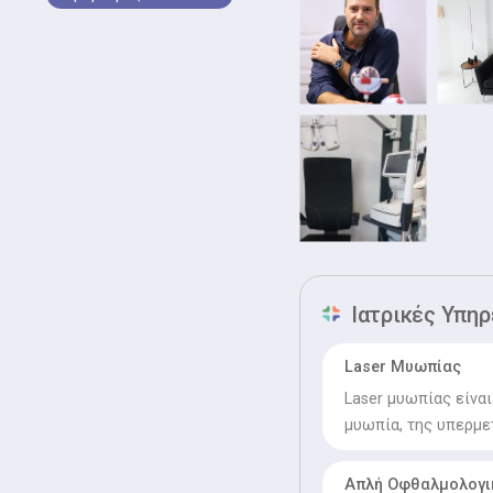
European Society of Cata
συμμετέχει συχνά ενεργ
Καταρράκτη και Διαθλασ
εργασίες του έχουν δημο
ONE), με μεγάλο επιστη
Ιατρικές Υπηρ
Laser Μυωπίας
Laser μυωπίας είνα
μυωπία, της υπερμε
Απλή Οφθαλμολογι