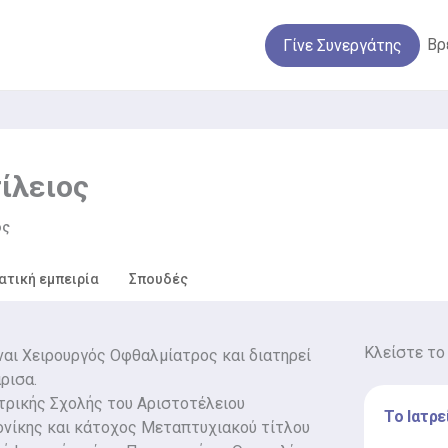
Βρ
Γίνε Συνεργάτης
ίλειος
ός
ατική εμπειρία
Σπουδές
Κλείστε το
ναι Χειρουργός Οφθαλμίατρος και διατηρεί
ρισα.
ατρικής Σχολής του Αριστοτέλειου
Το Ιατρε
νίκης και κάτοχος Μεταπτυχιακού τίτλου