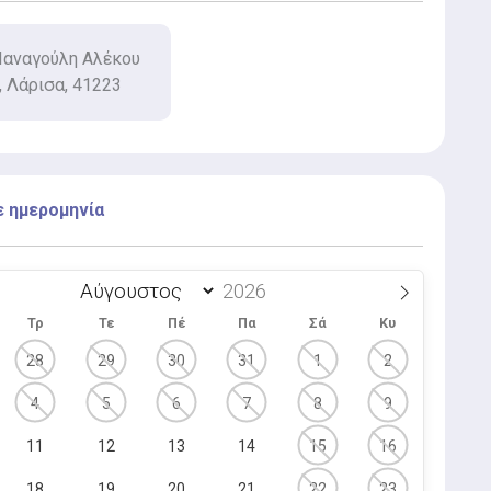
αναγούλη Αλέκου
, Λάρισα, 41223
ε ημερομηνία
Τρ
Τε
Πέ
Πα
Σά
Κυ
28
29
30
31
1
2
4
5
6
7
8
9
11
12
13
14
15
16
18
19
20
21
22
23