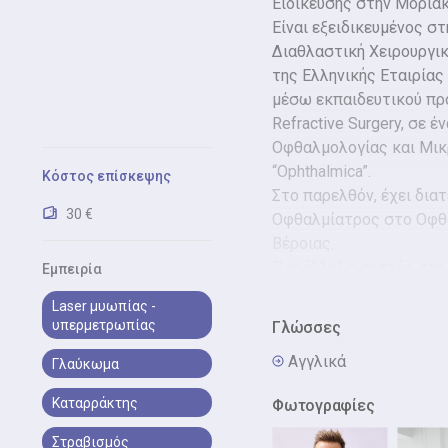
Ειδίκευσης στην Μοριακ
Είναι εξειδικευμένος σ
Διαθλαστική Χειρουργικ
της Ελληνικής Εταιρίας
μέσω εκπαιδευτικού προ
Refractive Surgery, σε 
Οφθαλμολογίας και Μικ
“Ophthalmica”.
Κόστος επίσκεψης
Στο παρελθόν, έχει δια
30 €
Οφθαλμίατρος στο Οφθα
Βέροιας.
Παράλληλα, πιστός στο 
Εμπειρία
εκπαίδευσης παρακολου
Laser μυωπίας -
Οφθαλμολογικής Κλινικ
υπερμετρωπίας
Γλώσσες
Αλεξανδρούπολης του Δ
Αγγλικά
«Απεικόνιση στην Οφθα
Γλαύκωμα
Τέλος, επισκέπτεται συ
Καταρράκτης
Φωτογραφίες
το Moorfields Eye Hospi
Ευρωπαϊκής Εταιρίας Κ
Στραβισμός