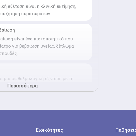
κή εξέταση είναι η κλινική εκτίμηση,
ι συζήτηση συμπτωμάτων.
βαίωση
ίωση είναι ένα πιστοποιητικό που
ίατρο για βεβαίωση υγείας, δίπλωμα
 σπουδές.
ι μια οφθαλμολογική εξέταση με τη
Περισσότερα
όνων και ειδικούς φακούς.
γχος
γχος είναι μια οφθαλμολογική εξέταση
λαστικές ανωμαλίες των ματιών, όπως
ία, αστιγματισμό και πρεσβυωπία
Ειδικότητες
Παθήσεις