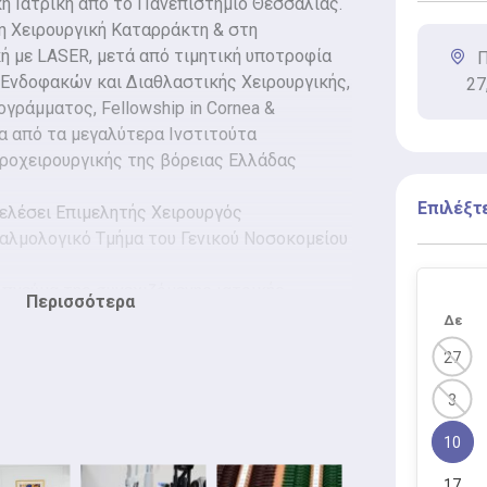
ή Ιατρική από το Πανεπιστήμιο Θεσσαλίας.
τη Χειρουργική Καταρράκτη & στη
ή με LASER, μετά από τιμητική υποτροφία
Π
 Ενδοφακών και Διαθλαστικής Χειρουργικής,
27
γράμματος, Fellowship in Cornea &
ένα από τα μεγαλύτερα Ινστιτούτα
ροχειρουργικής της βόρειας Ελλάδας
Επιλέξτ
τελέσει Επιμελητής Χειρουργός
λμολογικό Τμήμα του Γενικού Νοσοκομείου
πνεύμα της συνεχιζόμενης ιατρικής
Περισσότερα
θεί το Μεταπτυχιακό Πρόγραμμα της
Δε
ής του Πανεπιστημιακού Νοσοκομείου
27
ημοκριτείου Πανεπιστημίου Θράκης
λμολογία».
3
χνά μεγάλα κέντρα του εξωτερικού, όπως
10
tal, London, UK, με υποτροφία της
αταρράκτη και Διαθλαστικής Χειρουργικής,
17