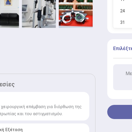
ract & Refractive Surgery, (ESCRS) και
ά ως ομιλητής σε διεθνή συνέδρια
24
τικής Χειρουργικής, ενώ επιστημονικές
31
σιευθεί σε διεθνή περιοδικά, (π.χ. PLoS
μονικό κύρος.
Επιλέξτ
Με
εσίες
ι χειρουργική επέμβαση για διόρθωση της
τρωπίας και του αστιγματισμόυ.
κή Εξέταση