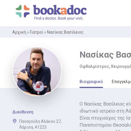
Μετάβαση
στο
περιεχόμενο
Αρχική
»
Γιατροί
»
Νασίκας Βασίλειος
Νασίκας Βασ
Οφθαλμίατρος, Χειρουργ
Βιογραφικό
Επαγγελμ
Ο Νασίκας Βασίλειος εί
ιδιωτικό ιατρείο στη Λά
Διεύθυνση
Είναι πτυχιούχος της Ι
Παναγούλη Αλέκου 27,
Πανεπιστημίου Θεσσαλο
Λάρισα, 41223