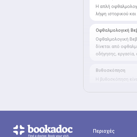
Η απλή οφθαλμολογι
λήψη ιστορικού κα
Οφθαλμολογική Βε
Οφθαλμολογική Βεβα
δίνεται από οφθαλμ
οδήγησης, εργασία,
Βυθοσκόπηση
Η βυθοσκόπηση είνα
χρήση ειδικών σταγ
Διαθλαστικός έλε
Ο διαθλαστικός έλε
που μετρά τις διαθ
μυωπία, υπερμετρωπ
Περιοχές