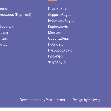
όπηση
Γυναικολογία
νικολάου (Pap Test)
Δερματολογία
Ενδοκρινολογία
 δοντιών
Καρδιολογία
πηση
Μαστός
ωπίας
Ορθοπαιδική
ρδιάς
Παθήσεις
Πνευμονολογία
Πρόληψη
Ψυχολογία
Development by
Yes Internet
Design by
Kalev.gr