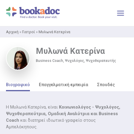
Μετάβαση
στο
περιεχόμενο
Αρχική
»
Γιατροί
»
Μυλωνά Κατερίνα
Μυλωνά Κατερίνα
Business Coach, Ψυχολόγος, Ψυχοθεραπευτής
Βιογραφικό
Επαγγελματική εμπειρία
Σπουδές
Η Μυλωνά Κατερίνα, είναι
Κοινωνιολόγος - Ψυχολόγος,
Ψυχοθεραπεύτρια, Ομαδική Αναλύτρια και Business
Coach
και διατηρεί ιδιωτικό γραφείο στους
Αμπελόκηπους.