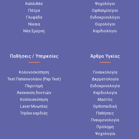
Καλλιθέα
Ψυχολόγοι
Πάτρα
Οφθαλμίατροι
Γλυφάδα
Ενδοκρινολόγοι
Νίκαια
Ουρολόγοι
Νέα Σμύρνη
Καρδιολόγοι
Παθήσεις / Υπηρεσίες
Άρθρα Υγείας
Κολονοσκόπηση
Γυναικολογία
Test Παπανικολάου (Pap Test)
Δερματολογία
Περιτομή
Ενδοκρινολογία
Λεύκανση δοντιών
Καρδιολογία
Κολποσκόπηση
Μαστός
Laser Μυωπίας
Ορθοπαιδική
Triplex καρδιάς
Παθήσεις
Πνευμονολογία
Πρόληψη
Ψυχολογία