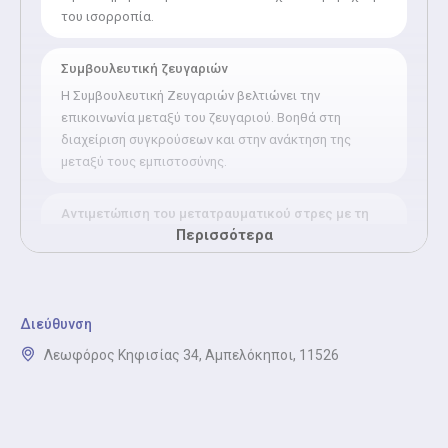
του ισορροπία.
Συμβουλευτική ζευγαριών
Η Συμβουλευτική Ζευγαριών βελτιώνει την
επικοινωνία μεταξύ του ζευγαριού. Βοηθά στη
διαχείριση συγκρούσεων και στην ανάκτηση της
μεταξύ τους εμπιστοσύνης.
Αντιμετώπιση του μετατραυματικού στρες με τη
Περισσότερα
μέθοδο EMDR
Η Αντιμετώπιση του μετατραυματικού στρες με τη
μέθοδο EMDR βοηθά τα άτομα να ξεπεράσουν
τραυματικές εμπειρίες. Οι ψυχολόγοι εφαρμόζουν
Διεύθυνση
την τεχνική EMDR για να μειώσουν τα έντονα
συναισθήματα που προκαλούν το στρες. Καθοδηγούν
Λεωφόρος Κηφισίας 34, Αμπελόκηποι, 11526
τους ασθενείς να επεξεργάζονται τις αναμνήσεις με
πιο υγιή τρόπο και να ανακτούν την ψυχική τους
ισορροπία.