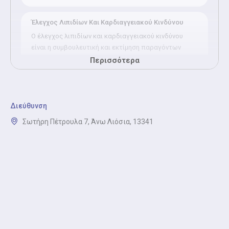
Έλεγχος Λιπιδίων Και Καρδιαγγειακού Κινδύνου
Ο έλεγχος λιπιδίων και καρδιαγγειακού κινδύνου
είναι η συμβουλευτική και εκτίμηση παραγόντων
κινδύνου για καρδιαγγειακά νοσήματα.
Περισσότερα
Απλή Καρδιολογική Εξέταση
Η απλή καρδιολογική εξέταση είναι η κλινική
Διεύθυνση
εκτίμηση, λήψη ιστορικού και συζήτηση
Σωτήρη Πέτρουλα 7, Άνω Λιόσια, 13341
συμπτωμάτων.
Ηλεκτρονική Συνταγογράφηση (Καρδιολόγος)
Ηλεκτρονική Συνταγογράφηση (Καρδιολόγος) είναι η
έκδοση ή ανανέωση συνταγών φαρμάκων και
διαγνωστικών εξετάσεων.
Καρδιολογική Βεβαίωση
Καρδιολογική βεβαίωση είναι η καρδιολογική