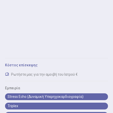
εξέταση και έκδοση ιατρικής βεβαίωσης για εργασία,
σπουδές ή αθλητικές δραστηριότητες.
Ηλεκτροκαρδιογράφημα (ΗΚΓ)
Ηλεκτροκαρδιογράφημα (ΗΚΓ) είναι η καταγραφή της
ηλεκτρικής δραστηριότητας της καρδιάς για
διάγνωση αρρυθμιών.
Δοκιμασία Κοπώσεως (Τεστ Κόπωσης)
Δοκιμασία κοπώσεως (τεστ κόπωσης) είναι ο
Κόστος επίσκεψης
έλεγχος καρδιακής λειτουργίας κατά τη σωματική
άσκηση.
Ρωτήστε μας για την αμοιβή του Ιατρού €
Εμπειρία
Stress Echo (Δυναμική Υπερηχοκαρδιογραφία)
Triplex