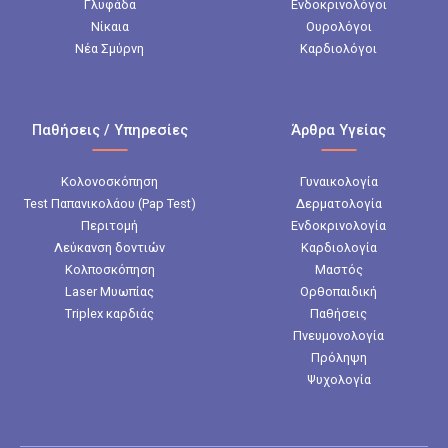
Γλυφάδα
Ενδοκρινολόγοι
Νίκαια
Ουρολόγοι
Νέα Σμύρνη
Καρδιολόγοι
Παθήσεις / Υπηρεσίες
Άρθρα Υγείας
Κολονοσκόπηση
Γυναικολογία
Test Παπανικολάου (Pap Test)
Δερματολογία
Περιτομή
Ενδοκρινολογία
Λεύκανση δοντιών
Καρδιολογία
Κολποσκόπηση
Μαστός
Laser Μυωπίας
Ορθοπαιδική
Triplex καρδιάς
Παθήσεις
Πνευμονολογία
Πρόληψη
Ψυχολογία