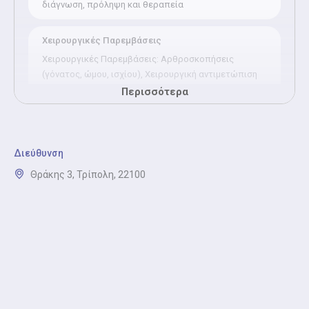
διάγνωση, πρόληψη και θεραπεία
Χειρουργικές Παρεμβάσεις
Χειρουργικές Παρεμβάσεις: Αρθροσκοπήσεις
(γόνατος, ώμου, ισχίου), Χειρουργική αντιμετώπιση
καταγμάτων.
Περισσότερα
Διάγνωση και Αντιμετώπιση Τραυματισμών
Διάγνωση και Αντιμετώπιση Τραυματισμών κακώσεις
Διεύθυνση
άκρων, διαστρέμματα, θλάσεις, κατάγματα και
Θράκης 3, Τρίπολη, 22100
εξαρθρήματα.
Αρθρίτιδα Και Εκφυλιστικές Παθήσεις
Αρθρίτιδα Και Εκφυλιστικές Παθήσεις:
οστεοαρθρίτιδα γονάτων, ισχίων, ώμου.
Ρευματοειδής αρθρίτιδα (συνεργασία με
ρευματολόγο).