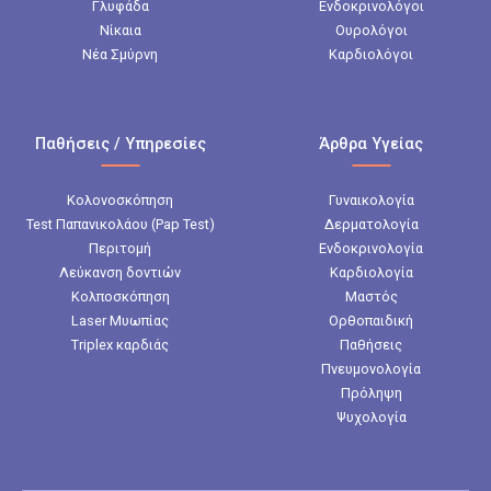
Γλυφάδα
Ενδοκρινολόγοι
Νίκαια
Ουρολόγοι
Νέα Σμύρνη
Καρδιολόγοι
Παθήσεις / Υπηρεσίες
Άρθρα Υγείας
Κολονοσκόπηση
Γυναικολογία
Test Παπανικολάου (Pap Test)
Δερματολογία
Περιτομή
Ενδοκρινολογία
Λεύκανση δοντιών
Καρδιολογία
Κολποσκόπηση
Μαστός
Laser Μυωπίας
Ορθοπαιδική
Triplex καρδιάς
Παθήσεις
Πνευμονολογία
Πρόληψη
Ψυχολογία