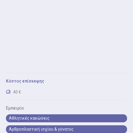
Πιστοποιητικά – Βεβαιώσεις
Πιστοποιητικά – Βεβαιώσεις: έκδοση ιατρικής
βεβαίωσης για εργασία, σπουδές ή αθλητικές
δραστηριότητες.
Απλή Ορθοπεδική Εξέταση
Απλή Ορθοπεδική Εξέταση: κλινική εκτίμηση, λήψη
ιστορικού και συζήτηση συμπτωμάτων
Ηλεκτρονική Συνταγογράφηση (Ορθοπεδικός)
Ηλεκτρονική Συνταγογράφηση (Ορθοπεδικός) είναι η
Κόστος επίσκεψης
έκδοση ή ανανέωση συνταγών φαρμάκων και
διαγνωστικών εξετάσεων
40 €
Εμπειρία
Αθλητικές κακώσεις
Αρθροπλαστική ισχίου & γόνατος