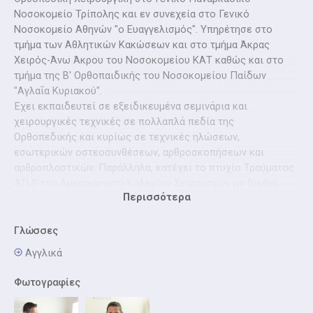
Νοσοκομείο Τρίπολης και εν συνεχεία στο Γενικό
Νοσοκομείο Αθηνών "ο Ευαγγελισμός". Υπηρέτησε στο
τμήμα των Αθλητικών Κακώσεων και στο τμήμα Άκρας
Χειρός-Άνω Άκρου του Νοσοκομείου ΚΑΤ καθώς και στο
τμήμα της Β' Ορθοπαιδικής του Νοσοκομείου Παίδων
"Αγλαΐα Κυριακού".
Έχει εκπαιδευτεί σε εξειδικευμένα σεμινάρια και
χειρουργικές τεχνικές σε πολλαπλά πεδία της
Ορθοπεδικής και κυρίως σε τεχνικές ηλώσεων,
εσωτερικών οστεοσυνθέσεων, αρθροσκοπήσεων και
αρθροπλαστικών. Παράλληλα, κατέχει το πτυχίο Τραύματος
ATLS του Αμερικανικού Κολεγίου Χειρουργών με διεθνή
Περισσότερα
αναγνώριση.
Στο ιατρείο του ασχολείται με τις παθήσεις του Γόνατος,
του Ώμου, της Ποδοκνημικής, του Ισχίου, της Σπονδυλικής
Γλώσσες
Στήλης, του Άνω Άκρου, το Τραύμα (Αθλητικές Κακώσεις-
Αγγλικά
Κατάγματα), την Οστεοπόρωση καθώς και την
Παιδορθοπεδική.
Φωτογραφίες
Επιπλέον, έχει παρακολουθήσει μεγάλο αριθμό συνεδρίων
στην Ελλάδα και το εξωτερικό, ενώ έχει παρουσιάσει