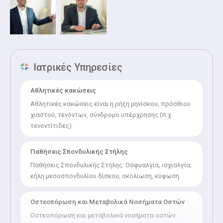
σημαντικό αριθμό ομιλιών και προφορικών ανακοινώσεων
σε ορθοπεδικά συνέδρια. Άρθρα του έχουν δημοσιευτεί
στην ελληνική βιβλιογραφία.
Τέλος, είναι μέλος της Ελληνικής Εταιρείας Χειρουργικής
Ορθοπεδικής και Τραυματιολογίας και του Ιατρικού
Επιτελείου της ΠΑΕ Αστέρας Τρίπολης.
Ιατρικές Υπηρεσίες
Αθλητικές κακώσεις
Αθλητικές κακώσεις είναι η ρήξη μηνίσκου, πρόσθιου
χιαστού, τενόντων, σύνδρομο υπέρχρησης (π.χ.
τενοντίτιδες).
Παθήσεις Σπονδυλικής Στήλης
Παθήσεις Σπονδυλικής Στήλης: Οσφυαλγία, ισχιαλγία,
κήλη μεσοσπονδυλίου δίσκου, σκολίωση, κύφωση.
Οστεοπόρωση και Μεταβολικά Νοσήματα Οστών
Οστεοπόρωση και μεταβολικά νοσήματα οστών: