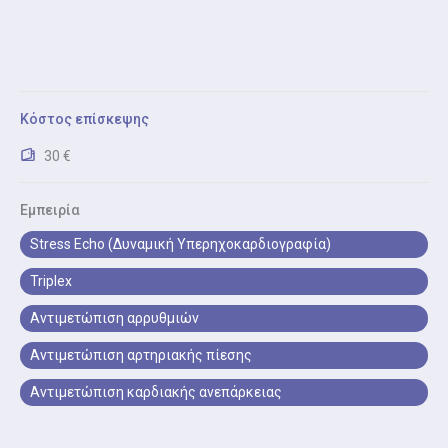
διάγνωση αρρυθμιών.
Δοκιμασία Κοπώσεως (Τεστ Κόπωσης)
Δοκιμασία κοπώσεως (τεστ κόπωσης) είναι ο
Κόστος επίσκεψης
έλεγχος καρδιακής λειτουργίας κατά τη σωματική
άσκηση.
30 €
Εμπειρία
Stress Echo (Δυναμική Υπερηχοκαρδιογραφία)
Triplex
Αντιμετώπιση αρρυθμιών
Αντιμετώπιση αρτηριακής πίεσης
Αντιμετώπιση καρδιακής ανεπάρκειας