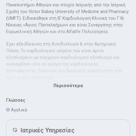
Πανεπιστήμιο Αθηνών και πτυχίο Ιατρικής από την Ιατρική
Σχολή του Victor Babeş University of Medicine and Pharmacy
(UMFT). Ειδικεύθηκε στη Β’ Καρδιολογική Κλινική του Γ.Ν.
Νίκαιας «Άγιος Παντελεήμων» και είναι Συνεργάτης στην
Ευρωκλινική Αθηνών και στα Alfalife Πολυϊατρεία.
Έχει εξειδίκευση στη Λιπιδιολογία & στην Αρτηριακή
Πίεση. To καρδιολογικό ιατρείο του είναι άρτια
εξοπλισμένο με σύγχρονο καρδιολογικό εξοπλισμό και
αναλαμβάνει όλο το φάσμα της καρδιολογίας,
προσφέροντας διάγνωση και θεραπεία, καλύπτοντας ένα
ευρύ φάσμα παθήσεων.
Περισσότερα
Υπηρεσίες:
Κλινική εξέταση καρδιογράφημα &
συνταγογράφηση (φοιτητική κάρτα ISIC), Πλήρης
Γλώσσες
καρδιολογικός έλεγχος, Υπερηχογράφημα –triplex καρδιάς -
αορτής, Προεγχειρητικός καρδιολογικός έλεγχος,
Αγγλικά
Ηλεκτροκαρδιογράφημα, Holter πίεσης, Holter ρυθμού, Stress
Echo (Δυναμική Υπερηχοκαρδιογραφία), Δοκιμασία
Ιατρικές Υπηρεσίες
κοπώσεως (τεστ κόπωσης), Ρύθμιση υπέρτασης, Ρύθμισης