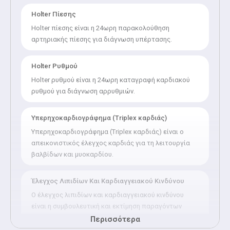
χοληστερίνης, Καρδιακή ανεπάρκεια, Στεφανιαία νόσος,
Καρδιολογική παρακολούθηση κύησης, Κάρτα υγείας αθλητή,
Holter Πίεσης
Ιατρικές Βεβαιώσεις για Παιδιά, για Ενήλικες και εγκύους,
Holter πίεσης είναι η 24ωρη παρακολούθηση
κατ’ οίκον επισκέψεις με διενέργεια υπερήχου καρδιάς.
αρτηριακής πίεσης για διάγνωση υπέρτασης.
Holter Ρυθμού
Holter ρυθμού είναι η 24ωρη καταγραφή καρδιακού
ρυθμού για διάγνωση αρρυθμιών.
Υπερηχοκαρδιογράφημα (Triplex καρδιάς)
Υπερηχοκαρδιογράφημα (Triplex καρδιάς) είναι ο
απεικονιστικός έλεγχος καρδιάς για τη λειτουργία
βαλβίδων και μυοκαρδίου.
Έλεγχος Λιπιδίων Και Καρδιαγγειακού Κινδύνου
Ο έλεγχος λιπιδίων και καρδιαγγειακού κινδύνου
είναι η συμβουλευτική και εκτίμηση παραγόντων
κινδύνου για καρδιαγγειακά νοσήματα.
Περισσότερα