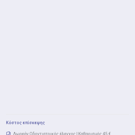
τα πλεονεκτήματα για ένα υγιές και όμορφο
χαμόγελο.
Εξαγωγή δοντιού
Εξαγωγή δοντιού είναι η ασφαλής και ανώδυνη
αφαίρεση προβληματικού δοντιού.
Εξαγωγή έγκλειστου - ημιέγκλειστου φρονιμίτη
Εξαγωγή φρονιμίτη είναι η ασφαλής και εξειδικευμένη
αφαίρεση φρονιμιτών που δεν έχουν πλήρως
ανατείλει.
Καθαρισμός δοντιών (Scaling / Polishing)
Καθαρισμός δοντιών είναι η αφαίρεση πέτρας και
πλάκας για υγιή ούλα και δόντια.
Λεύκανση δοντιών
Κόστος επίσκεψης
Λεύκανση δοντιών είναι η ασφαλής αισθητική
Δωρεάν Οδοντιατρικός έλεγχος | Καθαρισμός 45 €