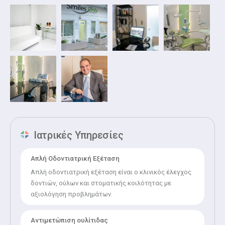
ίδια φιλοσοφία και συνεργάτες, παρέχοντας
ολοκληρωμένες οδοντιατρικές υπηρεσίες.
Είναι μέλος της Ελληνικής Προσθετικής Εταιρείας και του
Οδοντιατρικού Συλλόγου Αττικής, ενώ έχει πολλαπλές
δημοσιεύσεις σε διεθνή και ελληνικά περιοδικά, καθώς
επίσης και τακτικές παρουσιάσεις σε ελληνικά και διεθνή
συνέδρια.
Ιατρικές Υπηρεσίες
Απλή Οδοντιατρική Εξέταση
Απλή οδοντιατρική εξέταση είναι ο κλινικός έλεγχος
δοντιών, ούλων και στοματικής κοιλότητας με
αξιολόγηση προβλημάτων.
Αντιμετώπιση ουλίτιδας