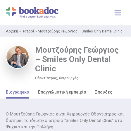
Μετάβαση
στο
περιεχόμενο
Αρχική
»
Γιατροί
»
Μουτζούρης Γεώργιος – Smiles Only Dental Clinic
Μουτζούρης Γεώργιος
– Smiles Only Dental
Clinic
Οδοντίατρος, Χειρουργός
Βιογραφικό
Επαγγελματική εμπειρία
Σπουδές
Ο Μουτζούρης Γεώργιος είναι Χειρουργός Οδοντίατρος και
διατηρεί το ιδιωτικό ιατρείο “Smiles Only Dental Clinic” στο
Ψυχικό και την Παλλήνη.