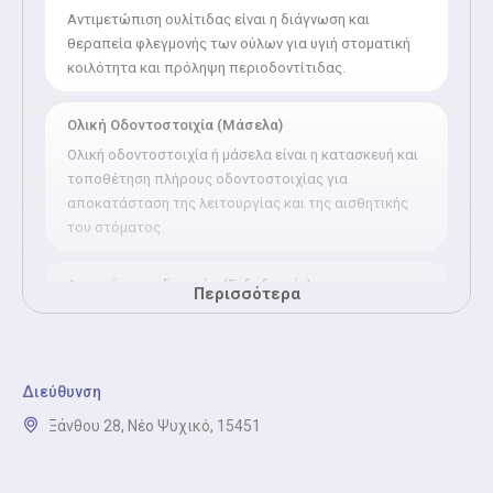
Αντιμετώπιση ουλίτιδας είναι η διάγνωση και
θεραπεία φλεγμονής των ούλων για υγιή στοματική
κοιλότητα και πρόληψη περιοδοντίτιδας.
Ολική Οδοντοστοιχία (Μάσελα)
Ολική οδοντοστοιχία ή μάσελα είναι η κατασκευή και
τοποθέτηση πλήρους οδοντοστοιχίας για
αποκατάσταση της λειτουργίας και της αισθητικής
του στόματος.
Απονεύρωση δοντιών (Ενδοδοντία)
Περισσότερα
Απονεύρωση ή ενδοδοντία είναι η θεραπεία
φλεγμονής ή νέκρωσης του πολφού δοντιού για
διάσωση του δοντιού.
Διεύθυνση
Προσθετική Οδοντιατρική (Γέφυρα Θήκη)
Ξάνθου 28, Νέο Ψυχικό, 15451
Προσθετική Οδοντιατρική με γέφυρα ή θήκη: μάθετε
πότε χρειάζεται κάθε λύση, ποια είναι η διαδικασία,