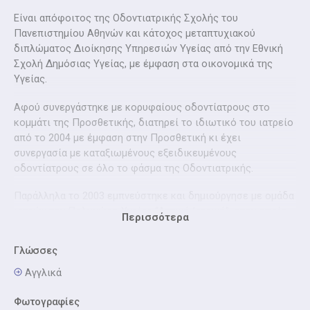
Είναι απόφοιτος της Οδοντιατρικής Σχολής του
Πανεπιστημίου Αθηνών και κάτοχος μεταπτυχιακού
διπλώματος Διοίκησης Υπηρεσιών Υγείας από την Εθνική
Σχολή Δημόσιας Υγείας, με έμφαση στα οικονομικά της
Υγείας.
Αφού συνεργάστηκε με κορυφαίους οδοντίατρους στο
κομμάτι της Προσθετικής, διατηρεί το ιδιωτικό του ιατρείο
από το 2004 με έμφαση στην Προσθετική κι έχει
συνεργασία με καταξιωμένους εξειδικευμένους
οδοντίατρους σε όλο το φάσμα της Οδοντιατρικής.
Παράλληλα το 2003 εμπνεύστηκε και δημιούργησε με ομάδα
ιατρών τον Πολυχώρο Υγείας “Αττική Ιατρική”, στον οποίο
Περισσότερα
είναι διαχειριστής μέχρι σήμερα, ενώ υπήρξε ιδρυτής και
Διευθύνων Σύμβουλος μέχρι το 2008 στην ιατρική εταιρεία
Γλώσσες
ιατρικών και οδοντιατρικών απεικονίσεων ATTICA HEALTH
CARE S.A.
Αγγλικά
Το 2017 ξεκίνησε και το ιατρείο στο Νέο Ψυχικό, με την
Φωτογραφίες