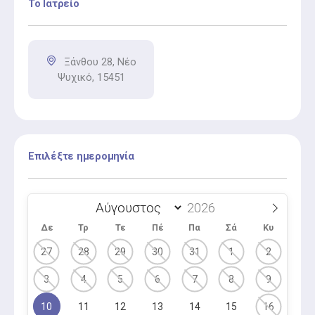
Το Ιατρείο
Ορθοδοντική συμβουλευτική είναι η αξιολόγηση για
σιδεράκια, νάρθηκες ή άλλες ορθοδοντικές
θεραπείες.
Ξάνθου 28, Νέο
Σφράγισμα Δοντιών
Ψυχικό, 15451
Το σφράγισμα τον δοντιών είναι η αποκατάσταση
τερηδονισμένων δοντιών με ασφαλή σφραγιστικά
υλικά.
Επιλέξτε ημερομηνία
Δε
Τρ
Τε
Πέ
Πα
Σά
Κυ
27
28
29
30
31
1
2
3
4
5
6
7
8
9
10
11
12
13
14
15
16