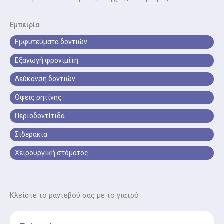
θεραπεία για φωτεινότερο χαμόγελο.
Εμπειρία
Οδοντικά εμφυτεύματα
Εμφυτεύματα δοντιών
Οδοντικά εμφυτεύματα είναι η τοποθέτηση ασφαλών
και ανθεκτικών εμφυτευμάτων για αντικατάσταση
Εξαγωγή φρονιμίτη
ελλειπόντων δοντιών
Λεύκανση δοντιών
Όψεις Πορσελάνης
Όψεις ρητίνης
Όψεις πορσελάνης είναι η αισθητική αποκατάσταση
δοντιών για φυσικό, λαμπερό χαμόγελο και βελτίωση
Περιοδοντίτιδα
εμφάνισης.
Σιδεράκια
Στίλβωση Δοντιών
Χειρουργική στόματος
Στίλβωση δοντιών είναι η απαλή λείανση της
επιφάνειας των δοντιών για υγιή και λαμπερό
χαμόγελο.
Κλείστε το ραντεβού σας με το γιατρό
Ορθοδοντική Συμβουλευτική