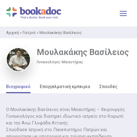
Μετάβαση
στο
περιεχόμενο
Αρχική
»
Γιατροί
»
Μουλακάκης Βασίλειος
Μουλακάκης Βασίλειος
Γυναικολόγος-Μαιευτήρας
Βιογραφικό
Επαγγελματική εμπειρία
Σπουδές
Ο Μουλακάκης Βασίλειος είναι Μαιευτήρας – Χειρουργός
Γυναικολόγος και διατηρεί ιδιωτικό ιατρείο στο Κορωπί
και την Άνω Γλυφάδα Αττικής.
Σπούδασε Ιατρική στο Πανεπιστήμιο Πατρών και
αποφοίτησε με υποτροφία και τρίμηνη εκπαίδευση