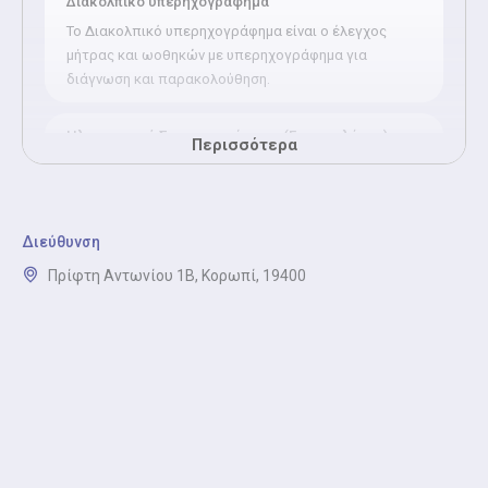
Διακολπικό υπερηχογράφημα
Το Διακολπικό υπερηχογράφημα είναι ο έλεγχος
μήτρας και ωοθηκών με υπερηχογράφημα για
διάγνωση και παρακολούθηση.
Ηλεκτρονική Συνταγογράφηση (Γυναικολόγος)
Περισσότερα
Η ηλεκτρονική συνταγογράφηση από Γυναικολόγο
είναι η έκδοση ή ανανέωση συνταγών φαρμάκων και
εξετάσεων μέσω ηλεκτρονικής συνταγογράφησης
στον ΕΟΠΥΥ.
Διεύθυνση
Πρίφτη Αντωνίου 1Β, Κορωπί, 19400
Κολποσκόπηση
Κατά την κολποσκόπηση, ο γιατρός ελέγχει τον
τράχηλο της μήτρας με ειδικό μικροσκόπιο ώστε να
διαγνώσει έγκαιρα προβλήματα. Για παράδειγμα
προκαρκινικές αλλοιώσεις ή λοιμώξεις.
Παρακολούθηση κύησης
Κατά την παρακολούθηση της κύησης, ο γιατρός