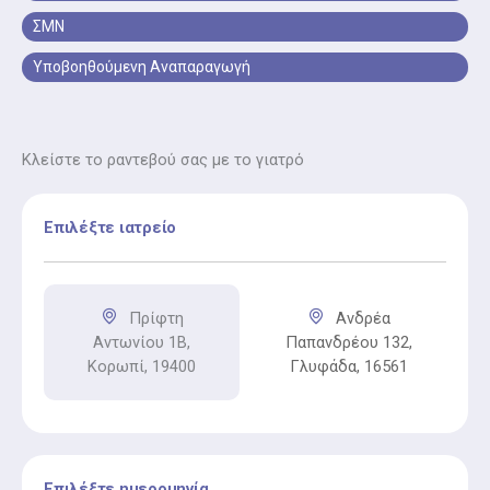
σημαντική εξέταση για όλες τις γυναίκες. Με το Pap
ΣΜΝ
Test, ο γιατρός εντοπίζει έγκαιρα τυχόν αλλοιώσεις
στα κύτταρα του τραχήλου της μήτρας.
Υποβοηθούμενη Αναπαραγωγή
Κλείστε το ραντεβού σας με το γιατρό
Επιλέξτε ιατρείο
Πρίφτη
Ανδρέα
Αντωνίου 1Β,
Παπανδρέου 132,
Κορωπί, 19400
Γλυφάδα, 16561
Επιλέξτε ημερομηνία