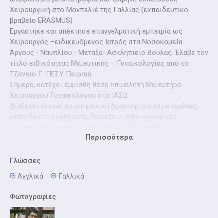
Χειρουργική στο Μονπελιέ της Γαλλίας (εκπαιδευτικό
βραβείο ERASMUS).
Εργάστηκε και απέκτησε επαγγελματική εμπειρία ως
Χειρουργός –ειδικευόμενος Ιατρός στα Νοσοκομεία
Άργους - Ναυπλίου - Μεταξά- Ασκληπιείο Βούλας. Έλαβε τον
τίτλο ειδικότητας Μαιευτικής – Γυναικολογίας από το
Τζάνειο Γ. ΠΕΣΥ Πειραιά.
Σήμερα, κατέχει έμμισθη θέση Επιμελητή Μαιευτήρα
Χειρουργού Γυναικολόγου στo ΙΑΣΩ.
Διαθέτει έντονη επιστημονική δραστηριότητα με ομιλίες,
εκπαιδευτικά μαθήματα, διαλέξεις, βιβλιογραφικές
ενημερώσεις, ανακοινώσεις σε πολλά συνέδρια και
Περισσότερα
δημοσιεύσεις σε ξένα και ελληνικά περιοδικά καθώς και
συγγραφή εντύπου Υγιεινοδιαιτητικής αγωγής εγκύου.
Επίσης, έχει παρακολουθήσει μετεκπαιδευτικές διαλέξεις
Γλώσσες
στα Νοσοκομεία Αρεταίειο – Αλεξάνδρα καθώς και
Αγγλικά
Γαλλικά
Συνέδρια/ Σεμινάρια με Διπλώματα Συμμετοχής πάνω από
50.
Φωτογραφίες
Τέλος, πέραν της επιστημονικής του δράσης ασχολείται
ενεργά με την τοπική αυτοδιοίκηση και διατελεί δημοτικός