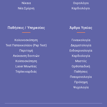
Νίκαια
Ουρολόγοι
Νέα Σμύρνη
Καρδιολόγοι
Παθήσεις / Υπηρεσίες
Άρθρα Υγείας
Κολονοσκόπηση
Γυναικολογία
Test Παπανικολάου (Pap Test)
Δερματολογία
Περιτομή
Ενδοκρινολογία
Λεύκανση δοντιών
Καρδιολογία
Κολποσκόπηση
Μαστός
Laser Μυωπίας
Ορθοπαιδική
Triplex καρδιάς
Παθήσεις
Πνευμονολογία
Πρόληψη
Ψυχολογία