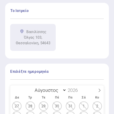
Το Ιατρείο
Βασιλίσσης
Όλγας 103,
Θεσσαλονίκη, 54643
Επιλέξτε ημερομηνία
Δε
Τρ
Τε
Πέ
Πα
Σά
Κυ
27
28
29
30
31
1
2