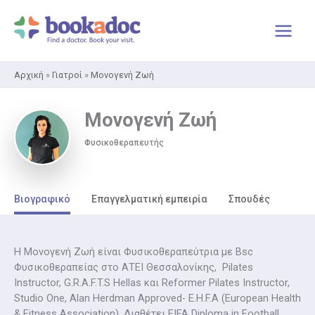
Μετάβαση
στο
περιεχόμενο
Αρχική
»
Γιατροί
»
Μονογενή Ζωή
Μονογενή Ζωή
Φυσικοθεραπευτής
Βιογραφικό
Επαγγελματική εμπειρία
Σπουδές
Η Μονογενή Ζωή είναι Φυσικοθεραπεύτρια με Bsc
Φυσικοθεραπείας στο ΑΤΕΙ Θεσσαλονίκης, Pilates
Instructor, G.R.A.F.T.S Hellas και Reformer Pilates Instructor,
Studio One, Alan Herdman Approved- E.H.F.A (European Health
& Fitness Association). Διαθέτει FIFA Diploma in Football