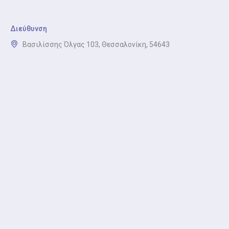
στους ώμους και την πλάτη.
Διεύθυνση
Αντιμετώπιση Πόνου στο Γόνατο
Βασιλίσσης Όλγας 103, Θεσσαλονίκη, 54643
Αντιμετώπιση Πόνου στο Γόνατο: Αποκατάσταση
μετά από τραυματισμούς, φλεγμονές ή χειρουργικές
επεμβάσεις στο γόνατο.
Αντιμετώπιση Μετατραυματικών Καταστάσεων
Αντιμετώπιση Μετατραυματικών Καταστάσεων:
Φυσικοθεραπεία μετά από κατάγματα,
διαστρέμματα ή ακινητοποίηση για πλήρη
επαναφορά της λειτουργικότητας.
Αντιμετώπιση Αθλητικών Κακώσεων
Αντιμετώπιση Αθλητικών Κακώσεων: Εξειδικευμένη
αποκατάσταση για θλάσεις, διαστρέμματα και
τραυματισμούς λόγω υπερκόπωσης.