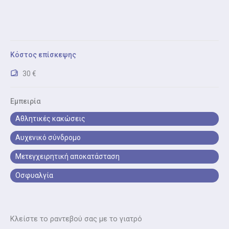
Αντιμετώπιση Μετεγχειρητικών Καταστάσεων
Αντιμετώπιση Μετεγχειρητικών Καταστάσεων:
Ασκήσεις ενδυνάμωσης και κινησιοθεραπεία για
ταχύτερη και ασφαλή ανάρρωση μετά από
χειρουργείο.
Κόστος επίσκεψης
30 €
Αντιμετώπιση Κακής Στάσης Σώματος
Αντιμετώπιση Κακής Στάσης Σώματος: Εκπαίδευση
στη σωστή στάση και εργονομία για πρόληψη
Εμπειρία
μυοσκελετικών πόνων.
Αθλητικές κακώσεις
Αυχενικό σύνδρομο
Μετεγχειρητική αποκατάσταση
Οσφυαλγία
Κλείστε το ραντεβού σας με το γιατρό