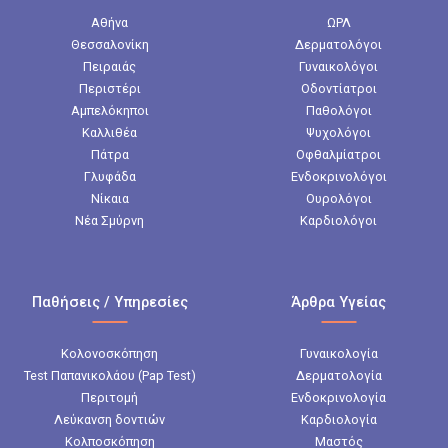
Αθήνα
ΩΡΛ
Θεσσαλονίκη
Δερματολόγοι
Πειραιάς
Γυναικολόγοι
Περιστέρι
Οδοντίατροι
Αμπελόκηποι
Παθολόγοι
Καλλιθέα
Ψυχολόγοι
Πάτρα
Οφθαλμίατροι
Γλυφάδα
Ενδοκρινολόγοι
Νίκαια
Ουρολόγοι
Νέα Σμύρνη
Καρδιολόγοι
Παθήσεις / Υπηρεσίες
Άρθρα Υγείας
Κολονοσκόπηση
Γυναικολογία
Test Παπανικολάου (Pap Test)
Δερματολογία
Περιτομή
Ενδοκρινολογία
Λεύκανση δοντιών
Καρδιολογία
Κολποσκόπηση
Μαστός