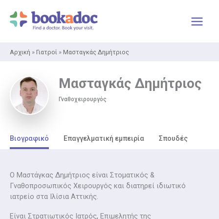
Μετάβαση
στο
περιεχόμενο
Αρχική
»
Γιατροί
»
Μασταγκάς Δημήτριος
Μασταγκάς Δημήτριος
Γναθοχειρουργός
Βιογραφικό
Επαγγελματική εμπειρία
Σπουδές
Ο Μαστάγκας Δημήτριος είναι Στοματικός &
Γναθοπροσωπικός Χειρουργός και διατηρεί ιδιωτικό
ιατρείο στα Ιλίσια Αττικής.
Είναι Στρατιωτικός Ιατρός
,
Επιμελητής της