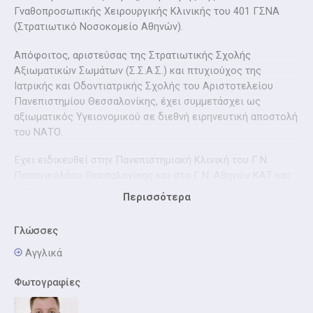
Γναθοπροσωπικής Χειρουργικής Κλινικής του 401 ΓΣΝΑ
(Στρατιωτικό Νοσοκομείο Αθηνών).
Απόφοιτος, αριστεύσας της Στρατιωτικής Σχολής
Αξιωματικών Σωμάτων (Σ.Σ.Α.Σ.) και πτυχιούχος της
Ιατρικής και Οδοντιατρικής Σχολής του Αριστοτελείου
Πανεπιστημίου Θεσσαλονίκης, έχει συμμετάσχει ως
αξιωματικός Υγειονομικού σε διεθνή ειρηνευτική αποστολή
του ΝΑΤΟ.
Έχει ειδικευθεί στην Πανεπιστημιακή Κλινική του Γ.Ν.
Παπανικολάου Θεσσαλονίκης και στο Γ.Ν. Αθηνών ΚΑΤ και
κατέχει αναγνωρισμένο από την Ευρωπαϊκή Ένωση (UEMS)
Περισσότερα
τίτλο ιατρικής ειδικότητας “Στοματικής &
Γναθοπροσωπικής Χειρουργικής”.
Γλώσσες
Συνεργάζεται με τις ιδιωτικές κλινικές ΥΓΕΙΑ και Κεντρική
Αγγλικά
Κλινική Αθηνών.
Φωτογραφίες
Τέλος, χειρουργεί καθημερινά ασθενείς με παθήσεις του
στόματος, των γνάθων και του προσώπου, εξασκώντας την