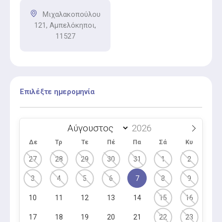
Μιχαλακοπούλου
121, Αμπελόκηποι,
11527
Επιλέξτε ημερομηνία
Δε
Τρ
Τε
Πέ
Πα
Σά
Κυ
27
28
29
30
31
1
2
3
4
5
6
7
8
9
10
11
12
13
14
15
16
17
18
19
20
21
22
23