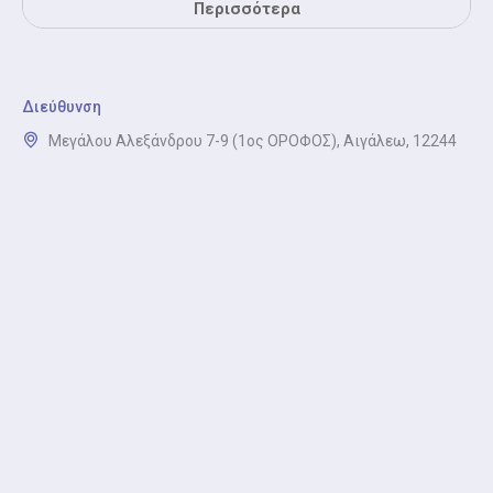
κινδύνου για καρδιαγγειακά νοσήματα.
Περισσότερα
Απλή Καρδιολογική Εξέταση
Η απλή καρδιολογική εξέταση είναι η κλινική
Διεύθυνση
εκτίμηση, λήψη ιστορικού και συζήτηση
Μεγάλου Αλεξάνδρου 7-9 (1ος ΟΡΟΦΟΣ), Αιγάλεω, 12244
συμπτωμάτων.
Ηλεκτρονική Συνταγογράφηση (Καρδιολόγος)
Ηλεκτρονική Συνταγογράφηση (Καρδιολόγος) είναι η
έκδοση ή ανανέωση συνταγών φαρμάκων και
διαγνωστικών εξετάσεων.
Καρδιολογική Βεβαίωση
Καρδιολογική βεβαίωση είναι η καρδιολογική
εξέταση και έκδοση ιατρικής βεβαίωσης για εργασία,
σπουδές ή αθλητικές δραστηριότητες.
Ηλεκτροκαρδιογράφημα (ΗΚΓ)