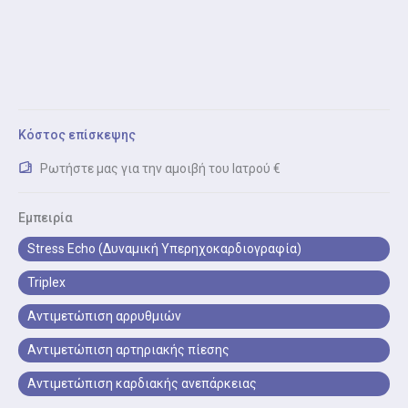
Ηλεκτροκαρδιογράφημα (ΗΚΓ) είναι η καταγραφή της
ηλεκτρικής δραστηριότητας της καρδιάς για
διάγνωση αρρυθμιών.
Δοκιμασία Κοπώσεως (Τεστ Κόπωσης)
Δοκιμασία κοπώσεως (τεστ κόπωσης) είναι ο
Κόστος επίσκεψης
έλεγχος καρδιακής λειτουργίας κατά τη σωματική
άσκηση.
Ρωτήστε μας για την αμοιβή του Ιατρού €
Εμπειρία
Stress Echo (Δυναμική Υπερηχοκαρδιογραφία)
Triplex
Αντιμετώπιση αρρυθμιών
Αντιμετώπιση αρτηριακής πίεσης
Αντιμετώπιση καρδιακής ανεπάρκειας