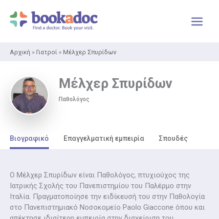
Μετάβαση
στο
περιεχόμενο
Αρχική
»
Γιατροί
»
Μέλχερ Σπυρίδων
Μέλχερ Σπυρίδων
Παθολόγος
Βιογραφικό
Επαγγελματική εμπειρία
Σπουδές
Ο Μέλχερ Σπυρίδων είναι Παθολόγος, πτυχιούχος της
Ιατρικής Σχολής του Πανεπιστημίου του Παλέρμο στην
Ιταλία. Πραγματοποίησε την ειδίκευσή του στην Παθολογία
στο Πανεπιστημιακό Νοσοκομείο Paolo Giaccone όπου και
απέκτησε ιδιαίτερη εμπειρία στην διαχείριση του