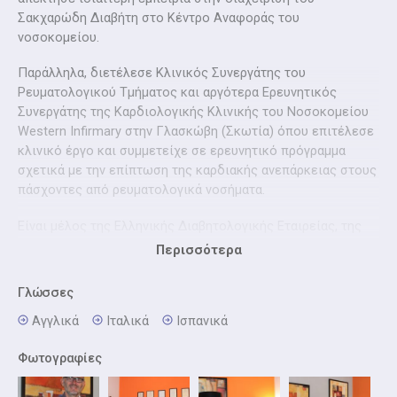
Σακχαρώδη Διαβήτη στο Κέντρο Αναφοράς του
νοσοκομείου.
Παράλληλα, διετέλεσε Κλινικός Συνεργάτης του
Ρευματολογικού Τμήματος και αργότερα Ερευνητικός
Συνεργάτης της Καρδιολογικής Κλινικής του Νοσοκομείου
Western Infirmary στην Γλασκώβη (Σκωτία) όπου επιτέλεσε
κλινικό έργο και συμμετείχε σε ερευνητικό πρόγραμμα
σχετικά με την επίπτωση της καρδιακής ανεπάρκειας στους
πάσχοντες από ρευματολογικά νοσήματα.
Είναι μέλος της Ελληνικής Διαβητολογικής Εταιρείας, της
Ευρωπαϊκής Ένωσης για την Μελέτη του Διαβήτη και της
Περισσότερα
Ιταλικής Εταιρείας Εσωτερικής Παθολογίας.
Γλώσσες
Είναι Αναπληρωτής Διευθυντής της Παθολογικής Κλινικής
της Ευρωκλινικής Αθηνών, ενώ διατηρεί ιδιωτικό ιατρείο
Αγγλικά
Iταλικά
Ισπανικά
με πολυετή εμπειρία στο Μοσχάτο όπου και ασχολείται με
Φωτογραφίες
όλο το φάσμα της Εσωτερικής Παθολογίας, ενώ
εξειδικεύεται στην αντιμετώπιση του Σακχαρώδη Διαβήτη,