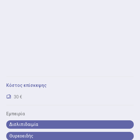
Προληπτική Ιατρική
Προληπτική Ιατρική είναι ο έλεγχος με
εργαστηριακές εξετάσεις, εμβολιασμούς και
καθοδήγηση για υγιεινό τρόπο ζωής.
Δυσλιπιδαιμίες
Δυσλιπιδαιμίες είναι ο έλεγχος και παρακολούθηση
των επιπέδων χοληστερίνης και τριγλυκεριδίων, με
σκοπό τη μείωση καρδιαγγειακού κινδύνου
Κόστος επίσκεψης
30 €
Εμπειρία
Δισλιπιδαιμία
Θυρεοειδής