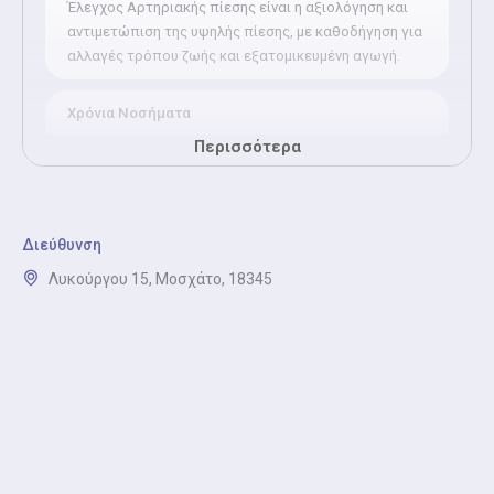
Έλεγχος Αρτηριακής πίεσης είναι η αξιολόγηση και
αντιμετώπιση της υψηλής πίεσης, με καθοδήγηση για
αλλαγές τρόπου ζωής και εξατομικευμένη αγωγή.
Χρόνια Νοσήματα
Χρόνια Νοσήματα είναι η παρακολούθηση και
Περισσότερα
συντονισμός της φροντίδας ασθενών με χρόνιες
παθήσεις, όπως καρδιοπάθειες, ΧΑΠ και νεφρική
ανεπάρκεια.
Διεύθυνση
Παχυσαρκία - μέτρηση μεταβολισμού
Λυκούργου 15, Μοσχάτο, 18345
Παχυσαρκία - μέτρηση μεταβολισμού είναι η εκτίμηση
και καθοδήγηση για τη διαχείριση του σωματικού
βάρους και των συνοδών παραγόντων κινδύνου.
Πιστοποιητικά - Βεβαιώσεις υγείας
Πιστοποιητικά - Βεβαιώσεις υγείας είναι ιατρικές
βεβαιώσεις για εργασία, οδήγηση και αθλητικές
δραστηριότητες.