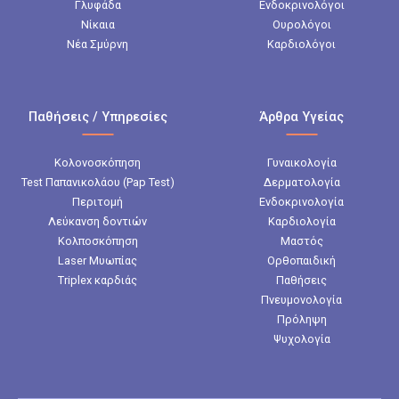
Γλυφάδα
Ενδοκρινολόγοι
Νίκαια
Ουρολόγοι
Νέα Σμύρνη
Καρδιολόγοι
Παθήσεις / Υπηρεσίες
Άρθρα Υγείας
Κολονοσκόπηση
Γυναικολογία
Test Παπανικολάου (Pap Test)
Δερματολογία
Περιτομή
Ενδοκρινολογία
Λεύκανση δοντιών
Καρδιολογία
Κολποσκόπηση
Μαστός
Laser Μυωπίας
Ορθοπαιδική
Triplex καρδιάς
Παθήσεις
Πνευμονολογία
Πρόληψη
Ψυχολογία