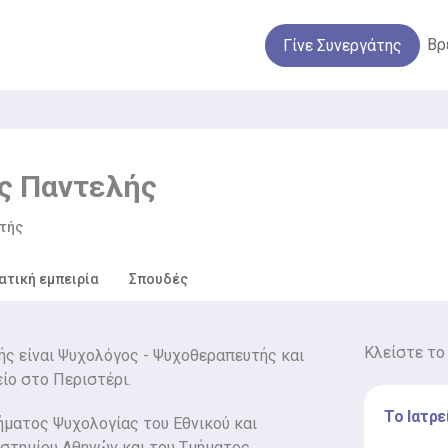
Βρ
Γίνε Συνεργάτης
ς Παντελής
τής
ατική εμπειρία
Σπουδές
Κλείστε το
ς είναι Ψυχολόγος - Ψυχοθεραπευτής και
είο στο Περιστέρι.
Το Ιατρε
ήματος Ψυχολογίας του Εθνικού και
στημίου Αθηνών και του Τμήματος