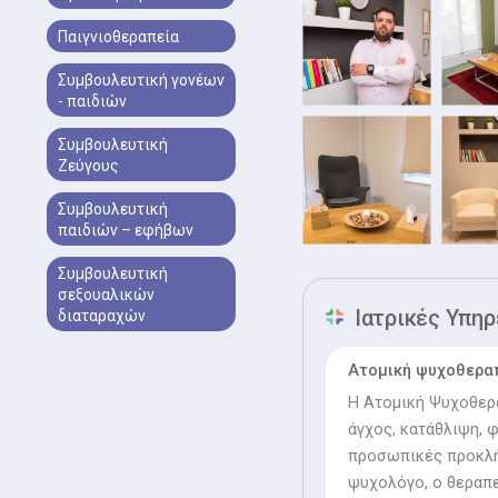
Μονάδων από το Ίδρυμα
Παιγνιοθεραπεία
επιστημονική του δραστ
επιστημονικών ημερίδω
Συμβουλευτική γονέων
ψυχοθεραπευτικής διαδ
- παιδιών
Συμβουλευτική
Ζεύγους
Συμβουλευτική
παιδιών – εφήβων
Συμβουλευτική
σεξουαλικών
Ιατρικές Υπηρ
διαταραχών
Ατομική ψυχοθερα
Η Ατομική Ψυχοθερα
άγχος, κατάθλιψη, 
προσωπικές προκλήσ
ψυχολόγο, ο θεραπ