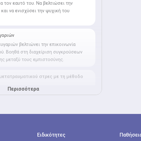
α τον εαυτό του. Να βελτιώσει την
 και να ενισχύσει την ψυχική του
γαριών
υγαριών βελτιώνει την επικοινωνία
ού. Βοηθά στη διαχείριση συγκρούσεων
της μεταξύ τους εμπιστοσύνης.
μετατραυματικού στρες με τη μέθοδο
Περισσότερα
 μετατραυματικού στρες με τη μέθοδο
α να ξεπεράσουν τραυματικές εμπειρίες.
όζουν την τεχνική EMDR για να μειώσουν
ματα που προκαλούν το στρες.
θενείς να επεξεργάζονται τις αναμνήσεις
αι να ανακτούν την ψυχική τους
Ειδικότητες
Παθήσεις