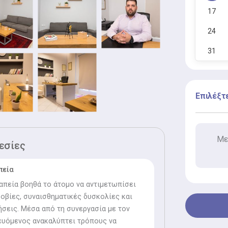
 «Σταύρος Νιάρχος», ενώ ως προς την
17
ηριότητα, έχει λάβει μέρος σε πλήθος
24
ν στον τομέα της ψυχολογίας και της
ικασίας.
31
Επιλέξτ
Με
εσίες
πεία
πεία βοηθά το άτομο να αντιμετωπίσει
φοβίες, συναισθηματικές δυσκολίες και
εις. Μέσα από τη συνεργασία με τον
ευόμενος ανακαλύπτει τρόπους να