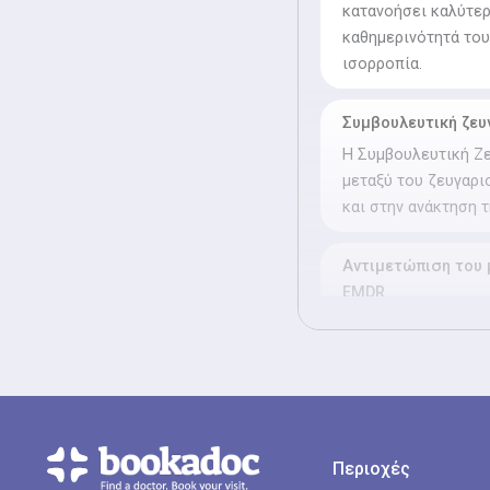
κατανοήσει καλύτερ
καθημερινότητά του
ισορροπία.
Συμβουλευτική ζευ
Η Συμβουλευτική Ζε
μεταξύ του ζευγαρι
και στην ανάκτηση 
Αντιμετώπιση του 
EMDR
Η Αντιμετώπιση του
EMDR βοηθά τα άτομ
Οι ψυχολόγοι εφαρμ
τα έντονα συναισθή
Καθοδηγούν τους ασ
με πιο υγιή τρόπο κ
Περιοχές
ισορροπία.