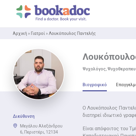
Μετάβαση
στο
περιεχόμενο
Αρχική
»
Γιατροί
»
Λουκόπουλος Παντελής
Λουκόπουλο
Ψυχολόγος, Ψυχοθεραπευ
Βιογραφικό
Επαγγελμ
Ο Λουκόπουλος Παντελή
διατηρεί ιδιωτικό γραφ
Διεύθυνση
Μεγάλου Αλεξάνδρου
Είναι απόφοιτος του Τμ
6, Περιστέρι, 12134
Καποδιστριακού Πανεπι