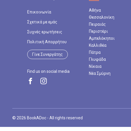
Αθήνα
Επικοινωνία
Αντιμετώπιση της 
Θεσσαλονίκη
Η Αντιμετώπιση της
Σχετικά με εμάς
Πειραιάς
άτομα να ξεπεράσου
Περιστέρι
Συχνές ερωτήσεις
καθημερινότητά του
Αμπελόκηποι
Πολιτική Απορρήτου
EMDR για να μειώσο
Καλλιθέα
συναισθήματα που π
Πάτρα
Γίνε Συνεργάτης
ασθενείς να αντιμε
Γλυφάδα
καταστάσεις και να
Νίκαια
Find us on social media
Νέα Σμύρνη
Ατομικές συνεδρίε
Οι Ατομικές συνεδ
προσωπική ανάπτυξ
των συναισθημάτων 
των δυσκολιών είνα
ενίσχυση της αυτοπ
© 2026 BookADoc - All rights reserved
στην καθημερινότητ
στόχους στο πλαίσι