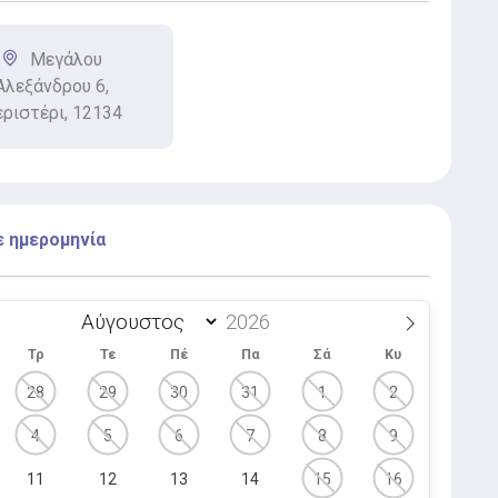
Μεγάλου
Αλεξάνδρου 6,
ριστέρι, 12134
ε ημερομηνία
Τρ
Τε
Πέ
Πα
Σά
Κυ
28
29
30
31
1
2
4
5
6
7
8
9
11
12
13
14
15
16