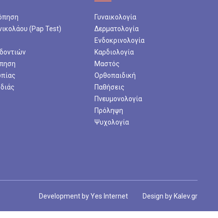
όπηση
Γυναικολογία
νικολάου (Pap Test)
Δερματολογία
Ενδοκρινολογία
 δοντιών
Καρδιολογία
πηση
Μαστός
ωπίας
Ορθοπαιδική
ρδιάς
Παθήσεις
Πνευμονολογία
Πρόληψη
Ψυχολογία
Development by
Yes Internet
Design by
Kalev.gr