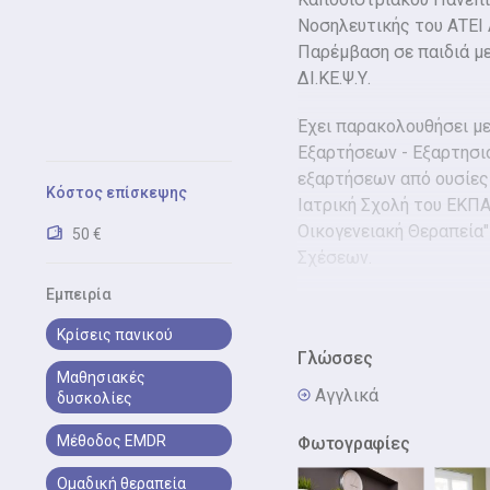
Νοσηλευτικής του ΑΤΕΙ
Παρέμβαση σε παιδιά μ
ΔΙ.ΚΕ.Ψ.Υ.
Έχει παρακολουθήσει μ
Εξαρτήσεων - Εξαρτησιο
εξαρτήσεων από ουσίες
Κόστος επίσκεψης
Ιατρική Σχολή του ΕΚΠΑ 
Οικογενειακή Θεραπεία
50 €
Σχέσεων.
Εμπειρία
Τα τελευταία χρόνια εί
Κοινωνικό Ιατρείο - Φα
Κρίσεις πανικού
Μετανάστευσης στην Υπ
Γλώσσες
Μαθησιακές
παρελθόν υπήρξε, μεταξ
Αγγλικά
δυσκολίες
Δ. ¨Νεφέλη¨ - Παιδοψυ
¨Πνοή¨.
Μέθοδος EMDR
Φωτογραφίες
Ομαδική θεραπεία
Τέλος, συμμετέχει στι