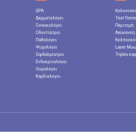
ΩΡΛ
Κολονοσκ
φοβίας με τη μέθοδο EMDR
Δερματολόγοι
Test Παπα
 φοβίας με τη μέθοδο EMDR βοηθά τα
Γυναικολόγοι
Περιτομή
ν έντονους φόβους που περιορίζουν την
Οδοντίατροι
Λεύκανση
ς. Οι ψυχολόγοι εφαρμόζουν την τεχνική
Παθολόγοι
Κολποσκό
υν το άγχος και τα αρνητικά
Ψυχολόγοι
Laser Μυ
ροκαλεί η φοβία. Καθοδηγούν τους
Οφθαλμίατροι
Triplex κα
τωπίζουν σταδιακά τις φοβικές
Ενδοκρινολόγοι
 ανακτούν τον έλεγχο της ζωής τους.
Ουρολόγοι
Καρδιολόγοι
ς ενηλίκων
ρίες ενηλίκων προσφέρουν χώρο για
η και ψυχολογική υποστήριξη. Η έκφραση
των θεραπευομένων και η διαχείριση
ι από τα βασικά τους αιτήματα. Η
εποίθησης και η απόκτηση ισορροπίας
α είναι δύο από τους σημαντικότερους
ο των συνεδριών.