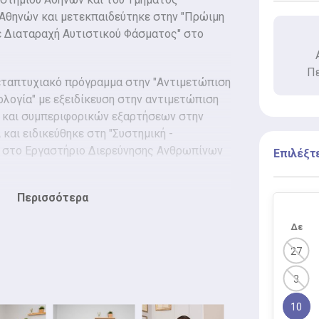
 Αθηνών και μετεκπαιδεύτηκε στην "Πρώιμη
ε Διαταραχή Αυτιστικού Φάσματος" στο
Πε
εταπτυχιακό πρόγραμμα στην "Αντιμετώπιση
λογία" με εξειδίκευση στην αντιμετώπιση
 και συμπεριφορικών εξαρτήσεων στην
και ειδικεύθηκε στη "Συστημική -
" στο Εργαστήριο Διερεύνησης Ανθρωπίνων
Επιλέξτ
Περισσότερα
ναι επιστημονικός συνεργάτης στο
ρμακείο Πειραιά και στο Διεθνή Οργανισμό
Δε
ηρεσία Ειδικής Προστασίας, ενώ στο
ύ άλλων, επιστημονικός υπεύθυνος στη Σ. Υ.
27
χολόγος στο ψυχοπαιδαγωγικό κέντρο Ιλίου
3
10
ς αποστολές των Κινητών Ιατρικών