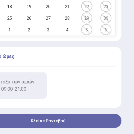
18
19
20
21
22
23
25
26
27
28
29
30
1
2
3
4
5
6
ε ώρες
ταξύ των ωρών
09:00-21:00
Κλείσε Ραντεβού