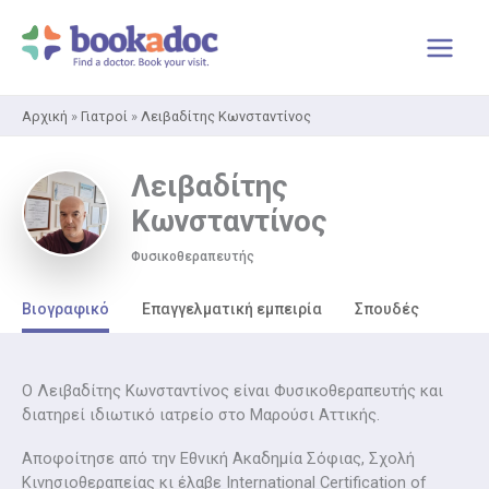
Μετάβαση
στο
περιεχόμενο
Αρχική
»
Γιατροί
»
Λειβαδίτης Κωνσταντίνος
Λειβαδίτης
Κωνσταντίνος
Φυσικοθεραπευτής
Βιογραφικό
Επαγγελματική εμπειρία
Σπουδές
Ο Λειβαδίτης Κωνσταντίνος είναι Φυσικοθεραπευτής και
διατηρεί ιδιωτικό ιατρείο στο Μαρούσι Αττικής.
Αποφοίτησε από την Εθνική Ακαδημία Σόφιας, Σχολή
Κινησιοθεραπείας κι έλαβε International Certification of