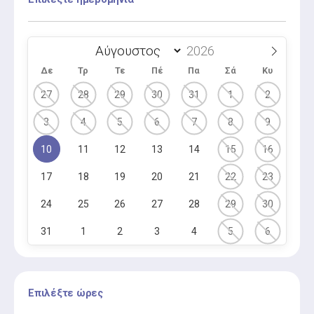
Δε
Τρ
Τε
Πέ
Πα
Σά
Κυ
27
28
29
30
31
1
2
3
4
5
6
7
8
9
10
11
12
13
14
15
16
17
18
19
20
21
22
23
24
25
26
27
28
29
30
31
1
2
3
4
5
6
Επιλέξτε ώρες