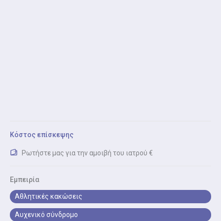
Αντιμετώπιση Αθλητικών Κακώσεων
Αντιμετώπιση Αθλητικών Κακώσεων: Εξειδικευμένη
αποκατάσταση για θλάσεις, διαστρέμματα και
τραυματισμούς λόγω υπερκόπωσης.
Αντιμετώπιση Μετεγχειρητικών Καταστάσεων
Αντιμετώπιση Μετεγχειρητικών Καταστάσεων:
Ασκήσεις ενδυνάμωσης και κινησιοθεραπεία για
ταχύτερη και ασφαλή ανάρρωση μετά από
χειρουργείο.
Κόστος επίσκεψης
Ρωτήστε μας για την αμοιβή του ιατρού €
Αντιμετώπιση Κακής Στάσης Σώματος
Αντιμετώπιση Κακής Στάσης Σώματος: Εκπαίδευση
στη σωστή στάση και εργονομία για πρόληψη
Εμπειρία
μυοσκελετικών πόνων.
Αθλητικές κακώσεις
Αυχενικό σύνδρομο