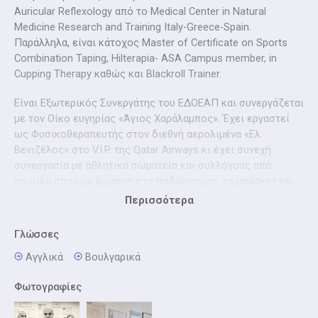
Auricular Reflexology από το Medical Center in Natural
Medicine Research and Training Italy-Greece-Spain.
Παράλληλα, είναι κάτοχος Master of Certificate on Sports
Combination Taping, Hilterapia- ASA Campus member, in
Cupping Therapy καθώς και Blackroll Trainer.
Είναι Εξωτερικός Συνεργάτης του ΕΔΟΕΑΠ και συνεργάζεται
με τον Οίκο ευγηρίας «Άγιος Χαράλαμπος». Έχει εργαστεί
ως Φυσικοθεραπευτής στον διεθνή αερολιμένα «Ελ.
Βενιζέλος» στο V.I.P. της Qatar Airways κι έχει συνεχή
συνεργασία με αθλητικά σωματεία και συλλόγους από
ποικίλα σπορ με έμφαση στο ποδόσφαιρο, το μπάσκετ και
το βόλεϊ (ΠΑΕ Ολυμπιακός, Ακάδημος F.C., Μελίσσια F.C.,
Περισσότερα
ΣΦΑΜ Φοίβος Αμαρουσίου, Αλσούπολη F.C., Νέα Ιωνία F.C.,
Α.Σ. Νίκη Αμαρουσίου, Μαρούσι F.C.).
Γλώσσες
Επιπλέον, έχει συνεργαστεί με την Κεντρική Κλινική Αθηνών
Αγγλικά
Βουλγαρικά
και το γενικό νοσοκομείο αεροπορίας 251 ΓΝΑ.
Φωτογραφίες
Τέλος, από το 1999 έχει παρακολουθήσει πλήθος
σεμιναρίων στην Ελλάδα και το εξωτερικό, αναφορικά με τη