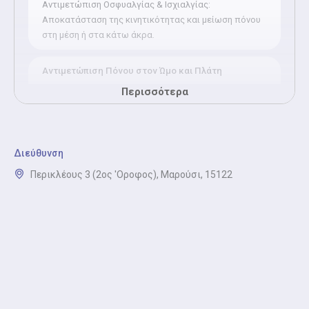
Αντιμετώπιση Οσφυαλγίας & Ισχιαλγίας:
Αποκατάσταση της κινητικότητας και μείωση πόνου
στη μέση ή στα κάτω άκρα.
Αντιμετώπιση Πόνου στον Ώμο και Πλάτη
Αντιμετώπιση Πόνου στον Ώμο & Πλάτη: Ανακούφιση
Περισσότερα
από τενοντίτιδες, μυϊκούς σπασμούς και δυσκαμψία
στους ώμους και την πλάτη.
Διεύθυνση
Αντιμετώπιση Πόνου στο Γόνατο
Περικλέους 3 (2ος 'Οροφος), Μαρούσι, 15122
Αντιμετώπιση Πόνου στο Γόνατο: Αποκατάσταση
μετά από τραυματισμούς, φλεγμονές ή χειρουργικές
επεμβάσεις στο γόνατο.
Αντιμετώπιση Μετατραυματικών Καταστάσεων
Αντιμετώπιση Μετατραυματικών Καταστάσεων:
Φυσικοθεραπεία μετά από κατάγματα,
διαστρέμματα ή ακινητοποίηση για πλήρη
επαναφορά της λειτουργικότητας.