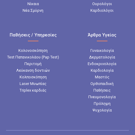
Νίκαια
Ουρολόγοι
Νέα Σμύρνη
Καρδιολόγοι
Παθήσεις / Υπηρεσίες
Άρθρα Υγείας
Κολονοσκόπηση
Γυναικολογία
Test Παπανικολάου (Pap Test)
Δερματολογία
Περιτομή
Ενδοκρινολογία
Λεύκανση δοντιών
Καρδιολογία
Κολποσκόπηση
Μαστός
Laser Μυωπίας
Ορθοπαιδική
Triplex καρδιάς
Παθήσεις
Πνευμονολογία
Πρόληψη
Ψυχολογία