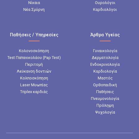
Νίκαια
Ουρολόγοι
Νέα Σμύρνη
Καρδιολόγοι
Παθήσεις / Υπηρεσίες
Άρθρα Υγείας
Κολονοσκόπηση
Γυναικολογία
Test Παπανικολάου (Pap Test)
Δερματολογία
Περιτομή
Ενδοκρινολογία
Λεύκανση δοντιών
Καρδιολογία
Κολποσκόπηση
Μαστός
Laser Μυωπίας
Ορθοπαιδική
Triplex καρδιάς
Παθήσεις
Πνευμονολογία
Πρόληψη
Ψυχολογία