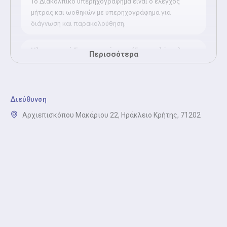
Το Διακολπικό υπερηχογράφημα είναι ο έλεγχος
μήτρας και ωοθηκών με υπερηχογράφημα για
διάγνωση και παρακολούθηση.
Ηλεκτρονική Συνταγογράφηση (Γυναικολόγος)
Περισσότερα
Η ηλεκτρονική συνταγογράφηση από Γυναικολόγο
είναι η έκδοση ή ανανέωση συνταγών φαρμάκων και
εξετάσεων μέσω ηλεκτρονικής συνταγογράφησης
στον ΕΟΠΥΥ.
Διεύθυνση
Αρχιεπισκόπου Μακάριου 22, Ηράκλειο Κρήτης, 71202
Κολποσκόπηση
Κατά την κολποσκόπηση, ο γιατρός ελέγχει τον
τράχηλο της μήτρας με ειδικό μικροσκόπιο ώστε να
διαγνώσει έγκαιρα προβλήματα. Για παράδειγμα
προκαρκινικές αλλοιώσεις ή λοιμώξεις.
Παρακολούθηση κύησης
Κατά την παρακολούθηση της κύησης, ο γιατρός
πραγματοποιεί σειρά εξετάσεων και ιατρικών