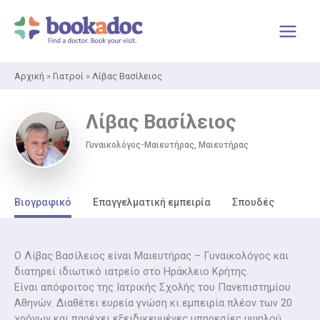
Μετάβαση
στο
περιεχόμενο
Αρχική
»
Γιατροί
»
Λίβας Βασίλειος
Λίβας Βασίλειος
Γυναικολόγος-Μαιευτήρας, Μαιευτήρας
Βιογραφικό
Επαγγελματική εμπειρία
Σπουδές
Ο Λίβας Βασίλειος είναι Μαιευτήρας – Γυναικολόγος και
διατηρεί ιδιωτικό ιατρείο στο Ηράκλειο Κρήτης.
Είναι απόφοιτος της Ιατρικής Σχολής του Πανεπιστημίου
Αθηνών. Διαθέτει ευρεία γνώση κι εμπειρία πλέον των 20
χρόνων και παρέχει εξειδικευμένες υπηρεσίες υψηλού