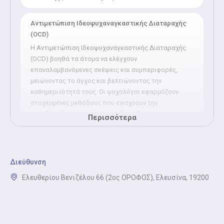
Αντιμετώπιση Ιδεοψυχαναγκαστικής Διαταραχής
(OCD)
Η Αντιμετώπιση Ιδεοψυχαναγκαστικής Διαταραχής
(OCD) βοηθά τα άτομα να ελέγχουν
επαναλαμβανόμενες σκέψεις και συμπεριφορές,
μειώνοντας το άγχος και βελτιώνοντας την
καθημερινότητά τους. Οι ψυχολόγοι εφαρμόζουν
στοχευμένες μεθόδους που ενισχύουν την
αυτοδιαχείριση και την ψυχική ευεξία.
Περισσότερα
Αντιμετώπιση βουλιμίας-νευρικής ανορεξίας
(Ψυχίατρος)
Διεύθυνση
Η Αντιμετώπιση Βουλιμίας και Νευρικής Ανορεξίας
σε βοηθά να αναπτύσεις υγιείς διατροφικές
Ελευθερίου Βενιζέλου 66 (2ος ΟΡΟΦΟΣ), Ελευσίνα, 19200
συνήθειες και να βελτιώσεις την ψυχική σου υγεία. Οι
ειδικοί, φροντίζουν να σε καθοδηγούν με
στοχευμένες τεχνικές για την αποκατάσταση της
σχέσης σου με το φαγητό και ενισχύουν την