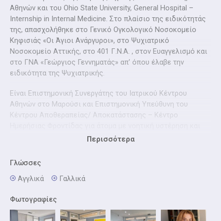
Αθηνών και του Ohio State University, General Hospital –
Internship in Internal Medicine. Στο πλαίσιο της ειδικότητάς
της, απασχολήθηκε στο Γενικό Ογκολογικό Νοσοκομείο
Κηφισιάς «Οι Άγιοι Ανάργυροι», στο Ψυχιατρικό
Νοσοκομείο Αττικής, στο 401 Γ.Ν.Α. , στον Ευαγγελισμό και
στο ΓΝΑ «Γεώργιος Γεννηματάς» απ’ όπου έλαβε την
ειδικότητα της Ψυχιατρικής.
Είναι Επιστημονική Συνεργάτης του Ιατρικού Κέντρου
Αθηνών στο Μαρούσι και Επιστημονική Υπεύθυνη του
Κέντρου Αποθεραπείας/ Αποκατάστασης – Κέντρο
Ημερήσιας Φροντίδας για άτομα με νοητική υστέρηση και
αυτισμό «ΕΥΡΥΝΟΜΗ».
Περισσότερα
Έχει λάβει μέρος σε πλήθος εκπαιδευτικών προγραμμάτων
Γλώσσες
(Αιγινήτειο νοσοκομείο, Ελληνική Εταιρεία Ομαδικής
Ανάλυσης και Οικογενειακής Θεραπείας Μ. Γιωσαφάτ,
Αγγλικά
Γαλλικά
Εργαστήριο Διερεύνησης Ανθρωπίνων Σχέσεων της Χ.
Φωτογραφίες
Κατάκη) και είναι NLP Practitioner πιστοποιημένη
εκπαιδεύτρια νευρογλωσσικού προγραμματισμού.