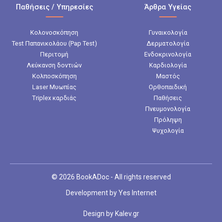
Παθήσεις / Υπηρεσίες
Άρθρα Υγείας
Κολονοσκόπηση
Γυναικολογία
Test Παπανικολάου (Pap Test)
Δερματολογία
Περιτομή
Ενδοκρινολογία
Λεύκανση δοντιών
Καρδιολογία
Κολποσκόπηση
Μαστός
Laser Μυωπίας
Ορθοπαιδική
Triplex καρδιάς
Παθήσεις
Πνευμονολογία
Πρόληψη
Ψυχολογία
© 2026 BookADoc - All rights reserved
Development by
Yes Internet
Design by
Kalev.gr