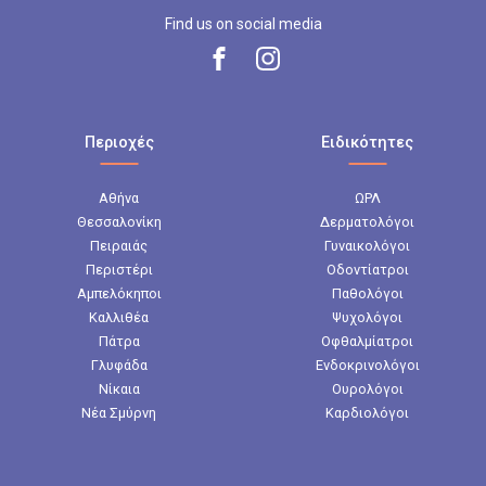
Ψυχοθεραπεία
Find us on social media
Η Ψυχοθεραπεία βοηθά τα άτομα να κατανοούν
καλύτερα τον εαυτό τους. Να διαχειρίζονται
συναισθηματικές δυσκολίες και να βελτιώνουν την
ψυχική τους υγεία. Ο ψυχοθεραπευτής καθοδηγεί τον
συμμετέχοντα με επιστημονικές μεθόδους. Ενισχύει
Περιοχές
Ειδικότητες
την αυτογνωσία, την ισορροπία και την προσωπική
ανάπτυξη.
Αθήνα
ΩΡΛ
Θεσσαλονίκη
Δερματολόγοι
Πειραιάς
Γυναικολόγοι
Περιστέρι
Οδοντίατροι
Αμπελόκηποι
Παθολόγοι
Καλλιθέα
Ψυχολόγοι
Πάτρα
Οφθαλμίατροι
Γλυφάδα
Ενδοκρινολόγοι
Νίκαια
Ουρολόγοι
Νέα Σμύρνη
Καρδιολόγοι