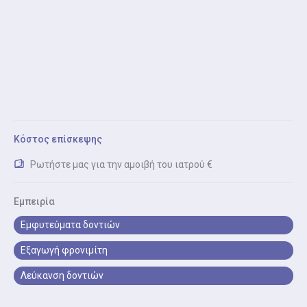
Οδοντικά εμφυτεύματα
Οδοντικά εμφυτεύματα είναι η τοποθέτηση ασφαλών
και ανθεκτικών εμφυτευμάτων για αντικατάσταση
ελλειπόντων δοντιών
Όψεις Πορσελάνης
Όψεις πορσελάνης είναι η αισθητική αποκατάσταση
δοντιών για φυσικό, λαμπερό χαμόγελο και βελτίωση
Κόστος επίσκεψης
εμφάνισης.
Ρωτήστε μας για την αμοιβή του ιατρού €
Ορθοδοντική Συμβουλευτική
Ορθοδοντική συμβουλευτική είναι η αξιολόγηση για
Εμπειρία
σιδεράκια, νάρθηκες ή άλλες ορθοδοντικές
Εμφυτεύματα δοντιών
θεραπείες.
Εξαγωγή φρονιμίτη
Σφράγισμα Δοντιών
Λεύκανση δοντιών
Το σφράγισμα τον δοντιών είναι η αποκατάσταση
τερηδονισμένων δοντιών με ασφαλή σφραγιστικά