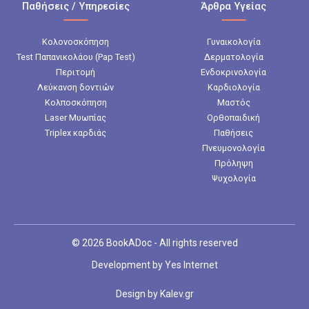
Παθήσεις / Υπηρεσίες
Άρθρα Υγείας
Κολονοσκόπηση
Γυναικολογία
Test Παπανικολάου (Pap Test)
Δερματολογία
Περιτομή
Ενδοκρινολογία
Λεύκανση δοντιών
Καρδιολογία
Κολποσκόπηση
Μαστός
Laser Μυωπίας
Ορθοπαιδική
Triplex καρδιάς
Παθήσεις
Πνευμονολογία
Πρόληψη
Ψυχολογία
© 2026 BookADoc - All rights reserved
Development by
Yes Internet
Design by
Kalev.gr