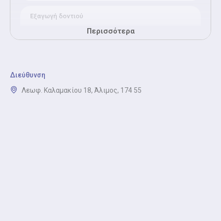
Εξαγωγή δοντιού
Εξαγωγή δοντιού είναι η ασφαλής και ανώδυνη
Περισσότερα
αφαίρεση προβληματικού δοντιού.
Εξαγωγή έγκλειστου - ημιέγκλειστου φρονιμίτη
Διεύθυνση
Εξαγωγή φρονιμίτη είναι η ασφαλής και εξειδικευμένη
Λεωφ. Καλαμακίου 18, Άλιμος, 174 55
αφαίρεση φρονιμιτών που δεν έχουν πλήρως
ανατείλει.
Καθαρισμός δοντιών (Scaling / Polishing)
Καθαρισμός δοντιών είναι η αφαίρεση πέτρας και
πλάκας για υγιή ούλα και δόντια.
Λεύκανση δοντιών
Λεύκανση δοντιών είναι η ασφαλής αισθητική
θεραπεία για φωτεινότερο χαμόγελο.