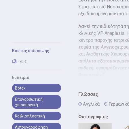
Στρατιωτικό Νοσοκομεί
εξειδικευμένα κέντρα τ
Ασκεί την ειδικότητά τη
κλινικής VP Anaplasis. 
κέντρο παροχής ιατρι
τομέα της Αγγειοχειρου
Κόστος επίσκεψης
και Αισθητικής Χειρουργι
απόλυτα εξατομικευμέν
70 €
ασθενή, εφαρμόζοντας 
θεραπειών.''
Εμπειρία
Συγχρόνως με την ειδί
Botox
της διδακτορικής διατρ
Γλώσσες
Επανορθωτική
Μορίων
σε συνεργασία
Αγγλικά
Γερμανικ
χειρουργική
(Department of Plastic S
Reference Centre, BG-Un
Κοιλιοπλαστική
Φωτογραφίες
Clinic for Plastic Aesthe
Λιποαναρρόφηση
University Magdeburg)