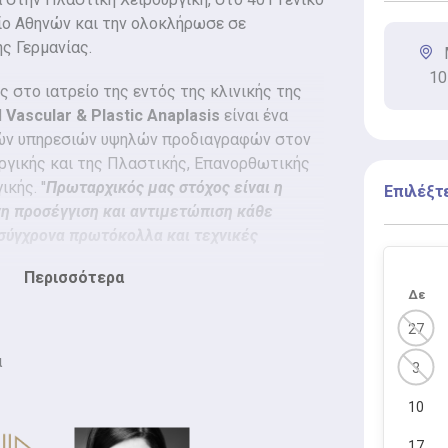
ο Αθηνών και την ολοκλήρωσε σε
ης Γερμανίας.
10
ς στο ιατρείο της εντός της κλινικής της
Η
Vascular & Plastic Anaplasis
είναι ένα
κών υπηρεσιών υψηλών προδιαγραφών στον
ργικής και της Πλαστικής, Επανορθωτικής
κής. ''
Πρωταρχικός μας στόχος είναι η
Επιλέξτ
η προσέγγιση και αντιμετώπιση κάθε
σύγχρονα πρωτόκολλα και τεχνικές
Περισσότερα
Δε
κευσή της ολοκλήρωσε το πειραματικό μέρος
ιβής της στα
Σαρκώματα Μαλακών
27
 με Πανεπιστημιακά Νοσοκομεία:
ά
3
urgery, Burn Centre, Hand Centre, Sarcoma
iversity Hospital, Bergmannsheil Bochum,
10
tic and Hand Surgery, Otto-von-Guericke-
17