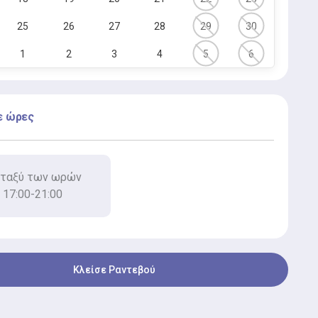
25
26
27
28
29
30
1
2
3
4
5
6
ε ώρες
ταξύ των ωρών
17:00-21:00
Κλείσε Ραντεβού