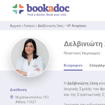
Μετάβαση
στο
περιεχόμενο
Αρχική
»
Γιατροί
»
Δελβινιώτη Ξένη – VP Anaplasis
Δελβινιώτη 
Πλαστικός Χειρουργός
Βιογραφικό
Επαγγελμ
Η
Δελβινιώτη Ξένη
είν
Ιατρικής Σχολής του Α
Διεύθυνση
και της Στρατιωτικής 
Μιχαλακοπούλου 107,
Αθήνα, 11527
Ξεκίνησε την ειδικότητ