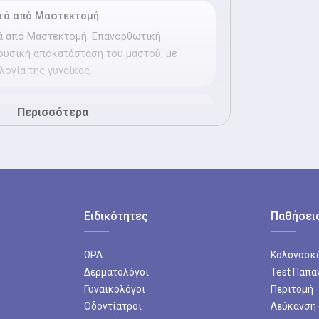
τά από Μαστεκτομή
 από Μαστεκτομή: Επανορθωτική
 φυσική αποκατάσταση του μαστού, με
ογία της γυναίκας.
Περισσότερα
φαίρεση τοπικού λίπους και βελτίωση
ύγχρονες τεχνικές για ομαλό και φυσικό
Ειδικότητες
Παθήσεις
Επεμβάσεις με ασφάλεια και φυσικό
μα, προσαρμοσμένες στις ανάγκες κάθε
ΩΡΛ
Κολονοσκ
Δερματολόγοι
Test Παπα
Γυναικολόγοι
Περιτομή
Οδοντίατροι
Λεύκανση
Ανανέωση της περιοχής των ματιών με