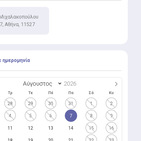
Μιχαλακοπούλου
7, Αθήνα, 11527
ε ημερομηνία
Τρ
Τε
Πέ
Πα
Σά
Κυ
28
29
30
31
1
2
4
5
6
7
8
9
11
12
13
14
15
16
18
19
20
21
22
23