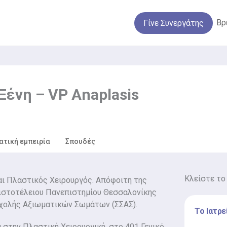
Βρ
Γίνε Συνεργάτης
Ξένη – VP Anaplasis
ατική εμπειρία
Σπουδές
Κλείστε το
αι Πλαστικός Χειρουργός. Απόφοιτη της
ριστοτέλειου Πανεπιστημίου Θεσσαλονίκης
Σχολής Αξιωματικών Σωμάτων (ΣΣΑΣ).
Το Ιατρε
α στην Πλαστική Χειρουργική, στο 401 Γενικό