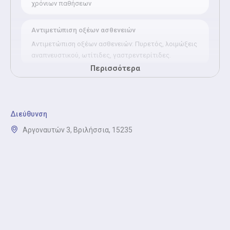
χρόνιων παθήσεων
Αντιμετώπιση οξέων ασθενειών
Αντιμετώπιση οξέων ασθενειών: Πυρετός, λοιμώξεις
αναπνευστικού, ωτίτιδες, γαστρεντερίτιδες.
Περισσότερα
Νεογνικός και βρεφικός έλεγχος
Νεογνικός και βρεφικός έλεγχος: Εκτίμηση νεογνού,
έλεγχος θηλασμού και διατροφής.
Διεύθυνση
Αργοναυτών 3, Βριλήσσια, 15235
Εμβολιασμοί
Εμβολιασμοί: είναι μια μέθοδος προστασίας του
παιδικού οργανισμού από σοβαρές μολυσματικές
ασθένειες
Προληπτικές εξετάσεις
Προληπτικές εξετάσεις: νεογνικός έλεγχος,
παιδιατρικοί έλεγχοι ανάλογα με την ηλικία του