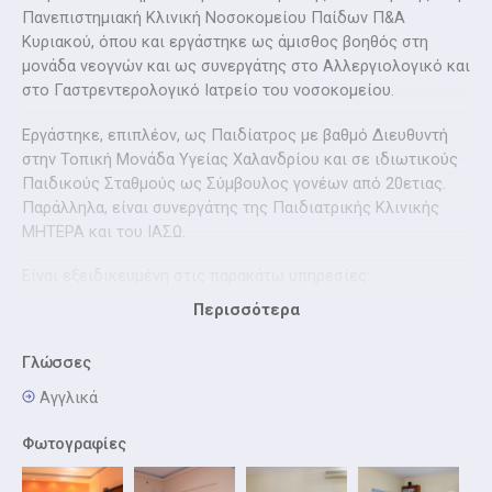
Πανεπιστημιακή Κλινική Νοσοκομείου Παίδων Π&Α
Κυριακού, όπου και εργάστηκε ως άμισθος βοηθός στη
μονάδα νεογνών και ως συνεργάτης στο Αλλεργιολογικό και
στο Γαστρεντερολογικό Ιατρείο του νοσοκομείου.
Εργάστηκε, επιπλέον, ως Παιδίατρος με βαθμό Διευθυντή
στην Τοπική Μονάδα Υγείας Χαλανδρίου και σε ιδιωτικούς
Παιδικούς Σταθμούς ως Σύμβουλος γονέων από 20ετιας.
Παράλληλα, είναι συνεργάτης της Παιδιατρικής Κλινικής
ΜΗΤΕΡΑ και του ΙΑΣΩ.
Είναι εξειδικευμένη στις παρακάτω υπηρεσίες:
Περισσότερα
- Φροντίδα νεογνών
Γλώσσες
- Πιστοποιημένος Σύμβουλος Μητρικού Θηλασμού
Αγγλικά
- Προληπτική Παιδιατρική
Φωτογραφίες
- Αντιμετώπιση επειγόντων παιδιατρικών περιστατικών