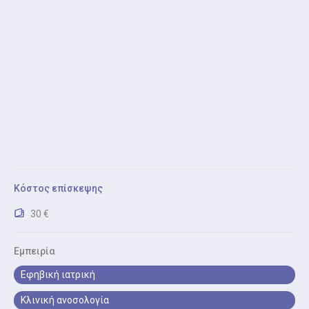
παιδιού.
Ηλεκτρονική Συνταγογράφηση (Παιδίατρος)
Ηλεκτρονική Συνταγογράφηση (Παιδίατρος): έκδοση
ή ανανέωση συνταγών φαρμάκων και διαγνωστικών
εξετάσεων.
Βεβαιώσεις – Πιστοποιητικά
Βεβαιώσεις – Πιστοποιητικά υγείας είναι ιατρικές
βεβαιώσεις για σχολείο και αθλητικές
δραστηριότητες
Κόστος επίσκεψης
30 €
Εμπειρία
Εφηβική ιατρική
Κλινική ανοσολογία