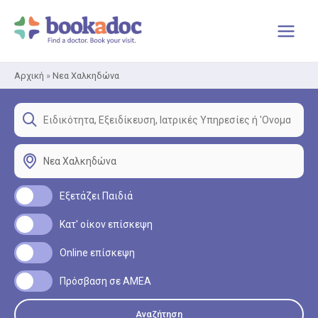
Μετάβαση
στο
περιεχόμενο
Αρχική
»
Νεα Χαλκηδώνα
Εξετάζει Παιδιά
Κατ' οίκον επίσκεψη
Online επίσκεψη
Πρόσβαση σε ΑΜΕΑ
Αναζήτηση