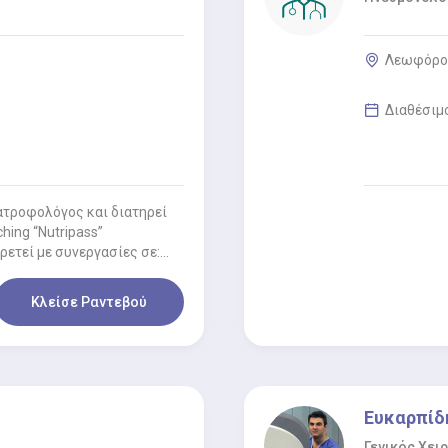
Λεωφόρος
Διαθέσιμ
ιατροφολόγος και διατηρεί
hing “Nutripass”
ρετεί με συνεργασίες σε:
Κλείσε Ραντεβού
Ευκαρπίδ
Γενικός Χει