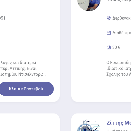
351
Δερβενακ
Διαθέσιμ
30 €
ολόγος και διατηρεί
Ο Ευκαρπίδης
τέρι Αττικής. Είναι
ιδιωτικό ιατ
πιστημίου Ντίσελντορφ
Σχολής του 
εκπαίδευση 
Κλείσε Ραντεβού
Ζίττης Μ