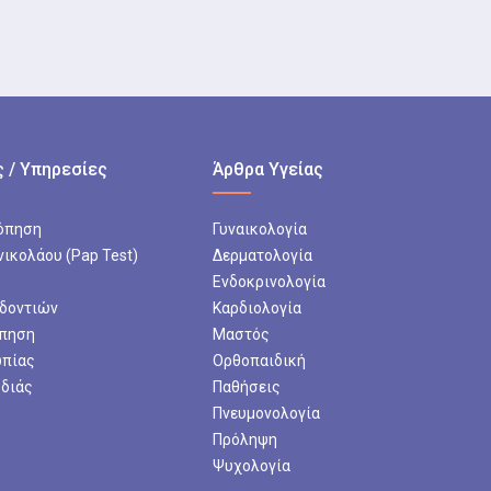
 / Υπηρεσίες
Άρθρα Υγείας
όπηση
Γυναικολογία
νικολάου (Pap Test)
Δερματολογία
Ενδοκρινολογία
 δοντιών
Καρδιολογία
πηση
Μαστός
ωπίας
Ορθοπαιδική
ρδιάς
Παθήσεις
Πνευμονολογία
Πρόληψη
Ψυχολογία