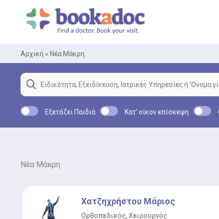
Μετάβαση
στο
περιεχόμενο
Αρχική
»
Νέα Μάκρη
Εξετάζει Παιδιά
Κατ' οίκον επίσκεψη
Νέα Μάκρη
Χατζηχρήστου Μάριος
Ορθοπεδικός, Χειρουργός