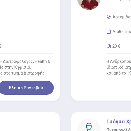
Αρτέμιδος
Διαθέσιμ
€
20 €
– Διατροφολόγος, Health &
Η Ανδρεοπούλ
ίο στην Κηφισιά.
ιδιωτικό ιατ
ς στο τμήμα Διατροφής…
και από το 1
Κλείσε Ραντεβού
Γκόγκα Χ
Πνευμονολό