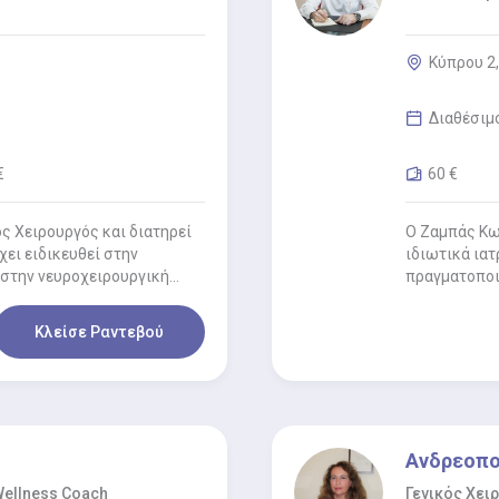
Κύπρου 2,
Διαθέσιμ
€
60 €
ς Χειρουργός και διατηρεί
Ο Ζαμπάς Κων
χει ειδικευθεί στην
ιδιωτικά ιατ
 στην νευροχειρουργική
πραγματοποι
Αναπαραγωγι
Κλείσε Ραντεβού
Ανδρεοπο
Wellness Coach
Γενικός Χει