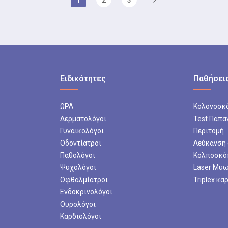
1
2
3
Ειδικότητες
Παθήσεις
ΩΡΛ
Κολονοσκ
Δερματολόγοι
Test Παπα
Γυναικολόγοι
Περιτομή
Οδοντίατροι
Λεύκανση
Παθολόγοι
Κολποσκό
Ψυχολόγοι
Laser Μυ
Οφθαλμίατροι
Triplex κα
Ενδοκρινολόγοι
Ουρολόγοι
Καρδιολόγοι