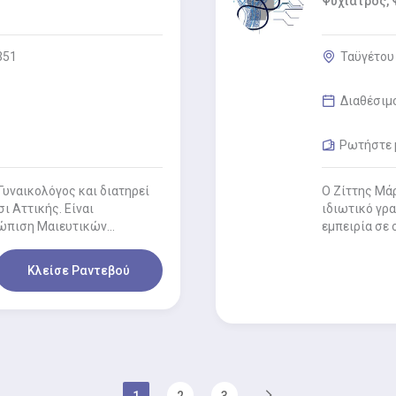
Ψυχίατρος,
351
Ταϋγέτου 
Διαθέσιμ
Ρωτήστε μ
Γυναικολόγος και διατηρεί
Ο Ζίττης Μά
ι Αττικής. Είναι
ιδιωτικό γρα
τώπιση Μαιευτικών
εμπειρία σε 
Κλείσε Ραντεβού