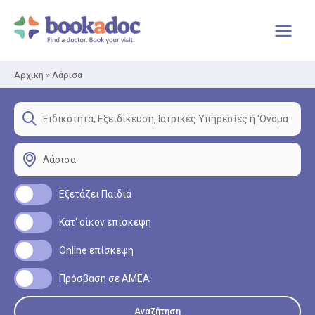
Μετάβαση
στο
περιεχόμενο
Αρχική
»
Λάρισα
Εξετάζει Παιδιά
Κατ' οίκον επίσκεψη
Online επίσκεψη
Πρόσβαση σε ΑΜΕΑ
Αναζήτηση