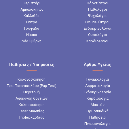
Περιστέρι
Οδοντίατροι
Αμπελόκηποι
Παθολόγοι
Καλλιθέα
Ψυχολόγοι
Πάτρα
Οφθαλμίατροι
Γλυφάδα
Ενδοκρινολόγοι
Νίκαια
Ουρολόγοι
Νέα Σμύρνη
Καρδιολόγοι
Παθήσεις / Υπηρεσίες
Άρθρα Υγείας
Κολονοσκόπηση
Γυναικολογία
Test Παπανικολάου (Pap Test)
Δερματολογία
Περιτομή
Ενδοκρινολογία
Λεύκανση δοντιών
Καρδιολογία
Κολποσκόπηση
Μαστός
Laser Μυωπίας
Ορθοπαιδική
Triplex καρδιάς
Παθήσεις
Πνευμονολογία